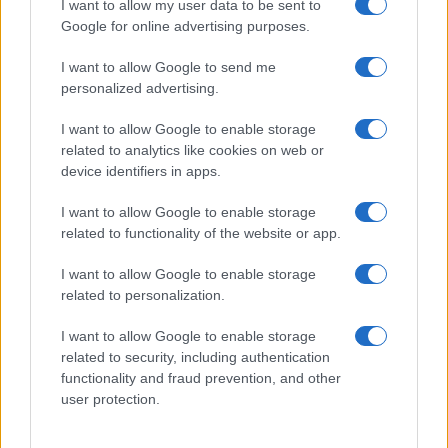
I want to allow my user data to be sent to
Google for online advertising purposes.
I want to allow Google to send me
personalized advertising.
I want to allow Google to enable storage
related to analytics like cookies on web or
device identifiers in apps.
I want to allow Google to enable storage
related to functionality of the website or app.
I want to allow Google to enable storage
related to personalization.
I want to allow Google to enable storage
related to security, including authentication
functionality and fraud prevention, and other
user protection.