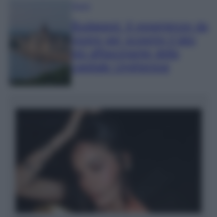
Viaggi
Budapest: 6 esperienze da
vivere per scoprire il lato
più affascinante della
capitale Ungherese