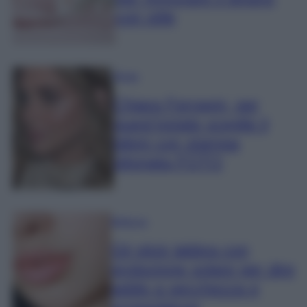
con stile
Moda
Chiara Ferragni, per
quest’estate sceglie il
bikini con stampa
pitonata FOTO
Bellezza
Gli stick labbra con
protezione solare per dire
addio a secchezza e