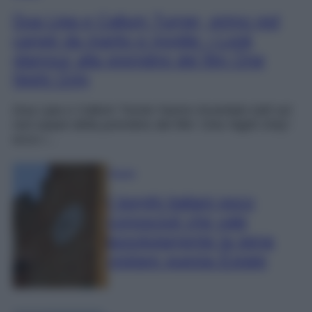
Dua Lipa e Callum Turner, primo red
carpet da marito e moglie: i Look
glamour alla première del film One
Night Only
Dua Lipa e Callum Turner hanno incantato tutti sul
red carpet della première del film ‘One Night Only’:
ecco i…
Viaggi
I borghi italiani poco
conosciuti che vale
assolutamente la pena
visitare questa Estate