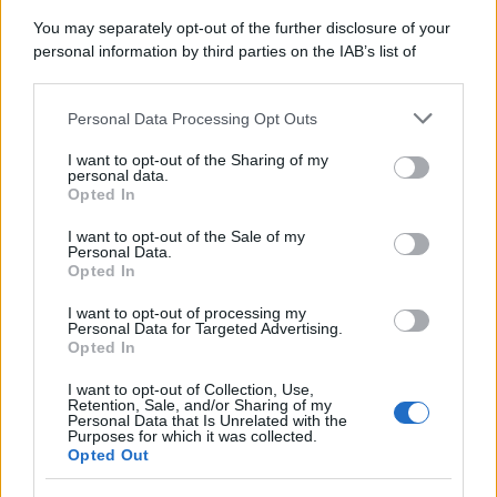
FOTO
You may separately opt-out of the further disclosure of your
personal information by third parties on the IAB’s list of
downstream participants.
Bellezza
Personal Data Processing Opt Outs
This information may also be disclosed by us to third parties
on the IAB’s List of Downstream Participants that may further
Le migliori acconciature
I want to opt-out of the Sharing of my
disclose it to other third parties.
personal data.
con foulard per capelli
Opted In
Please note that this website/app uses one or more Google
in ordine e super glam
services and may gather and store information including but
I want to opt-out of the Sale of my
Personal Data.
not limited to your visit or usage behaviour. You may click to
Opted In
grant or deny consent to Google and its third-party tags to
use your data for below specified purposes in below Google
I want to opt-out of processing my
consent section.
Viaggi
Personal Data for Targeted Advertising.
Opted In
Agosto in Sicilia: i
I want to opt-out of Collection, Use,
borghi, le spiagge e i
Retention, Sale, and/or Sharing of my
Personal Data that Is Unrelated with the
luoghi da visitare
Purposes for which it was collected.
Opted Out
durante l’estate