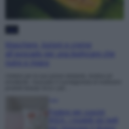
Varie
Maschere, lozioni e creme
all’avocado per una bodycare che
nutre e ripara
Celebre per la sua azione idratante, lenitiva ed
emolliente, l’avocado è il protagonista di moltissimi
prodotti beauty! Ecco i più…
Casa
Federe per cuscini
IKEA: i modelli più belli
per rinnovare il divano