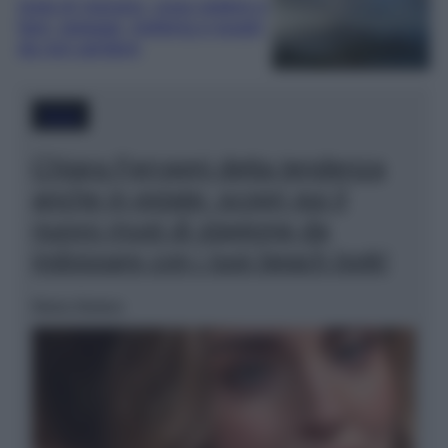
Isola di Vulcano, cosa vedere e
fare: spiagge, trekking e luoghi
da non perdere
Moda
Chiara Ferragni detta tendenza
anche in estate: scopri qui il
nuovo must di stagione da
indossare con i tuoi beach look!
Marta Vitulano