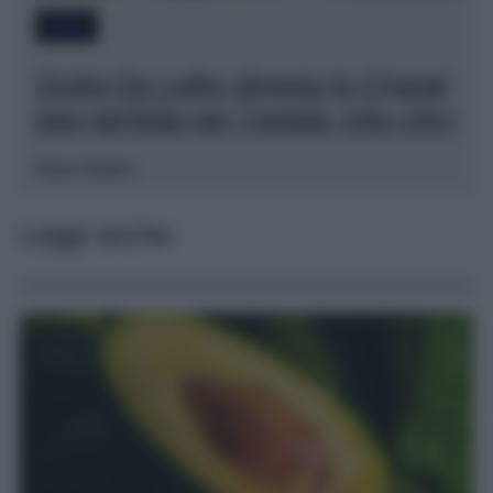
Moda
Giulia De Lellis sfoggia la Chanel
bag perfetta per l’estate: très chic!
Marta Vitulano
Leggi anche