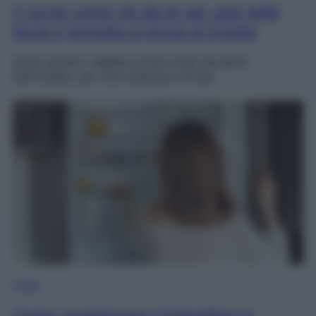
5 scrub corpo fai da te per una pelle
liscia e levigata a prova di Estate
Sono questi i migliori scrub corpo fai da te
dell’Estate, per una bodycare al top!
Casa
Come organizzare il frigorifero in