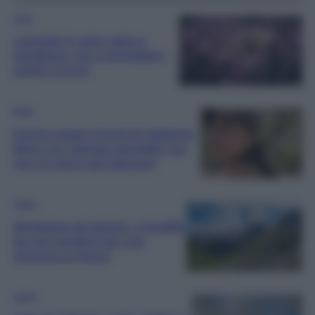
Casa
Lavanda in vaso sana e
rigogliosa: non commettere
questi 3 errori
Moda
Emma segue il trend di stagione:
bikini con stampa animalier ma
con un tocco più glamour!
Viaggi
Montagna ad agosto: 4 località
da non perdere per una
vacanza al fresco
Viaggi