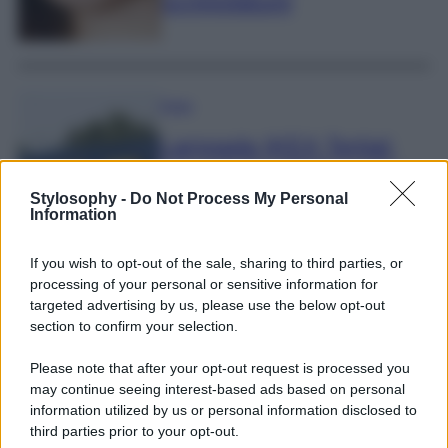
screpolature
Casa
Lampada IKEA Tertial:
perché dal 1998 continua
a essere una delle più
Stylosophy -
Do Not Process My Personal
Information
acquistate
If you wish to opt-out of the sale, sharing to third parties, or
processing of your personal or sensitive information for
Varie
targeted advertising by us, please use the below opt-out
section to confirm your selection.
Il bikini con stampa
camouflage di Kylie Jenner
Please note that after your opt-out request is processed you
may continue seeing interest-based ads based on personal
è quello che devi comprare
information utilized by us or personal information disclosed to
se ti piace lo stile mimetico
third parties prior to your opt-out.