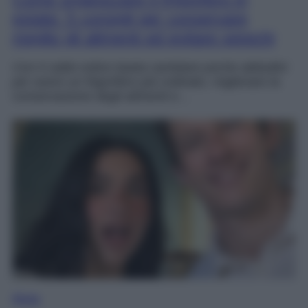
estate: 5 consigli per conservare
meglio gli alimenti ed evitare sprechi
Con il caldo estivo basta cambiare poche abitudini
per avere un frigorifero più ordinato, migliorare la
conservazione degli alimenti e…
Moda