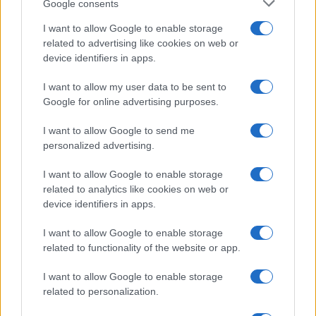
Google consents
I want to allow Google to enable storage
Moda
related to advertising like cookies on web or
Se cerchi un mini dress
device identifiers in apps.
rock-chic per l’estate,
I want to allow my user data to be sent to
quello di Diletta Leotta può
Google for online advertising purposes.
fare al caso tuo: scoprilo
I want to allow Google to send me
qui!
personalized advertising.
I want to allow Google to enable storage
related to analytics like cookies on web or
Bellezza
device identifiers in apps.
Come evitare di spellarsi
I want to allow Google to enable storage
dopo una scottatura: 5
related to functionality of the website or app.
consigli per
un’abbronzatura perfetta
I want to allow Google to enable storage
related to personalization.