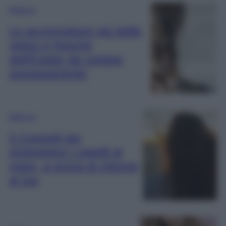
Bellezza
Le acconciature più belle,
veloci e fresche
dell’Estate da copiare
assolutamente
Bellezza
5 Consigli per
proteggere i capelli al
mare, a prova di chioma
al top