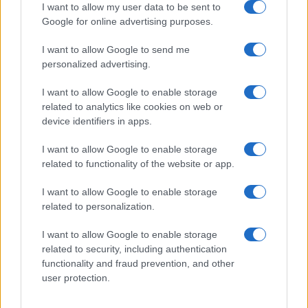
look perfetto per l’estate:
I want to allow my user data to be sent to
scoprilo qui!
Google for online advertising purposes.
I want to allow Google to send me
Bellezza
personalized advertising.
I profumi marini più
I want to allow Google to enable storage
gettonati dell’Estate 2026,
freschi e leggeri
related to analytics like cookies on web or
device identifiers in apps.
I want to allow Google to enable storage
Casa
related to functionality of the website or app.
Lavanda in vaso sana e
rigogliosa: non commettere
I want to allow Google to enable storage
questi 3 errori
related to personalization.
I want to allow Google to enable storage
related to security, including authentication
functionality and fraud prevention, and other
user protection.
© – Stylosophy – Anicaflash S.r.l. – P.Iva 01816001000 – Testata