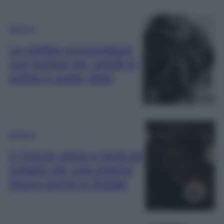
Bellezza
Le migliori acconciature
con foulard per capelli in
ordine e super glam
Bellezza
5 Trecce veloci e facili da
copiare per una chioma
fresca anche in Estate