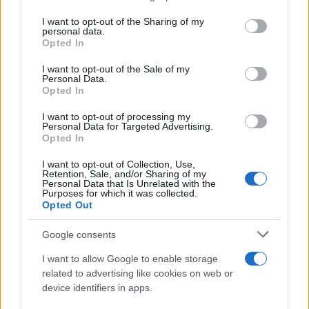
on the IAB’s List of Downstream Participants that may further
I want to opt-out of the Sharing of my
disclose it to other third parties.
personal data.
Opted In
Please note that this website/app uses one or more Google
services and may gather and store information including but
I want to opt-out of the Sale of my
Personal Data.
not limited to your visit or usage behaviour. You may click to
Opted In
grant or deny consent to Google and its third-party tags to
use your data for below specified purposes in below Google
I want to opt-out of processing my
consent section.
Personal Data for Targeted Advertising.
Leggi anche
Opted In
I want to opt-out of Collection, Use,
Retention, Sale, and/or Sharing of my
Viaggi
Personal Data that Is Unrelated with the
Purposes for which it was collected.
Il borgo più spettacolare della
Opted Out
Costa dei Trabocchi conquista
tutti: tra vicoli, panorami e spiagge
Google consents
da sogno
I want to allow Google to enable storage
related to advertising like cookies on web or
Moda
device identifiers in apps.
Samira Lui sfoggia il beach