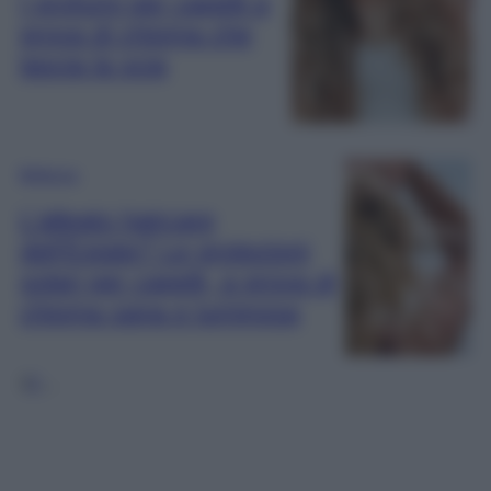
I profumi per capelli a
prova di chioma che
lascia la scia
Bellezza
L’alleato haircare
dell’Estate? Le protezioni
solari per capelli, a prova di
chioma sana e luminosa
1
2
…