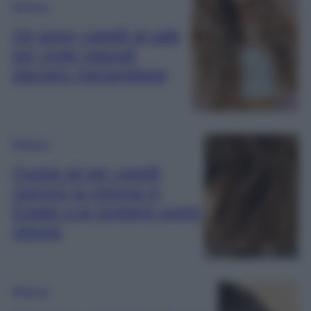
Bellezza
Gli spray capelli al sale
per onde naturali
davvero meravigliose
Bellezza
Questi oli per capelli
nutrono la chioma in
Estate a la rendono super
setosa
Bellezza