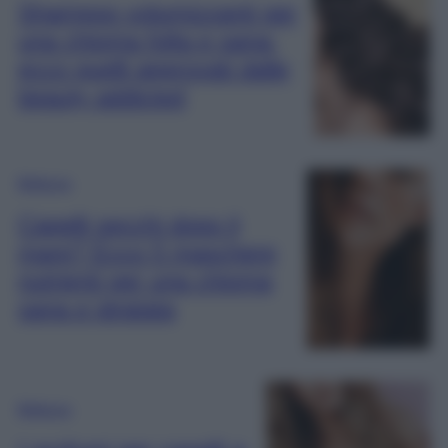
Shampoo volumizzanti per
una chioma folta e sana:
ecco quelli approvati dalle
beauty addicted
Bellezza
Capelli secchi dopo il
mare? Ecco 5 maschere
nutrienti per una chioma
sana e idratata
Bellezza