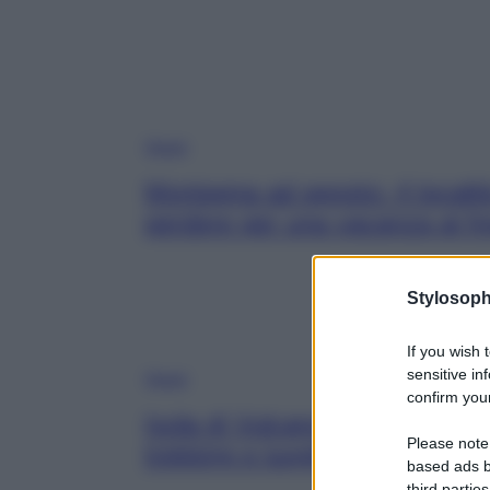
Viaggi
Montagna ad agosto: 4 localit
perdere per una vacanza al f
Stylosoph
If you wish 
sensitive in
Viaggi
confirm your
Isola di Vulcano, cosa vedere 
Please note
trekking e luoghi da non perd
based ads b
third parties