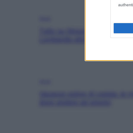
authenti
Viaggi
Tutto su Nesso, un delizioso b
Lombardia attraversato da un
Viaggi
Vacanze estive di coppia: le m
dove andare ad agosto