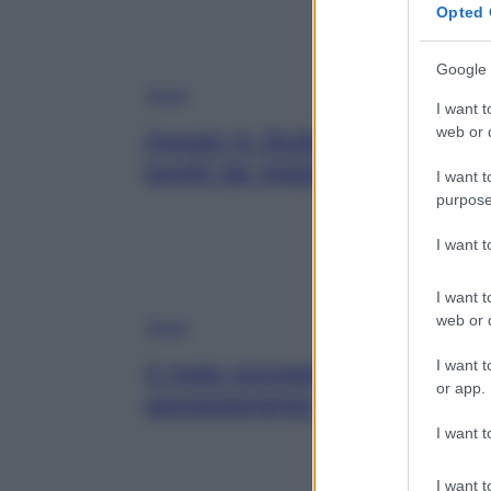
Opted 
Google 
Viaggi
I want t
web or d
Agosto in Sicilia: i borghi, le s
luoghi da visitare durante l’es
I want t
purpose
I want 
I want t
web or d
Viaggi
I want t
4 mete europee belle e low cos
or app.
assolutamente nel mese di A
I want t
I want t