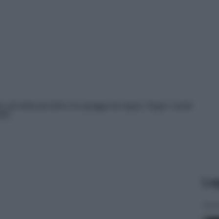
, gli hotel più belli e le spiagge da sogno. Segui i nostri
ile.
Le