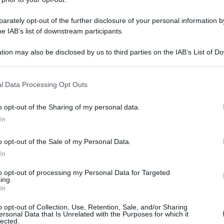
rately opt-out of the further disclosure of your personal information by
he IAB’s list of downstream participants.
tion may also be disclosed by us to third parties on the IAB’s List of 
 that may further disclose it to other third parties.
ti che vale
 that this website/app uses one or more Google services and may gath
l Data Processing Opt Outs
e questa Estate
including but not limited to your visit or usage behaviour. You may click 
 to Google and its third-party tags to use your data for below specifi
o opt-out of the Sharing of my personal data.
ogle consent section.
In
o opt-out of the Sale of my Personal Data.
In
to opt-out of processing my Personal Data for Targeted
re per scoprire il
ing.
In
pitale Ungherese
o opt-out of Collection, Use, Retention, Sale, and/or Sharing
ersonal Data that Is Unrelated with the Purposes for which it
lected.