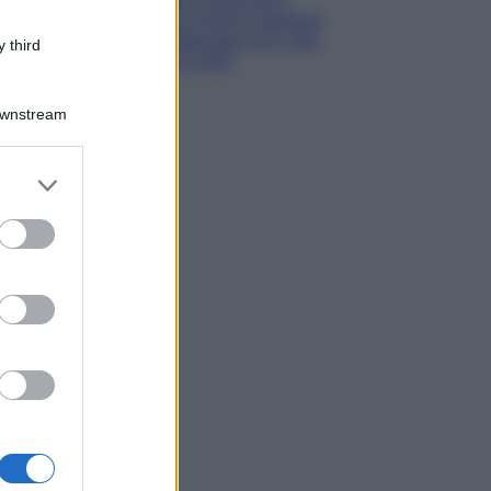
estate: scopri qui il
nuovo must di stagione
da indossare con i tuoi
 third
beach look!
Downstream
er and store
to grant or
ed purposes