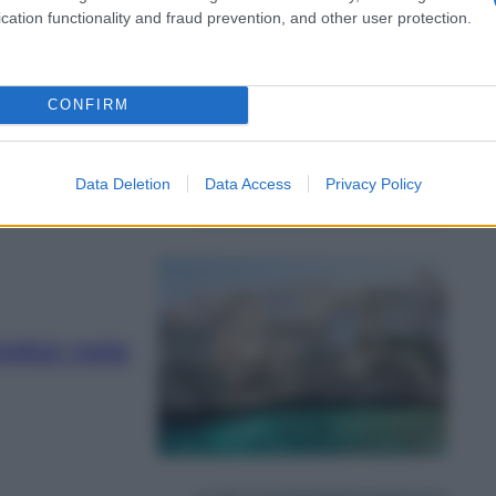
cation functionality and fraud prevention, and other user protection.
CONFIRM
orgo della
a cascata
Data Deletion
Data Access
Privacy Policy
igliori mete