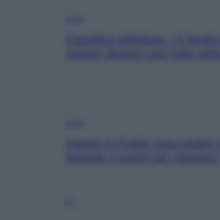
Viaggi
Classifica definitiva: i 4 borghi
visitare almeno una volta nella
Viaggi
Agosto in Puglia cosa vedere t
spiagge e luoghi per rilassarsi
1
2
…