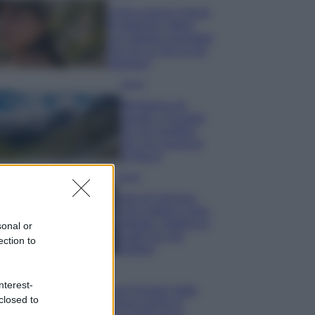
Emma segue il trend
di stagione: bikini
con stampa animalier
ma con un tocco più
glamour!
Viaggi
Montagna ad
agosto: 4 località
da non perdere
per una vacanza
al fresco
Viaggi
Isola di Vulcano,
cosa vedere e fare:
spiagge, trekking e
sonal or
luoghi da non
ection to
perdere
Moda
nterest-
Chiara Ferragni detta
closed to
tendenza anche in