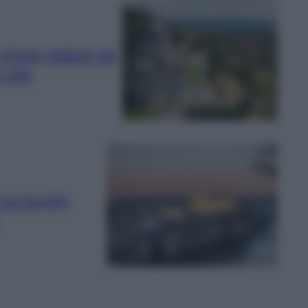
 d’arte italiani da
 vita
ra borghi,