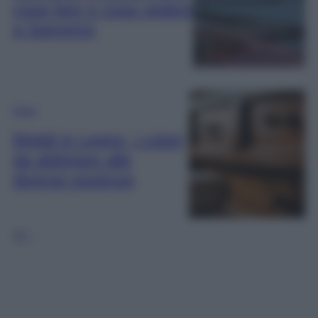
cosa fare e cosa vedere
a Sanremo
Casa
Mobili in Legno, i colori
da abbinare alle
diverse essenze
1
2
…