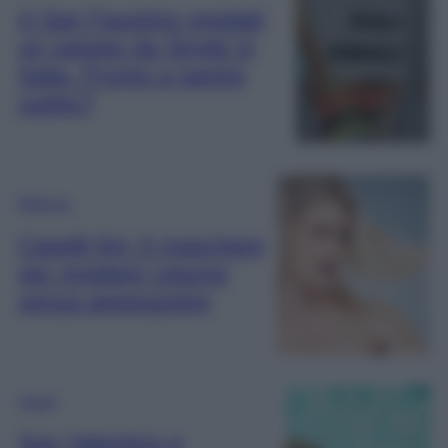
A San Faustino regalati
un viaggio da Single in
Italia. Pronto a partire
subito?
Bellezza
Capelli fini: 6 maschere
per regalare volume
senza appesantire
Viaggi
San Valentino e