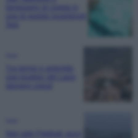
benessere di coppia in
una di queste incantevoli
Spa
Viaggi
Tra terme e antichità,
una location del Lazio
davvero unica!
Viaggi
Non solo Festival: ecco