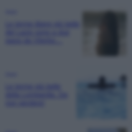
Viaggi
Le terme libere più belle
del Lazio sono a due
passi da Viterbo…
Viaggi
Le terme più belle
della Lombardia. Da
non perdere!