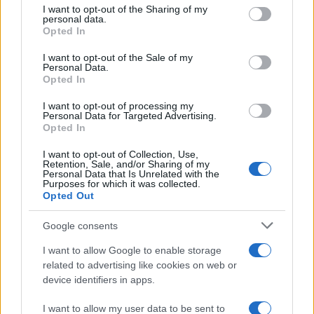
I want to opt-out of the Sharing of my
disclose it to other third parties.
personal data.
Opted In
Please note that this website/app uses one or more Google
services and may gather and store information including but
I want to opt-out of the Sale of my
Personal Data.
not limited to your visit or usage behaviour. You may click to
Opted In
grant or deny consent to Google and its third-party tags to
use your data for below specified purposes in below Google
I want to opt-out of processing my
consent section.
Personal Data for Targeted Advertising.
Leggi anche
Opted In
I want to opt-out of Collection, Use,
Retention, Sale, and/or Sharing of my
Personal Data that Is Unrelated with the
Casa
Purposes for which it was collected.
Opted Out
Dove posizionare il divano
secondo il Feng Shui: gli
errori da evitare
Google consents
I want to allow Google to enable storage
related to advertising like cookies on web or
Moda
device identifiers in apps.
Chiara Ferragni, più bella
che mai: al naturale e senza
I want to allow my user data to be sent to