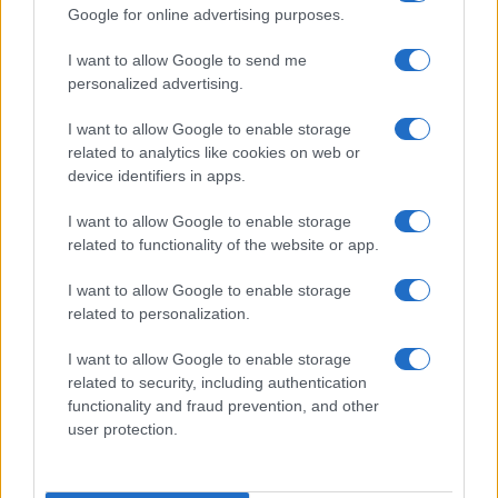
make up VIDEO
Google for online advertising purposes.
I want to allow Google to send me
Viaggi
personalized advertising.
Il borgo più spettacolare della
Costa dei Trabocchi conquista
I want to allow Google to enable storage
tutti: tra vicoli, panorami e spiagge
related to analytics like cookies on web or
da sogno
device identifiers in apps.
I want to allow Google to enable storage
Moda
related to functionality of the website or app.
Samira Lui sfoggia il beach
look perfetto per l’estate:
I want to allow Google to enable storage
scoprilo qui!
related to personalization.
I want to allow Google to enable storage
related to security, including authentication
functionality and fraud prevention, and other
user protection.
© – Stylosophy – Anicaflash S.r.l. – P.Iva 01816001000 – Testata
Giornalistica registrata presso il Tribunale ordinario di Roma, n° 111/2022
del 21/07/2022