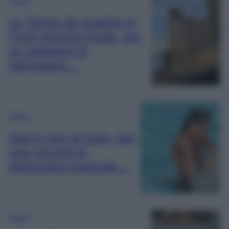
Viaggi
Le Terme da scoprire in
Friuli Venezia Giulia, per
un weekend di
benessere…
Viaggi
Spa in riva al mare, per
una coccola di
benessere invernale…
Viaggi