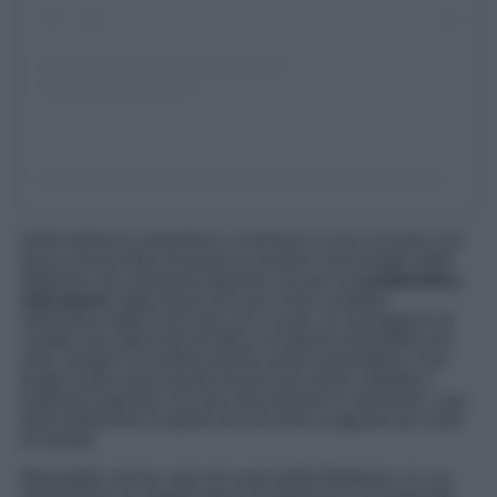
Un post condiviso da Parco delle Madonie Geopark (@parcodellemadoniegeopark)
Delle bellezze autentiche e immerse in uno scenario che
lascia senza fiato chiunque lo osservi. Due borghi delle
Madonie che sembrano gemelli, sia per la
caratteristica
ubicazione
degli stessi che per il loro carattere
urbanistico fatto di piccole vie e vicoli, un susseguirsi di
casette una attaccata all’altra e le tipiche atmosfere che
solo i borghi e le realtà antiche sanno trasmettere. Due
borghi tanto simili quanto diversi per storia, dialetto e
tradizioni popolari, ma che nascondono in entrambi i casi
tante bellissime scoperte da non farsi scappare per nulla
al mondo.
Meraviglie uniche, site nel cuore delle Madonie e in cui