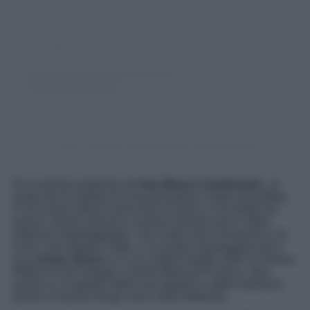
Un post condiviso da lacostadoro (@lacostadoro)
Per esempio partendo da
San Mauro Castelverde
, un
borgo da cui godere di una panorama e viste mozzafiato.
Il cui nucleo urbano arriva fino al mare e circondato da
boschi, oliveti, pascoli e scenari naturali unici e dalla
bellezze impareggiabile. Una meta carica di fascino e di
scorci che tolgono il fiato, in cui poter passeggiare per il
suo
centro storico
e in cui visitare luoghi come la Chiesa
Madre di San Giorgio o Santa Maria de Francis, ama
anche in cui godere delle sue stradine e delle tradizioni
tipiche di questo borgo unico delle Madonie.