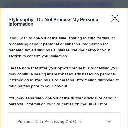
LEGGI ANCHE:
Borghi delle Madonie: 5 località da
scoprire nel cuore della Sicilia
E cosa dire, poi, del borgo di
Pollina
, un luogo in cui
Stylosophy -
Do Not Process My Personal
aleggia una leggenda che parla dell’amore di una donna
Information
nobile normanna, Donna Pulina e di un visir arabo, Ayub,
che fuggirono insieme dalle rispettive famiglie per vivere
If you wish to opt-out of the sale, sharing to third parties, or
liberamente il loro amore, proprio sulla cima in cui oggi è
processing of your personal or sensitive information for
sito Pollina e il suo castello.
targeted advertising by us, please use the below opt-out
Una perla e tra i borghi della Madonie da scoprire, in cui
section to confirm your selection.
passeggiare tra le sue stradine caratteristiche e in cui
assaporare e immergersi nella sua memoria storica,
Please note that after your opt-out request is processed you
facendo un pieno di racconti e di bellezze davvero
may continue seeing interest-based ads based on personal
ineguagliabili. Due borghi gemelli ma anche molto diversi
e che vale la pena di visitare entrambi durante il vostro
information utilized by us or personal information disclosed to
viaggio in Sicilia alla volta delle sue meraviglie nascoste.
third parties prior to your opt-out.
You may separately opt-out of the further disclosure of your
personal information by third parties on the IAB’s list of
downstream participants.
Personal Data Processing Opt Outs
This information may also be disclosed by us to third parties