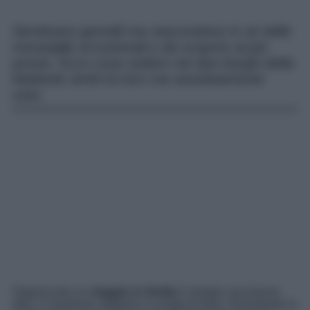
Sembrano gemelli ma nascondono in sé delle
meraviglie eccezionali e da scoprire al più
presto. Ecco cosa vedere nei due borghi della
Madonie simili tra loro ma assolutamente
unici.
Organizzare un
viaggio in Sicilia
è sempre una buona
idea, in qualsiasi stagione si scelga di farlo. Nonostante la