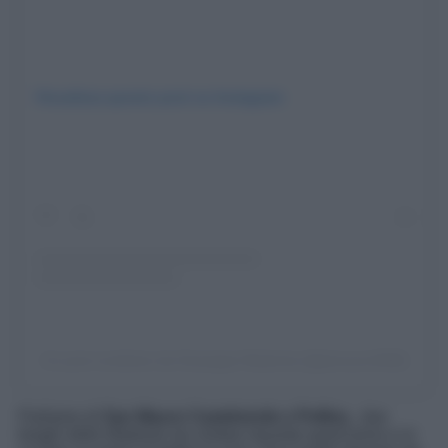
Visualizza questo post su Instagram
Un post condiviso da Giuseppe Madonia (@pinuzzu1968)
Parliamo di
San Mauro Castelverde e Pollina
, due
borghi delle Madonie da visitare durante quest’anno e in