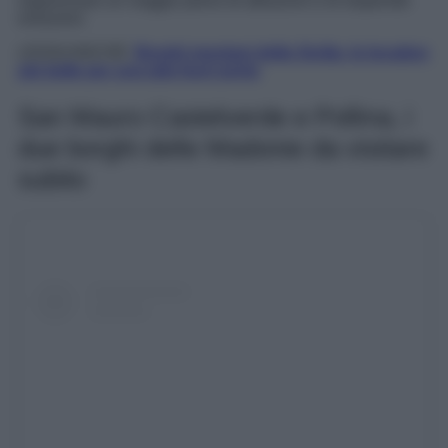
organizzare un viaggio pieno di attrazioni e di stupende
emozioni.
LEGGI ANCHE:
Borghi montani della Sicilia: le location
più belle per una gita fuori porta
San Mauro Castelverde e Pollina, i
due borghi delle Madonie da visitare
subito