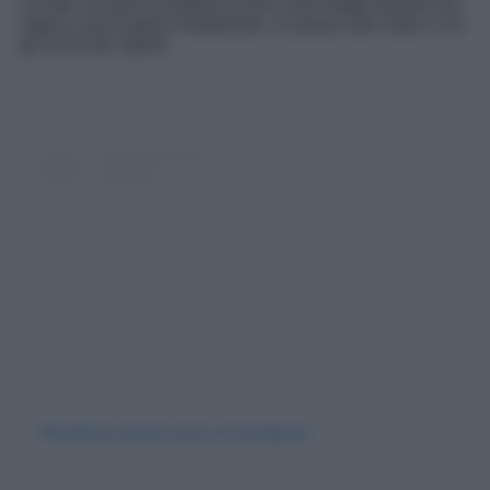
cui fare un pieno di bellezza vera. Due luoghi davvero da
sogno e da scoprire lentamente, un passo alla volta e con
gli occhi ben aperti.
Visualizza questo post su Instagram