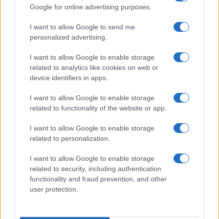
make up VIDEO
Google for online advertising purposes.
I want to allow Google to send me
Viaggi
personalized advertising.
Il borgo più spettacolare della
Costa dei Trabocchi conquista
I want to allow Google to enable storage
tutti: tra vicoli, panorami e spiagge
related to analytics like cookies on web or
da sogno
device identifiers in apps.
I want to allow Google to enable storage
Moda
related to functionality of the website or app.
Samira Lui sfoggia il beach
look perfetto per l’estate:
I want to allow Google to enable storage
scoprilo qui!
related to personalization.
I want to allow Google to enable storage
related to security, including authentication
functionality and fraud prevention, and other
user protection.
© – Stylosophy – Anicaflash S.r.l. – P.Iva 01816001000 – Testata
Giornalistica registrata presso il Tribunale ordinario di Roma, n° 111/2022
del 21/07/2022