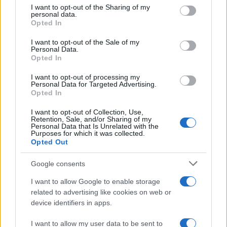
on the IAB’s List of Downstream Participants that may further
I want to opt-out of the Sharing of my
disclose it to other third parties.
personal data.
Opted In
Please note that this website/app uses one or more Google
services and may gather and store information including but
I want to opt-out of the Sale of my
Personal Data.
not limited to your visit or usage behaviour. You may click to
Opted In
grant or deny consent to Google and its third-party tags to
use your data for below specified purposes in below Google
I want to opt-out of processing my
consent section.
Personal Data for Targeted Advertising.
Leggi anche
Opted In
I want to opt-out of Collection, Use,
Retention, Sale, and/or Sharing of my
Personal Data that Is Unrelated with the
Casa
Purposes for which it was collected.
Opted Out
Dove posizionare il divano
secondo il Feng Shui: gli
errori da evitare
Google consents
I want to allow Google to enable storage
related to advertising like cookies on web or
Moda
device identifiers in apps.
Chiara Ferragni, più bella
che mai: al naturale e senza
I want to allow my user data to be sent to