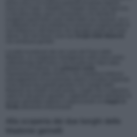
prima cosa a cui si pensa parlando di questa regione
unica sia il mare, cristallino e limpido come uno specchio
e che dona relax, pace e benessere a chi decide di
scegliere quest’isola come meta delle sue vacanze, se ci
si addentra nel suo entroterra si possono scoprire perle di
rara bellezza e dal fascino che eguaglia quello del mare
stesso. Dei veri tesori come due
borghi delle Madonie
che sembrano gemelli.
Località incantevoli site nel cuore del Parco delle
Madonie, un complesso montagnoso nella zona centro-
settentrionale dell’isola e che fa parte per intero della
provincia di Palermo. Un
polmone verde
importantissimo della Sicilia e che custodisce bellezze
paesaggistiche di eccezionale valore e location stupende
come questi due gioielli gemelli e tra i borghi delle
Madonie da visitare al più presto. Luoghi che vi sapranno
rapire fin dal primo sguardo, cogliendo nuove sfumature di
questa splendida regione e organizzando un
viaggio in
Sicilia
altamente emozionante.
Alla scoperta dei due borghi delle
Madonie gemelli