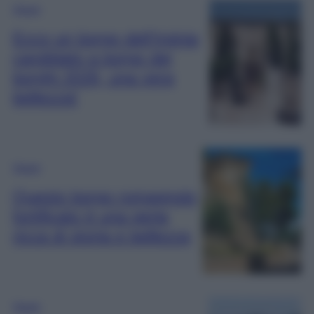
Viaggi
Ecco un borgo dell’Irpinia
candidato a borgo dei
borghi 2026, una vera
bellezza!
Viaggi
Questo borgo romagnolo
fortificato è una perla
ricca di storia e bellezza
Viaggi