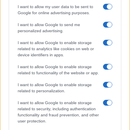
anche in estate: scopri qui il nuovo
I want to allow my user data to be sent to
must di stagione da indossare con i
tuoi beach look!
Google for online advertising purposes.
I want to allow Google to send me
Bellezza
personalized advertising.
5 scrub corpo fai da te per
I want to allow Google to enable storage
una pelle liscia e levigata a
prova di Estate
related to analytics like cookies on web or
device identifiers in apps.
Casa
I want to allow Google to enable storage
related to functionality of the website or app.
Come organizzare il frigorifero in
estate: 5 consigli per conservare
meglio gli alimenti ed evitare
I want to allow Google to enable storage
sprechi
related to personalization.
I want to allow Google to enable storage
related to security, including authentication
functionality and fraud prevention, and other
user protection.