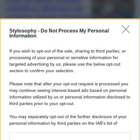
colorato e pittoresco da
scoprire questa primavera
Stylosophy -
Do Not Process My Personal
Information
If you wish to opt-out of the sale, sharing to third parties, or
Viaggi
processing of your personal or sensitive information for
Questo borgo delle
targeted advertising by us, please use the below opt-out
section to confirm your selection.
Marche è un viaggio tra
leggenda e magia
Please note that after your opt-out request is processed you
may continue seeing interest-based ads based on personal
information utilized by us or personal information disclosed to
third parties prior to your opt-out.
1
2
…
You may separately opt-out of the further disclosure of your
personal information by third parties on the IAB’s list of
downstream participants.