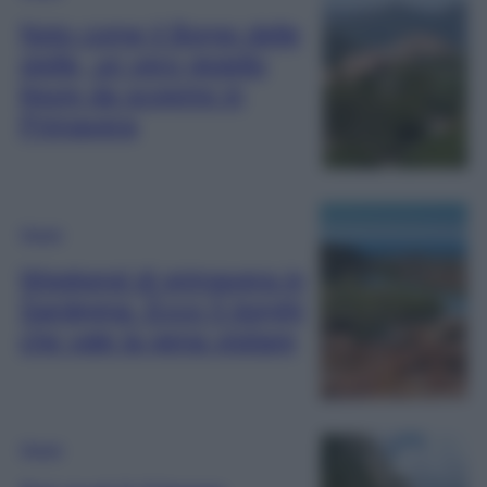
Noto come il Borgo delle
stelle, un vero gioiello
ligure da scoprire in
Primavera
Viaggi
Weekend di primavera in
Sardegna: Ecco 5 borghi
che vale la pena visitare
Viaggi