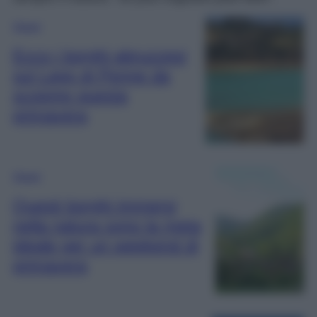
Viaggi
Ecco i borghi abruzzesi
sul Lago di Penne da
scoprire questa
primavera
Viaggi
Questi borghi immersi
nella natura sono la meta
ideale per un weekend di
primavera