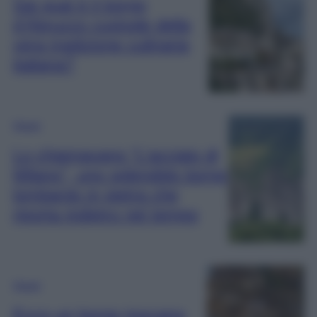
Sai qual è il borgo
d’Abruzzo custode della
vera tradizione culinaria
italiana?
Viaggi
Lo chiamavano “L’acciaio di
Milano”, uno splendido borgo
lombardo in pietra che
riporta indietro nel tempo
Viaggi
Ecco un borgo toscano