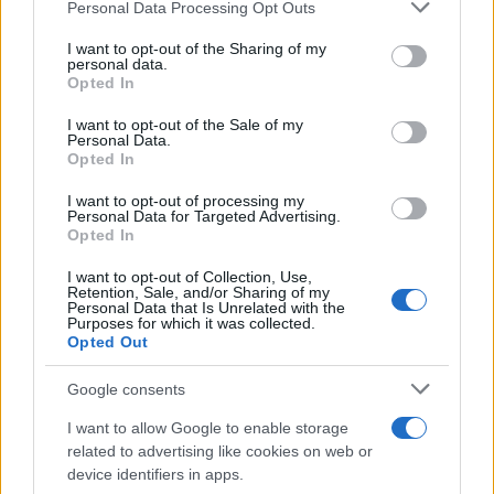
Personal Data Processing Opt Outs
This information may also be disclosed by us to third parties
on the IAB’s List of Downstream Participants that may further
I want to opt-out of the Sharing of my
disclose it to other third parties.
personal data.
Opted In
Please note that this website/app uses one or more Google
services and may gather and store information including but
I want to opt-out of the Sale of my
Personal Data.
not limited to your visit or usage behaviour. You may click to
Opted In
grant or deny consent to Google and its third-party tags to
use your data for below specified purposes in below Google
I want to opt-out of processing my
consent section.
Personal Data for Targeted Advertising.
Leggi anche
Opted In
I want to opt-out of Collection, Use,
Retention, Sale, and/or Sharing of my
Personal Data that Is Unrelated with the
Viaggi
Purposes for which it was collected.
Opted Out
Isola di Vulcano, cosa vedere
e fare: spiagge, trekking e
luoghi da non perdere
Google consents
I want to allow Google to enable storage
related to advertising like cookies on web or
Moda
device identifiers in apps.
Chiara Ferragni detta tendenza