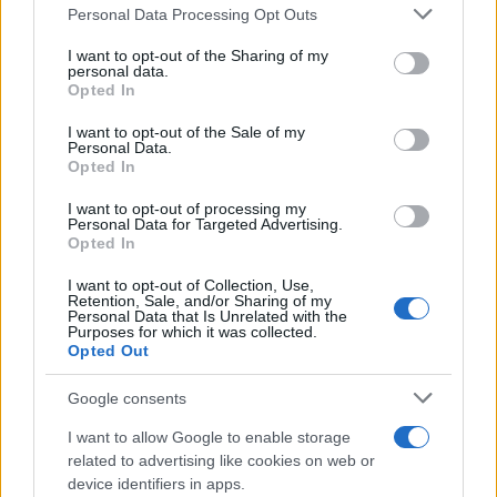
Personal Data Processing Opt Outs
This information may also be disclosed by us to third parties
on the IAB’s List of Downstream Participants that may further
I want to opt-out of the Sharing of my
disclose it to other third parties.
personal data.
Opted In
Please note that this website/app uses one or more Google
services and may gather and store information including but
I want to opt-out of the Sale of my
Personal Data.
not limited to your visit or usage behaviour. You may click to
Opted In
grant or deny consent to Google and its third-party tags to
use your data for below specified purposes in below Google
I want to opt-out of processing my
consent section.
Personal Data for Targeted Advertising.
Leggi anche
Opted In
I want to opt-out of Collection, Use,
Retention, Sale, and/or Sharing of my
Personal Data that Is Unrelated with the
Casa
Purposes for which it was collected.
Opted Out
Lavanda in vaso sana e
rigogliosa: non commettere
questi 3 errori
Google consents
I want to allow Google to enable storage
related to advertising like cookies on web or
Moda
device identifiers in apps.
Emma segue il trend di