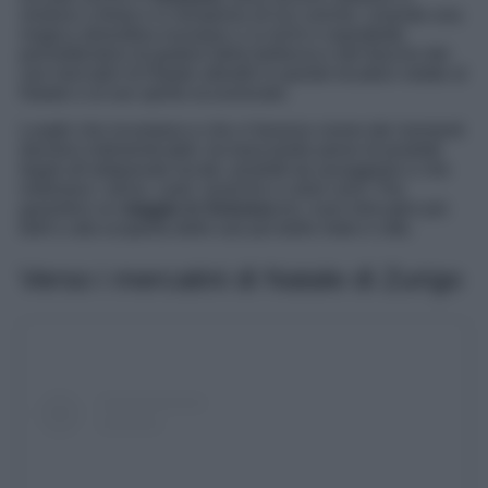
vestono a festa e si riempiono di luci uniche, creando una
magica atmosfera ovunque ci si rechi e soprattutto
permettendovi di godere della bellezza e del fascino dei
vari mercatini di Natale allestiti in queste location votate al
Natale e al suo spirito eccezionale.
Luoghi che incantano e che vi faranno vivere dei momenti
davvero indimenticabili, tra bancarelle piene di prodotti
legati all’artigianato locale, prodotti da assaggiare e che
inebriano i sensi, canti, musiche e colori unici. Per
garantirvi un
viaggio in Svizzera
tra i suoi mercatini più
belli e alla scoperta delle sue più belle mete e città.
Verso i mercatini di Natale di Zurigo