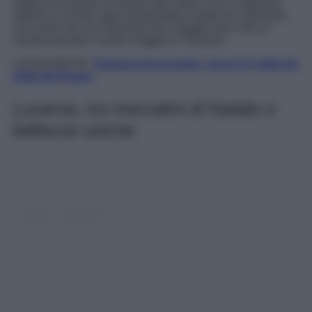
natale da scoprire un passo alla volta e con lo sguardo
attento a scovare ogni particolarità e bellezza. Insomma,
una meta che non dovreste farvi sfuggire per nulla al
mondo durante il vostro viaggio in Svizzera.
LEGGI ANCHE:
Svizzera da scoprire: ecco le 4 città più
belle del Paese;
Lucerna, tra mercatini di Natale e
bellezze uniche