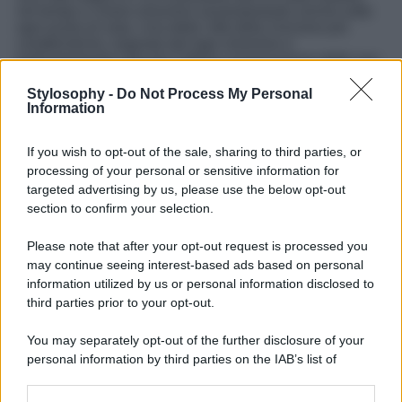
nel tempo e vivere emozioni assolutamente uniche sotto
ogni punto di vista. Una delle città della Svizzera più
caratteristiche, bagnata dal lago omonimo e
particolarmente nota per l’ottima conservazione delle sue
architetture a
stampo medievale
, e di cui è possibile
godere organizzando un viaggio verso questa località
Stylosophy -
Do Not Process My Personal
unica che a Natale di si riempie di atmosfere e bellezze
Information
senza fine.
If you wish to opt-out of the sale, sharing to third parties, or
Un luogo che vanta quartieri coloratissimi, come la città
vecchia, l’
Altstadt
, delimitata a nord da un bastione lungo
processing of your personal or sensitive information for
870 metri risalente al XIV. Un vero capolavoro medievale
targeted advertising by us, please use the below opt-out
da scoprire e da cui lasciarsi conquistare passo dopo
section to confirm your selection.
passo, proprio come dovreste fare visitando i mercatini di
Natale che caratterizzano questa città e che le donano un
Please note that after your opt-out request is processed you
fascino unico durante le settimane che precedono la festa
may continue seeing interest-based ads based on personal
più amata e attesa dell’anno. Per vivere un viaggio in
Svizzera di eccezionale valore e che vi faccia raggiungere
information utilized by us or personal information disclosed to
il Natale con un pieno di emozioni e vibrazioni positive.
third parties prior to your opt-out.
You may separately opt-out of the further disclosure of your
personal information by third parties on the IAB’s list of
downstream participants.