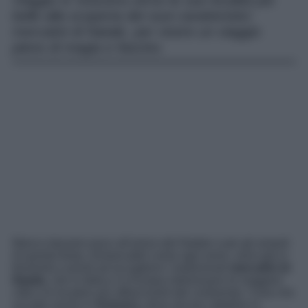
Viaggio in Svizzera verso le sue località più
belle alla scoperta dei suoi caratteristici
mercatini di Natale, per vivere un viaggio
pieno di magia e fascino.
Manca davvero poco all’arrivo del Natale e per gli amanti
di questa festa, immancabili come ogni anno, sono già in
fermento e pronti ad accogliervi i tradizionali
mercatini di
Natale,
che in Italia e in Europa interessano le maggiori
città e le location più affascinanti del continente. Cosa che
accade anche in
Svizzera
, dove alcune cittadine si