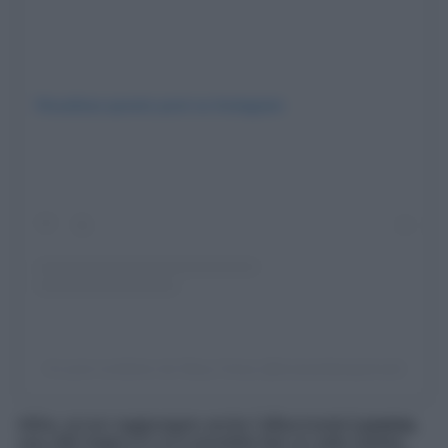
Visualizza questo post su Instagram
Un post condiviso da Stacy Carey (@careyedawaytravel)
Infine, eccoci raggiungere anche l’affascinante
Lucerna
,
una città magica in cui è possibile fare un salto indietro