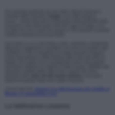
Per esempio partendo da una delle città più famose e
simbolo delle Svizzera,
Zurigo
. Una città energica,
vivace, centro bancario e finanziario internazionale della
Svizzera e sita nella parte nord del Lago di Zurigo. Una
località che non si può non amare e che durante il periodo
natalizio diventa ancora più bella.
Una meta in cui si mischiano colori, antichità e modernità,
attrazioni suggestive e quartieri che sanno incantare ogni
visitatore e che si riempiono di magia quando vengono
invasi dai profumi e dalla frenesia tipica dei mercatini di
Natale. Da quello che è considerato come il più grande
mercatino natalizio al coperto di tutta Europa, allestito alla
stazione centrale della città e fino a quelli che sono
presenti nella
varie vie del centro storico
e nei punti
salienti di questa meta unica della Svizzera.
LEGGI ANCHE:
Questa è la città Europea più vivibile al
Mondo. É vicinissima a noi;
La bellissima Losanna