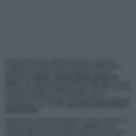
Un post condiviso da Photography and Media (@tja_media)
Altra location magica della Svizzera in cui lasciarsi
conquistare dai suoi mercatini di Natale e dallo spirito
natalizio che pervade questi luoghi unici, poi, è la
bellissima
Losanna
. L
a quarta città più grande del
Paese,
sita sulla sponda settentrionale del Lago Lemàno,
lo stesso che bagna la stupenda città di Ginevra. Una vera
perla della Svizzera, ricca di attrazioni come la
Fondazione dell’Hermitage, il
Musée dell’Elysee
dedicato
alla fotografia, ecc., nonché
sede del Comitato Olimpico
Internazionale
.
Ma anche una città che nel periodo in corso si anima e si
mostra nella sua veste più festosa, ospitando un po’
ovunque tutta una serie di eventi a tema e di mercatini di