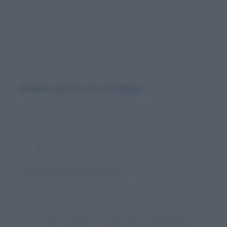
Visualizza questo post su Instagram
Un post condiviso da Laura Moran (@ellejmoran)