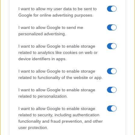
stagione: bikini con stampa
I want to allow my user data to be sent to
animalier ma con un tocco più
glamour!
Google for online advertising purposes.
I want to allow Google to send me
Viaggi
personalized advertising.
Montagna ad agosto: 4
I want to allow Google to enable storage
località da non perdere per
una vacanza al fresco
related to analytics like cookies on web or
device identifiers in apps.
I want to allow Google to enable storage
Viaggi
related to functionality of the website or app.
Isola di Vulcano, cosa vedere
e fare: spiagge, trekking e
I want to allow Google to enable storage
luoghi da non perdere
related to personalization.
I want to allow Google to enable storage
related to security, including authentication
functionality and fraud prevention, and other
user protection.