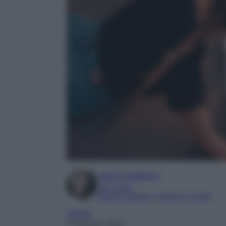
Laura Sandroni
SEO Editor
Esperta di Beauty, Lifestyle e Viaggi
Mondo
5 Gennaio 2023