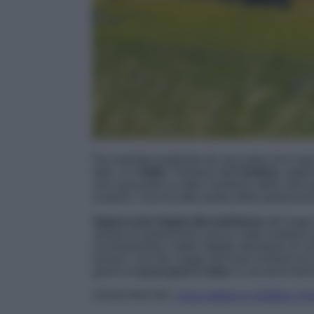
Per esempio partendo da una meta che è già 
dirlo, è in
Italia
. Parliamo dell’
Umbria
, regio
che nasconde su tutto il territorio delle vere 
scoprire. Una fra tutte quella della gastronom
Sapori unici legati alla tradizione
del luogo
amanti di questa terra unica e tutta nostrana a
incontaminata e delle infinite sfumature di co
trovare. Uno dei viaggi 2023 più richiesti ma
giorno di
pura pace e relax
in una terra ferm
LEGGI ANCHE:
Cosa vedere in Umbria: 3 in