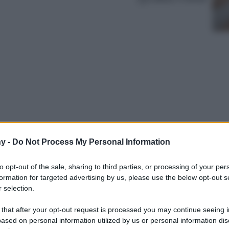
y -
Do Not Process My Personal Information
ni, culture, paesaggi che lasciano senza fiato e
e. Ecco i viaggi 2023 da organizzare fin da
to opt-out of the sale, sharing to third parties, or processing of your per
so dopo passo
formation for targeted advertising by us, please use the below opt-out s
 selection.
 that after your opt-out request is processed you may continue seeing i
ased on personal information utilized by us or personal information dis