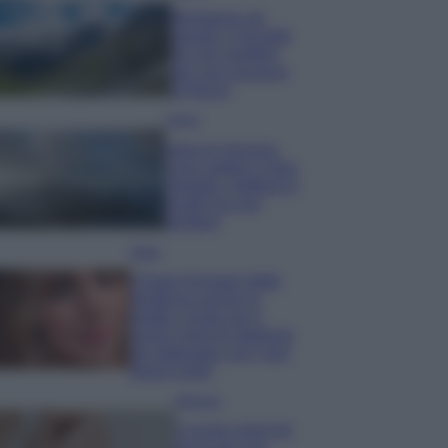
Montagna ad
agosto: 4 località
da non perdere
per una vacanza
al fresco
Viaggi
Isola di Vulcano,
cosa vedere e fare:
spiagge, trekking e
luoghi da non
perdere
Moda
Chiara Ferragni detta
tendenza anche in
estate: scopri qui il
nuovo must di stagione
da indossare con i tuoi
beach look!
Bellezza
5 scrub corpo fai
da te per una