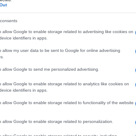
di infinite bellezze tutte da ammirare.
Out
l’Umbria
consents
osfere uniche
ori da scoprire
o allow Google to enable storage related to advertising like cookies on
elice al mondo
evice identifiers in apps.
o allow my user data to be sent to Google for online advertising
s.
, alla scoperta
to allow Google to send me personalized advertising.
o allow Google to enable storage related to analytics like cookies on
evice identifiers in apps.
o allow Google to enable storage related to functionality of the website
o allow Google to enable storage related to personalization.
o allow Google to enable storage related to security, including