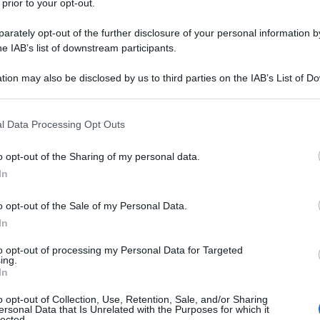
 prior to your opt-out.
rately opt-out of the further disclosure of your personal information by
he IAB’s list of downstream participants.
tion may also be disclosed by us to third parties on the IAB’s List of 
 that may further disclose it to other third parties.
 that this website/app uses one or more Google services and may gath
l Data Processing Opt Outs
including but not limited to your visit or usage behaviour. You may click 
 to Google and its third-party tags to use your data for below specifi
o opt-out of the Sharing of my personal data.
ogle consent section.
In
o opt-out of the Sale of my Personal Data.
piamente, dopo due anni e più di pandemia la
voglia di
nella maggior parte di noi e le prenotazioni nei luoghi più
In
nto. Ma dove saranno i
viaggi 2023
, quali sono le località
 non appena se ne avrà l’occasione, organizzando fin da
to opt-out of processing my Personal Data for Targeted
più belli del mondo?
ing.
In
Posti unici, più o meno conosciuti, ma tutti di grande
23, siano davvero delle
esperienze a tutto tondo
, tra
o opt-out of Collection, Use, Retention, Sale, and/or Sharing
ersonal Data that Is Unrelated with the Purposes for which it
coperte, connessioni e tanto relax, imparando a conoscere
lected.