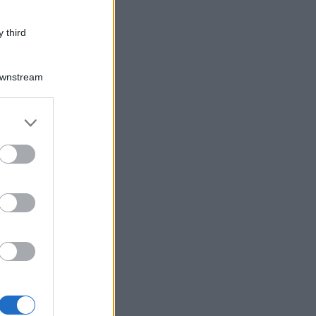
 third
Downstream
er and store
to grant or
ed purposes