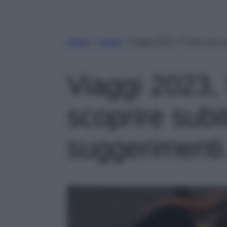
Home
»
Viaggi
»
Viaggi 2023, 5 Paesi da sco
Viaggi 2023,
scoprire subit
suggeriment