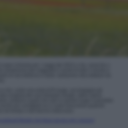
super richiesta per i viaggi del 2023 e che, neanche a
ne amatissima dai viaggiatori e turisti di tutto il mondo e
perle di rara bellezza e tante, tantissime sfaccettature da
ia.
 e che, come una sorta di fil rouge, accompagna gli
lla scoperta dei suoi fantastici borghi, della natura
lore, profumi e gusti che solo in questo luogo è possibile
 anche più consigliati se si vuole trascorrere qualche
a nel tempo e dal fascino indiscusso.
cantevoli Borghi che forse ancora non conosci!