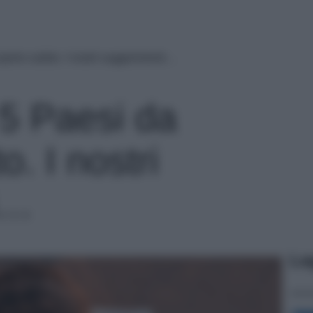
prire subito. I nostri suggerimenti…
 5 Paesi da
o. I nostri
i…
Le