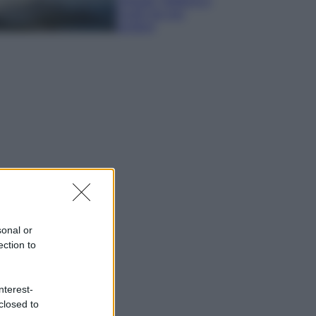
spiagge, trekking e
luoghi da non
perdere
sonal or
ection to
nterest-
closed to