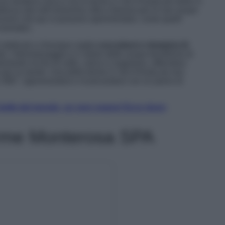
struttura unica e tra le terme in Val d’Aosta più belle in
llezza sita nell’omonima città e famosa per le sue acque
sclusivi che qui si possono sperimentare, come quelli
reumatici.
e dedicati a chiunque voglia
coccolarsi e riempirsi di
i, l’idromassaggio e il calore delle acque benefiche di
armente ricche di zolfo, calcio e magnesio, offrendovi
he per la mente. Una delle terme in Val d’Aosta da non
 360°, rigenerandosi e ricaricandosi con un pieno di
belle del mondo, un vero sogno! Ecco dove;
erme Monterosa SPA