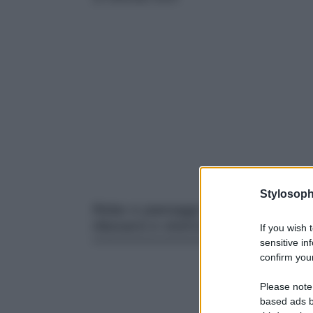
Stylosoph
Relax e paesaggi da sogno? Ecco le 
rilassarsi e viversi un weekend di p
If you wish 
sensitive in
confirm your
Please note
based ads b