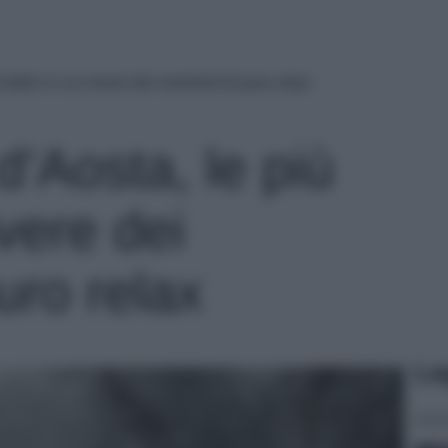
 belle in cui vivere dei momenti di puro relax
d’Aosta, le più
ivere dei
uro relax
Le