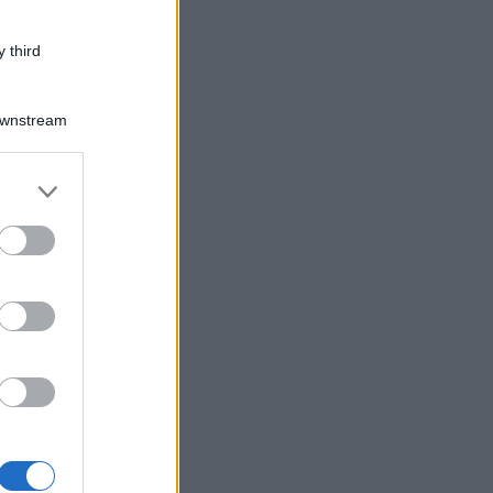
 third
Downstream
er and store
to grant or
ed purposes