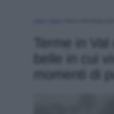
Home
»
Viaggi
»
Terme in Val d’Aosta, le più
Terme in Val 
belle in cui v
momenti di p