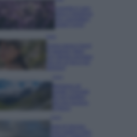
Lavanda in vaso
sana e rigogliosa:
non commettere
questi 3 errori
Moda
Emma segue il trend
di stagione: bikini
con stampa animalier
ma con un tocco più
glamour!
Viaggi
Montagna ad
agosto: 4 località
da non perdere
per una vacanza
al fresco
Viaggi
Isola di Vulcano,
cosa vedere e fare: