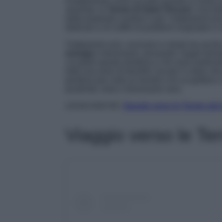
Esattamente come accade quando si visita una 
assoluto, le
Terme di Saint Vincent
. Una be
dalle proprietà curative e per i trattamenti e
dedicati a chi soffre di problemi respiratori o 
Trattamenti unici, esclusivi e mirati ma anch
energia
e benessere, provando i bagni termal
cui gode questa struttura e che sono particol
tutta una serie di benefici sia per il corpo c
perdersi per nulla al mondo e di cui godere a
positività, relax e benessere vero.
LEGGI ANCHE:
Queste sono le Terme più 
Viaggio verso le T