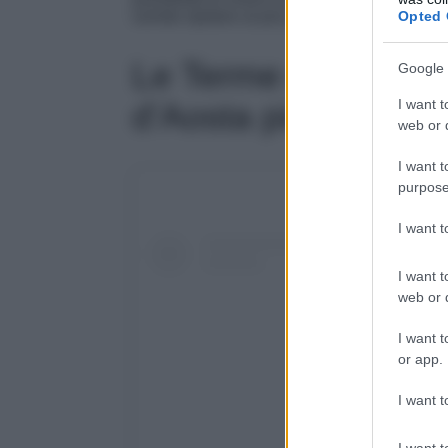
Opted 
vorrete ripetere al più presto.
Le Terme di Saint Vi
Google 
I want t
d’Aosta più belle
web or d
I want t
purpose
I want 
I want t
web or d
I want t
or app.
I want t
I want t