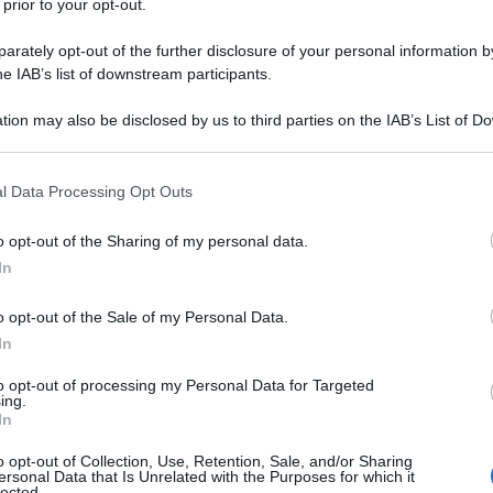
 prior to your opt-out.
rately opt-out of the further disclosure of your personal information by
he IAB’s list of downstream participants.
tion may also be disclosed by us to third parties on the IAB’s List of 
 that may further disclose it to other third parties.
 that this website/app uses one or more Google services and may gath
l Data Processing Opt Outs
including but not limited to your visit or usage behaviour. You may click 
 to Google and its third-party tags to use your data for below specifi
o opt-out of the Sharing of my personal data.
ogle consent section.
In
 unisce quella di location pensate e interamente
ropri ospiti, il successo e la soddisfazione di chi vi ci si
o opt-out of the Sale of my Personal Data.
to che accade organizzando un soggiorno di vera pace in
In
inomate, in cui vivere dei momenti di stacco dalla
 sano e meritato benessere e cura di sé.
to opt-out of processing my Personal Data for Targeted
ing.
 e che vi regaleranno un pieno di emozioni e sensazioni
In
no di
positive vibes e di bellezza autentica
. Un viaggio
Paese e che, in questa stagione si riempie di fascino e
o opt-out of Collection, Use, Retention, Sale, and/or Sharing
le terme in Val d’Aosta più belle, vi saprà regalare la
ersonal Data that Is Unrelated with the Purposes for which it
icabile sotto ogni punto di vista. Un’esperienza che
lected.