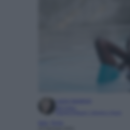
Laura Sandroni
SEO Editor
Esperta di Beauty, Lifestyle e Viaggi
Italia
, 
Terme
22 Gennaio 2024