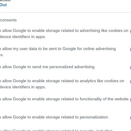
Out
ncent, tra le terme in Val
consents
o allow Google to enable storage related to advertising like cookies on
evice identifiers in apps.
o allow my user data to be sent to Google for online advertising
s.
to allow Google to send me personalized advertising.
o allow Google to enable storage related to analytics like cookies on
evice identifiers in apps.
o allow Google to enable storage related to functionality of the website
o allow Google to enable storage related to personalization.
o allow Google to enable storage related to security, including