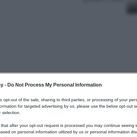
y -
Do Not Process My Personal Information
più belle terme in Val d’Aosta in cui
ace e benessere totale.
to opt-out of the sale, sharing to third parties, or processing of your per
formation for targeted advertising by us, please use the below opt-out s
 selection.
 that after your opt-out request is processed you may continue seeing i
ased on personal information utilized by us or personal information dis