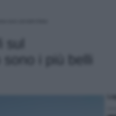
eo sono i più belli d’Italia
i sul
sono i più belli
Le