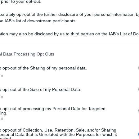
 prior to your opt-out.
rately opt-out of the further disclosure of your personal information by
he IAB’s list of downstream participants.
tion may also be disclosed by us to third parties on the IAB’s List of 
 that may further disclose it to other third parties.
 that this website/app uses one or more Google services and may gath
l Data Processing Opt Outs
including but not limited to your visit or usage behaviour. You may click 
 to Google and its third-party tags to use your data for below specifi
o opt-out of the Sharing of my personal data.
ogle consent section.
In
o opt-out of the Sale of my Personal Data.
ssa così il desiderio di scoprire questi luoghi baciati
 ognuno di noi. Parliamo dei
Golfi sul Mediterraneo
più
In
on bagnate dal mare e dall’armonia del suono delle onde,
er caso, immagini da sogno ed emozioni difficili da
to opt-out of processing my Personal Data for Targeted
lutamente andarci e vivere questi luoghi dal fascino
ing.
In
elli del cielo, in cui i tramonti dipingono l’orizzonte
o opt-out of Collection, Use, Retention, Sale, and/or Sharing
ersonal Data that Is Unrelated with the Purposes for which it
ore e la mente
, ma anche location piene di vita e di
lected.