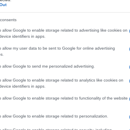
re, organizzando un viaggio verso i Golfi sul Mediterraneo
Out
consents
l Golfo dei Poeti
de
o allow Google to enable storage related to advertising like cookies on
eo più belli
evice identifiers in apps.
e
o allow my user data to be sent to Google for online advertising
s.
eo da sogno, ecco il
to allow Google to send me personalized advertising.
o allow Google to enable storage related to analytics like cookies on
evice identifiers in apps.
o allow Google to enable storage related to functionality of the website
o allow Google to enable storage related to personalization.
o allow Google to enable storage related to security, including