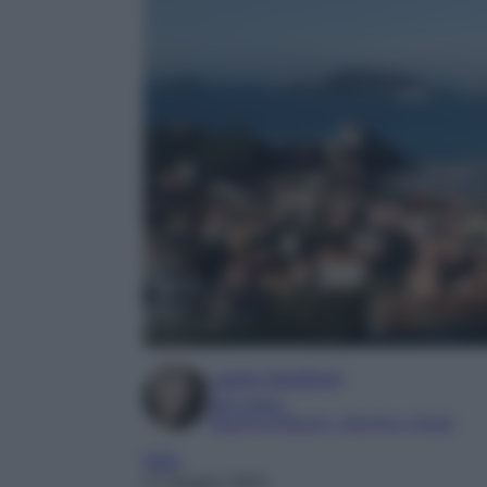
Laura Sandroni
SEO Editor
Esperta di Beauty, Lifestyle e Viaggi
Italia
17 Giugno 2023