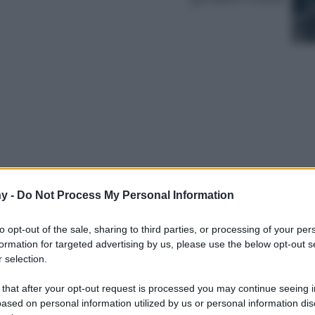
y -
Do Not Process My Personal Information
sue location più belle, come gli incantevoli
zano alcuni dei tratti di costa più affascinanti
to opt-out of the sale, sharing to third parties, or processing of your per
vacanza 2023 davvero da sogno.
formation for targeted advertising by us, please use the below opt-out s
 selection.
 that after your opt-out request is processed you may continue seeing i
ased on personal information utilized by us or personal information dis