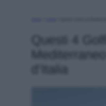
Home
»
Viaggi
»
Questi 4 Golfi sul Mediterran
Questi 4 Golf
Mediterraneo 
d’Italia