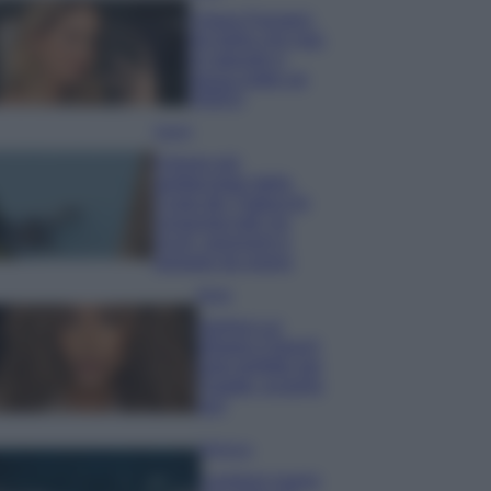
Chiara Ferragni,
più bella che mai:
al naturale e
senza make up
VIDEO
Viaggi
Il borgo più
spettacolare della
Costa dei Trabocchi
conquista tutti: tra
vicoli, panorami e
spiagge da sogno
Moda
Samira Lui
sfoggia il beach
look perfetto per
l’estate: scoprilo
qui!
Bellezza
I profumi marini