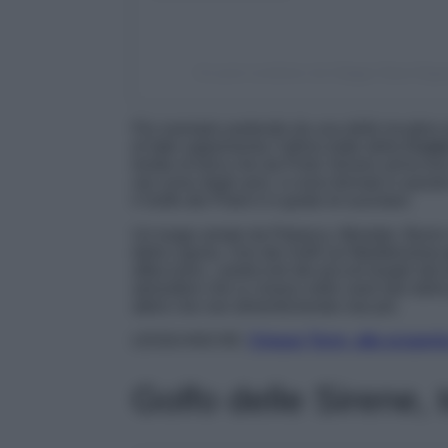
Un post condiviso da 𝐂𝐢𝐧𝐪𝐮𝐞 𝐓𝐞𝐫𝐫𝐞 𝐄𝐱
Per esempio partendo da una delle location pi
di fatto rappresenta l’ultimo tratto della
Costa
lembo di terra che da Porto Venere arriva fin
nel corso degli anni, si sono fermati in ques
il Golfo dei Poeti è in grado di suscitare.
Un luogo amato da Petrarca, Montale, Byron e
della Liguria. Uno dei Golfi sul Mediterraneo
affacciano, i porticcioli dei piccoli borghi d
atmosfere che si creano nelle varie fasi dell
attimi che non dimenticherete mai più.
LEGGI ANCHE:
Cinque Terre, alla scoperta 
Golfo delle Sirene,