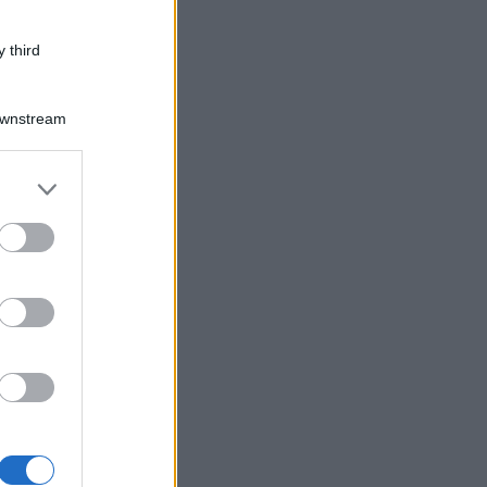
 third
Downstream
er and store
to grant or
ed purposes