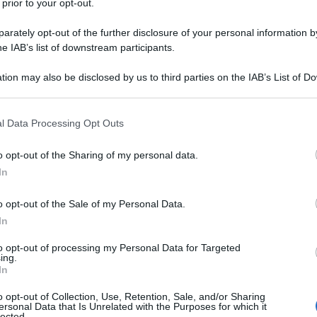
 prior to your opt-out.
rately opt-out of the further disclosure of your personal information by
he IAB’s list of downstream participants.
tion may also be disclosed by us to third parties on the IAB’s List of 
 that may further disclose it to other third parties.
 that this website/app uses one or more Google services and may gath
l Data Processing Opt Outs
including but not limited to your visit or usage behaviour. You may click 
 to Google and its third-party tags to use your data for below specifi
o opt-out of the Sharing of my personal data.
ogle consent section.
In
o opt-out of the Sale of my Personal Data.
In
 viaggio con la mente verso luoghi meravigliosi e
do di creare. O forse no. Perché se ci si addentra tra gli
to opt-out of processing my Personal Data for Targeted
neta, si possono trovare posti che hanno davvero
ing.
 del mondo
, location dal fascino unico, in cui la natura ha
In
ri surreali ma dal fascino ineguagliabile.
o opt-out of Collection, Use, Retention, Sale, and/or Sharing
che entrano nel profondo. Immagini e paesaggi naturali
ersonal Data that Is Unrelated with the Purposes for which it
 sono lì, reali e prontissimi per essere scoperti e
lected.