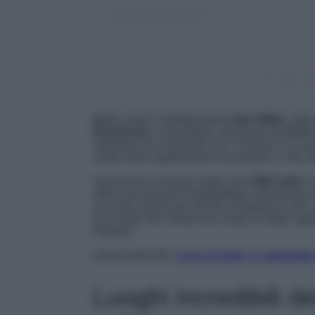
Un post condiviso da Eliza 🖤 (@
Mete come lo spettacolare
Lake Hillier
, sit
Recherche
, in Australia, nei pressi di Midd
meritano una visita dal vivo. Il motivo? La su
verde della vegetazione circostante e il blu 
Una bacino d’acqua lungo circa
600 metri
, 
dalla sua (ancora inspiegabile) colorazione
sa come stuzzicare anche la fantasia e che, u
Una meta che merita una sosta se state organ
Pianeta.
LEGGI ANCHE:
Luna di miele, 5 splendide
Luoghi incredibili 