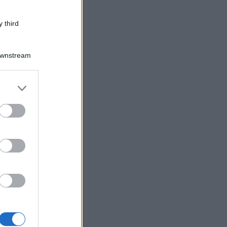
 third
Downstream
er and store
to grant or
ed purposes