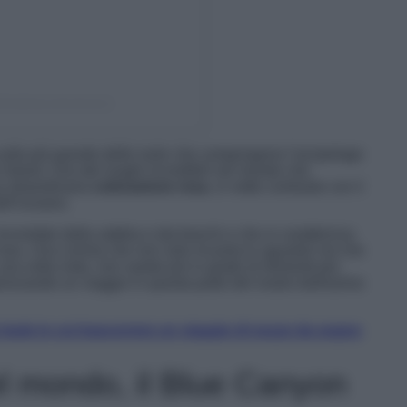
elizabetyuzbashyan)
o sulla più grande delle isole che compongono l’arcipelago
le Island. Uno dei luoghi incredibili nel mondo che
a straordinaria
colorazione rosa
, in netto contrasto con il
dell’oceano.
circondato dalla sabbia e dai boschi e che si caratterizza
 rosa. Una cromia che non solo incanta lo sguardo ma che
na volta vista, non sarete più in grado di dimenticare.
izzando un viaggio in questa parte del nostro bellissimo
 Isole in cui trascorrere un viaggio di nozze da sogno
del mondo, il Blue Canyon