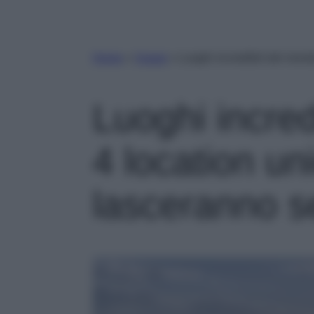
Home
»
Viaggi
»
Luoghi incredibili del mond
Luoghi incred
4 location un
lasceranno s