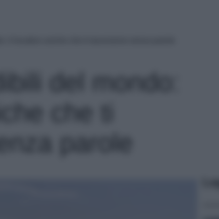
o: 4 location uniche che ti lasceranno senza parole
ibili del mondo:
iche che ti
enza parole
Le