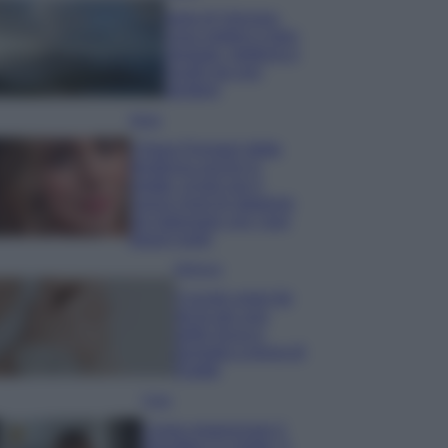
Isola di Vulcano,
cosa vedere e fare:
spiagge, trekking e
luoghi da non
perdere
Moda
Chiara Ferragni detta
tendenza anche in
estate: scopri qui il
nuovo must di stagione
da indossare con i tuoi
beach look!
Bellezza
5 scrub corpo fai
da te per una
pelle liscia e
levigata a prova di
Estate
Casa
Come organizzare il
frigorifero in estate: 5