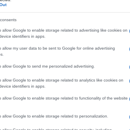
zza. Come dire, sognare fa benissimo ma vedere con i
Out
el mondo è ancora meglio. Un’occasione unica per
e non dimenticherete mai più e che vi riempirà occhi e
consents
o allow Google to enable storage related to advertising like cookies on
 Hillier
evice identifiers in apps.
Canyon in Arizona
ale dei Lençóis Maranhenses
o allow my user data to be sent to Google for online advertising
ncredibili del mondo da preservare
s.
to allow Google to send me personalized advertising.
al lago rosa: il Lake
o allow Google to enable storage related to analytics like cookies on
evice identifiers in apps.
o allow Google to enable storage related to functionality of the website
o allow Google to enable storage related to personalization.
o allow Google to enable storage related to security, including