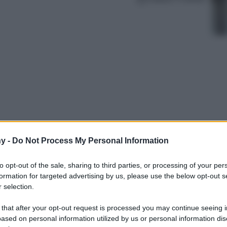
y -
Do Not Process My Personal Information
ibile. Soprattutto se si sceglie di viaggiare
del mondo. Location in cui la natura ha dato il
to opt-out of the sale, sharing to third parties, or processing of your per
eali e dalla bellezza sconfinata e che
formation for targeted advertising by us, please use the below opt-out s
ti dal vivo.
 selection.
 that after your opt-out request is processed you may continue seeing i
ased on personal information utilized by us or personal information dis