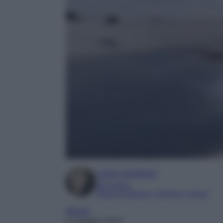
Laura Sandroni
SEO Editor
Esperta di Beauty, Lifestyle e Viaggi
Mondo
11 Maggio 2023