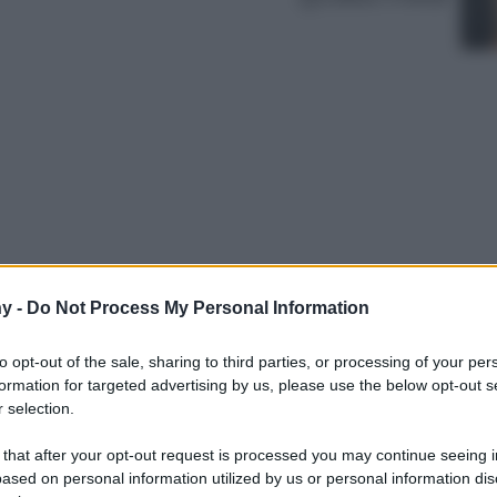
y -
Do Not Process My Personal Information
 le Juicy Lips. Come realizzarle e quali
lo che c’è da sapere per labbra sorbetto
to opt-out of the sale, sharing to third parties, or processing of your per
formation for targeted advertising by us, please use the below opt-out s
 selection.
 that after your opt-out request is processed you may continue seeing i
ased on personal information utilized by us or personal information dis