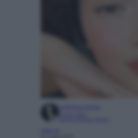
Ludovica Cimino
Content Editor
Esperta di Moda e Beauty
make-up
21 Luglio 2023