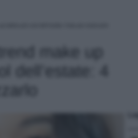
up labbra più cool dell’estate: 4 tips per realizzarlo
l trend make up
l dell’estate: 4
zzarlo
Le