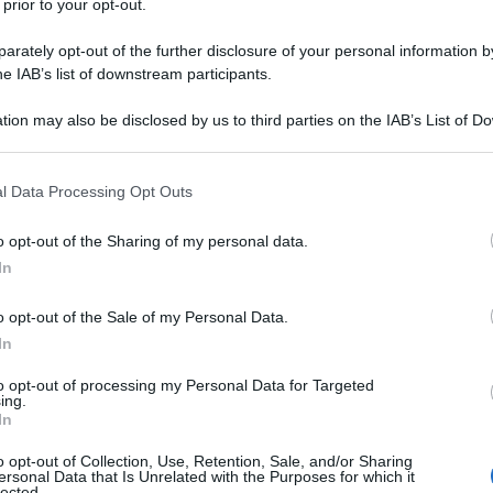
 prior to your opt-out.
rately opt-out of the further disclosure of your personal information by
he IAB’s list of downstream participants.
tion may also be disclosed by us to third parties on the IAB’s List of 
 that may further disclose it to other third parties.
 that this website/app uses one or more Google services and may gath
l Data Processing Opt Outs
including but not limited to your visit or usage behaviour. You may click 
 to Google and its third-party tags to use your data for below specifi
o opt-out of the Sharing of my personal data.
ogle consent section.
In
o opt-out of the Sale of my Personal Data.
e
Juicy Lips
, succose, dolci e glowy come un gustoso
lossato sulle labbra questo è il vostro momento bellezze!
In
 e fa impazzire davvero tutte! Si tratta, infatti, di un
tendenze di stagione e che imita i succosi colori estivi
to opt-out of processing my Personal Data for Targeted
centezza e l’effetto. Il risultato? Un look super
ing.
In
zzare delle perfette
Juicy Lips
? Vediamo insieme…
o opt-out of Collection, Use, Retention, Sale, and/or Sharing
ps super shiny
ersonal Data that Is Unrelated with the Purposes for which it
lected.