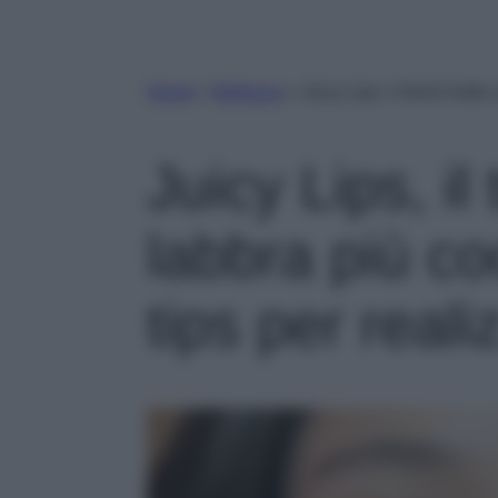
Home
»
Bellezza
»
Juicy Lips, il trend make 
Juicy Lips, i
labbra più coo
tips per reali