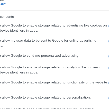
primo e fondamentale step
Out
he preferisci
 glossy super shiny!
esto del make up
consents
o allow Google to enable storage related to advertising like cookies on
per creare Juicy Lips
evice identifiers in apps.
o allow my user data to be sent to Google for online advertising
s.
to allow Google to send me personalized advertising.
lips 🎀💋👼🏻
#liptutorial
♬ Palace (Slowed +
o allow Google to enable storage related to analytics like cookies on
evice identifiers in apps.
bbra effetto sorbetto degli anni ’90. L’obiettivo? Rendere
nto. La tecnica delle
Juicy Lips
rientra, inoltre, a pieno
o allow Google to enable storage related to functionality of the website
ra destinate a regalare lips carnose e rimpolpate senza
 è importante realizzarle come si deve nonostante non siano
or
Alexa Litonjua
ha mostrato sul suo canale
Tik Tok
un
o allow Google to enable storage related to personalization.
uicy Lips perfette. Noi, però, vogliamo ugualmente
o allow Google to enable storage related to security, including