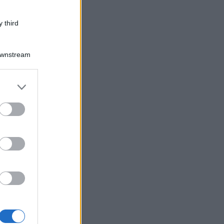
 third
Downstream
er and store
to grant or
ed purposes