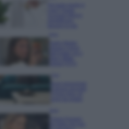
Hai tante piante in
casa? Questi
accessori IKEA ti
semplificano
davvero la vita
Moda
Hailey Bieber
sfoggia il trend
dell’estate con il
bikini effetto
velluto FOTO
Casa
Dove posizionare
il divano secondo
il Feng Shui: gli
errori da evitare
Moda
Chiara Ferragni,
più bella che mai: