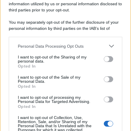
information utilized by us or personal information disclosed to
third parties prior to your opt-out.
You may separately opt-out of the further disclosure of your
personal information by third parties on the IAB’s list of
downstream participants.
Personal Data Processing Opt Outs
This information may also be disclosed by us to third parties
on the IAB’s List of Downstream Participants that may further
I want to opt-out of the Sharing of my
disclose it to other third parties.
personal data.
Opted In
Please note that this website/app uses one or more Google
services and may gather and store information including but
I want to opt-out of the Sale of my
Personal Data.
not limited to your visit or usage behaviour. You may click to
Opted In
grant or deny consent to Google and its third-party tags to
use your data for below specified purposes in below Google
I want to opt-out of processing my
consent section.
Personal Data for Targeted Advertising.
Opted In
I want to opt-out of Collection, Use,
Retention, Sale, and/or Sharing of my
Personal Data that Is Unrelated with the
Purposes for which it was collected.