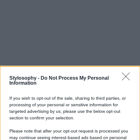
Stylosophy -
Do Not Process My Personal
Information
If you wish to opt-out of the sale, sharing to third parties, or
processing of your personal or sensitive information for
targeted advertising by us, please use the below opt-out
section to confirm your selection.
Please note that after your opt-out request is processed you
may continue seeing interest-based ads based on personal