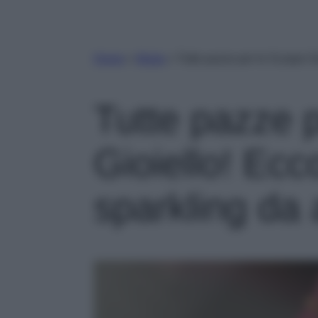
Home
»
Moda
»
Tutte pazze per le Scarpe Gi
Tutte pazze 
Gioiello! Ecc
sparkling da