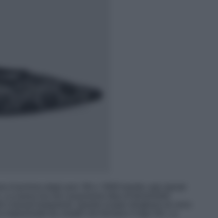
ni d’archivio degli anni ’90 e ‘2000 tramite capi ispirati
i. La nuova ma non nuovissima idea di femminilità
li e tessuti trasparenti. Queste scarpe slingback ne sono
ra impreziosite da cristalli che formano il logo GG. La