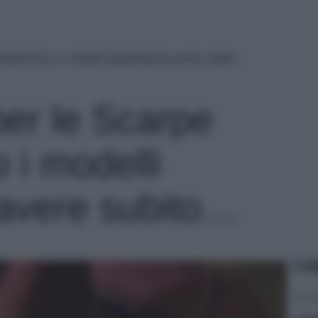
oiello! Ecco i modelli sparkling da avere subito…
per le Scarpe
o i modelli
 avere subito…
Le