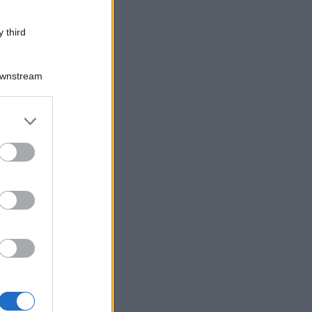
 third
Downstream
er and store
to grant or
ed purposes