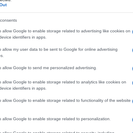
Out
rystal
consents
ss e topazio
um in PVC
o allow Google to enable storage related to advertising like cookies on
ione
evice identifiers in apps.
o allow my user data to be sent to Google for online advertising
Décolleté Nero
s.
to allow Google to send me personalized advertising.
o allow Google to enable storage related to analytics like cookies on
evice identifiers in apps.
o allow Google to enable storage related to functionality of the website
o allow Google to enable storage related to personalization.
o allow Google to enable storage related to security, including