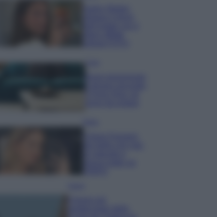
Hailey Bieber
sfoggia il trend
dell’estate con il
bikini effetto
velluto FOTO
Casa
Dove posizionare
il divano secondo
il Feng Shui: gli
errori da evitare
Moda
Chiara Ferragni,
più bella che mai:
al naturale e
senza make up
VIDEO
Viaggi
Il borgo più
spettacolare della