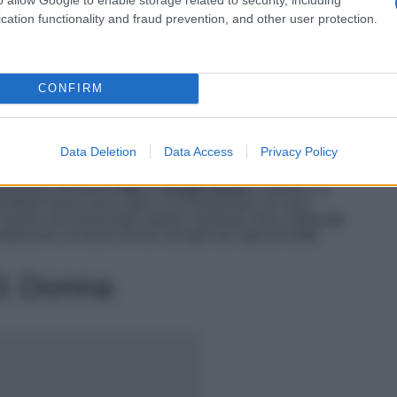
cation functionality and fraud prevention, and other user protection.
CONFIRM
Data Deletion
Data Access
Privacy Policy
natissime décolleté
SR1
di
Sergio Rossi
. A punta e in
olleté hanno tacco alto e si riconfermano un vero
n classico ed essenziale queste calzature sono sublimate
fonderanno un tocco di luce ad ogni tuo special outfit.
GG Donna