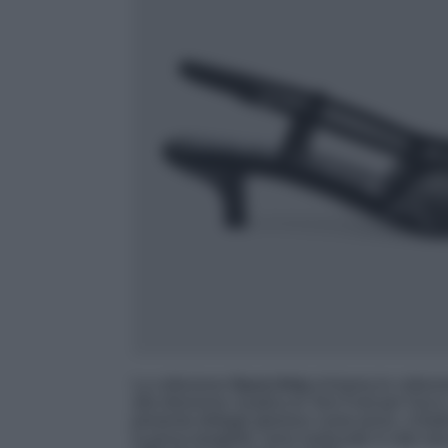
La collezione
Gucci Aria
richiama le collezio
alla direzione creativa di Tom Ford per Gucc
presenta dettagli glamour come pizzo, cristal
la prova tangibile: sono realizzate in rete ne