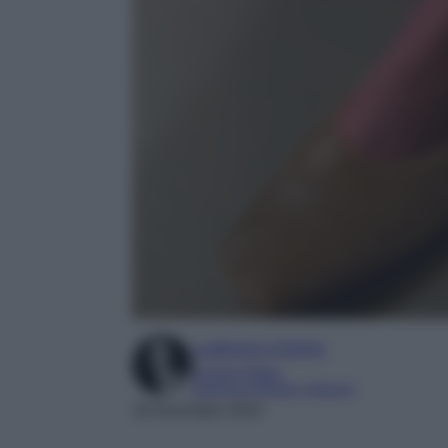
Ludovica Cimino
Content Editor
Esperta di Moda e Beauty
18 Dicembre 2023