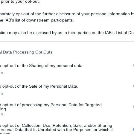
 prior to your opt-out.
rately opt-out of the further disclosure of your personal information by
he IAB’s list of downstream participants.
tion may also be disclosed by us to third parties on the IAB’s List of 
 that may further disclose it to other third parties.
 that this website/app uses one or more Google services and may gath
l Data Processing Opt Outs
including but not limited to your visit or usage behaviour. You may click 
 to Google and its third-party tags to use your data for below specifi
o opt-out of the Sharing of my personal data.
ogle consent section.
In
o opt-out of the Sale of my Personal Data.
ndossare in occasione delle feste, e non solo, sono
In
realizzate in maglie metalliche. Con aggiunte di dettagli in
 impossibile non passare inosservate con questi bijou ai
to opt-out of processing my Personal Data for Targeted
rovare sotto l’albero o come dettaglio sparkling per i look
ing.
arpe con dettagli preziosi, anche detto “gioiello”, è
In
lle feste. Sei curiosa di scoprire le 5 scarpe più glam e
 nostro articolo…
o opt-out of Collection, Use, Retention, Sale, and/or Sharing
ersonal Data that Is Unrelated with the Purposes for which it
lected.