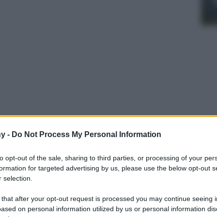
carpe da indossare in occasione delle feste, e
y -
Do Not Process My Personal Information
, cosparse di glitter o realizzate in maglie
 in raso, velluto o sfumature caledoscopische,
to opt-out of the sale, sharing to third parties, or processing of your per
te con questi bijou ai piedi. Adatte come
formation for targeted advertising by us, please use the below opt-out s
otto…
 selection.
 that after your opt-out request is processed you may continue seeing i
ased on personal information utilized by us or personal information dis