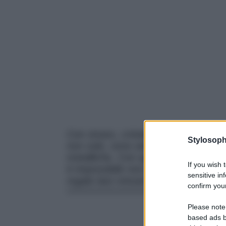
Con strass, cristalli e fiocchi: le s
Stylosoph
non solo, sono adornate come gioielli
metalliche. Con aggiunte di dettagli
If you wish 
è impossibile non passare inosserva
sensitive in
regalo last minute da far trovare s
confirm your
Please note
based ads b