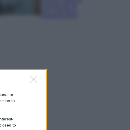
Costa dei Trabocchi
conquista tutti: tra
vicoli, panorami e
spiagge da sogno
sonal or
ection to
nterest-
closed to