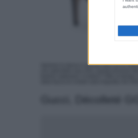
authenti
Apriamo le danza in grande stile con le raffi
uno splendido raso nero, queste preziose déc
fashion statement. Il motivo? Oltre al desig
dalla fascia di cristalli sulla linguetta che in
Gucci, Décolleté 