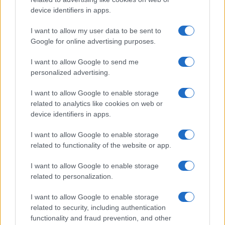
device identifiers in apps.
I want to allow my user data to be sent to
Google for online advertising purposes.
I want to allow Google to send me
personalized advertising.
I want to allow Google to enable storage
related to analytics like cookies on web or
device identifiers in apps.
I want to allow Google to enable storage
related to functionality of the website or app.
I want to allow Google to enable storage
related to personalization.
I want to allow Google to enable storage
related to security, including authentication
functionality and fraud prevention, and other