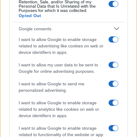
Retention, Sale, and/or Sharing of my
Viaggi
Personal Data that Is Unrelated with the
Purposes for which it was collected.
Il borgo più spettacolare della
Opted Out
Costa dei Trabocchi conquista
tutti: tra vicoli, panorami e spiagge
Google consents
da sogno
I want to allow Google to enable storage
related to advertising like cookies on web or
Moda
device identifiers in apps.
Samira Lui sfoggia il beach
look perfetto per l’estate:
I want to allow my user data to be sent to
scoprilo qui!
Google for online advertising purposes.
I want to allow Google to send me
Bellezza
personalized advertising.
I profumi marini più
I want to allow Google to enable storage
gettonati dell’Estate 2026,
freschi e leggeri
related to analytics like cookies on web or
device identifiers in apps.
I want to allow Google to enable storage
Casa
related to functionality of the website or app.