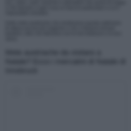
luci, colori, canti, musiche e atmosfere che sanno di magia
e che donano a ogni cosa un fascino particolare a cui è
impossibile resistere.
Delle mete austriache che renderanno queste settimane
di attesa ancora più magiche e che vi faranno tornare
bambini, oltre che deliziarvi con le loro bellezze e la loro
storia.
Mete austriache da visitare a
Natale? Ecco i mercatini di Natale di
Innsbruck