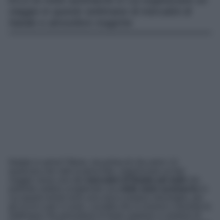
Ecco le mete austriache in cui organizzare un
viaggio in queste settimane di mercatini di
Natale e atmosfere magiche
Natale in arrivo? Bene, ma prima di che arrivi c’è
qualcosa che vale la pena fare, organizzare un bel
viaggio verso uno dei
mercatini di Natale più belli
che
potreste vedere scegliendo una
delle mete austriache
in
cui questi eventi sono una vera e propria meraviglia, per
gli occhi e per il cuore. Località che in inverno e durante le
settimane che precedono le feste natalizie si vestono di