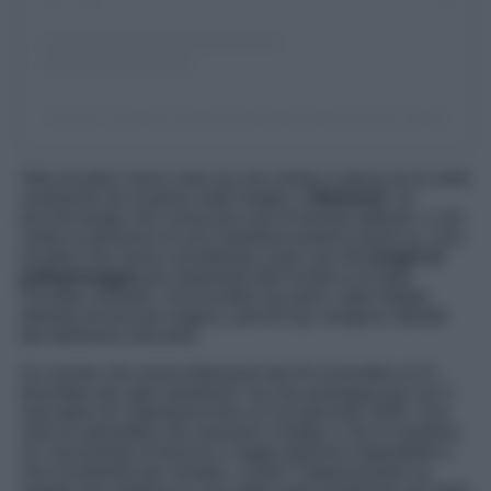
Un post condiviso da Mariazell Online (@mariazell_online)
Altra location meno nota ma che rientra a pieno tra le mete
austriache da scoprire sotto Natale, è
Mariazell
. Un
piccolo borgo che conta poco più di tremila abitanti, e che
vanta la presenza di una maestosa basilica barocca. Una
location che viene considerata come uno dei
luoghi di
pellegrinaggio
più importanti dell’Austria e di tutta
l’Europa centrale. Una località che però, sotto Natale,
diventa ancora più magica, perché qui vengono allestiti
dei bellissimi mercatini.
Un evento che anima Mariazell dal 20 novembre al 21
dicembre per ogni weekend, ma che prosegue poi con il
mercatino di Capodanno fino al 4 di gennaio 2026. Una
serie di atmosfere che animano il borgo e che lo rendono
un concentrato di fascino e magia davvero imperdibile e
che ricorderete per sempre. Come? Organizzando un