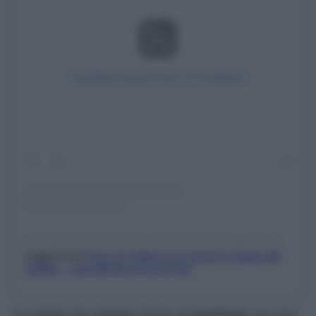
Visualizza questo post su Instagram
Un post condiviso da Innsbruck Tourismus (@innsbrucktourism)
Leggi anche
Ecco le mete in cui vivere la magia del
Natale… spendendo pochissimo!
Un viaggio che potrebbe iniziare da
Innsbruck
, una vera