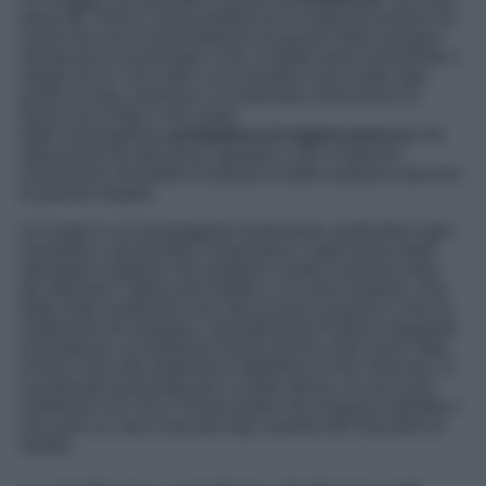
perla del Tirolo e senza dubbio tra le mete da inserire nel
vostro tour tra le tante bellezze di questo Stato europeo
dal fascino eccezionale e che a Natale dona veramente il
meglio di sé. Una città e una location unica sotto ogni
punto di vista, immersa e incastonata come fosse un
tesoro tra le Alpi e che vanta
delle meravigliose
architetture di origine barocca
che
affascinano fin dal primo sguardo e che vi faranno
innamorare all’istante di questa località austriaca davvero
di grande impatto.
Un luogo in cui passeggiare lentamente, godendosi ogni
momento e lasciandosi conquistare a ogni passo dalle
atmosfere natalizie che vengono create in questa meta,
per deliziare l’attesa del Natale a chi vorrà visitarla. Una
delle mete austriache che vale la pena scoprire e che ha
moltissimo da mostrare. Dal bellissimo Palazzo Imperiale
di Innsbruck, al Goldenes Dachl (anche noto come Tetto
d’Oro) e fino alla stupenda Cattedrale di San Giacomo. E
ovviamente passando per il centro storico, le sue case
medievali e le circa 70 bancarelle che vengono allestite e
che sono un vero must per ogni amante dei mercatini di
Natale.