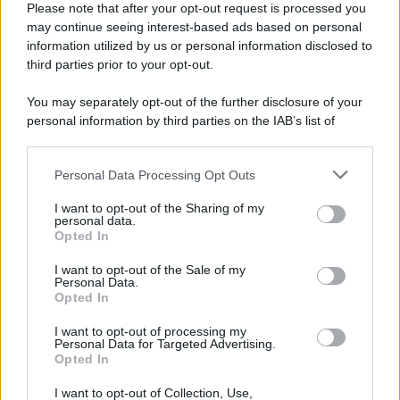
Please note that after your opt-out request is processed you
dell’anno. Un mix di
atmosfere davvero eccezionali
, di
may continue seeing interest-based ads based on personal
sapori tipici, di dolci tradizionali e di bellezze da scoprire,
per godersi a 360° questo luogo magico sotto ogni punto
information utilized by us or personal information disclosed to
di vista.
third parties prior to your opt-out.
You may separately opt-out of the further disclosure of your
personal information by third parties on the IAB’s list of
downstream participants.
Personal Data Processing Opt Outs
This information may also be disclosed by us to third parties
on the IAB’s List of Downstream Participants that may further
I want to opt-out of the Sharing of my
disclose it to other third parties.
personal data.
Opted In
Please note that this website/app uses one or more Google
services and may gather and store information including but
I want to opt-out of the Sale of my
Personal Data.
not limited to your visit or usage behaviour. You may click to
Opted In
grant or deny consent to Google and its third-party tags to
use your data for below specified purposes in below Google
I want to opt-out of processing my
consent section.
Personal Data for Targeted Advertising.
Leggi anche
Opted In
I want to opt-out of Collection, Use,