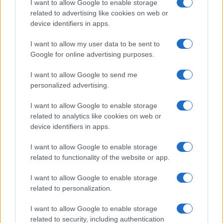
I want to allow Google to enable storage
related to advertising like cookies on web or
Moda
device identifiers in apps.
Samira Lui sfoggia il beach
look perfetto per l’estate:
I want to allow my user data to be sent to
scoprilo qui!
Google for online advertising purposes.
I want to allow Google to send me
Bellezza
personalized advertising.
I profumi marini più
I want to allow Google to enable storage
gettonati dell’Estate 2026,
freschi e leggeri
related to analytics like cookies on web or
device identifiers in apps.
I want to allow Google to enable storage
Casa
related to functionality of the website or app.
Lavanda in vaso sana e
rigogliosa: non commettere
I want to allow Google to enable storage
questi 3 errori
related to personalization.
I want to allow Google to enable storage
related to security, including authentication