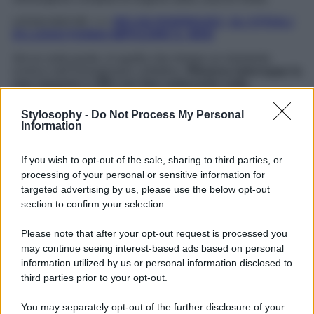
LEGGI ANCHE >>>
BELEN RODRIGUEZ, GLI STIVALI
DI LUSSO FANNO IMPAZZIRE IL WEB
Ad un certo punto, in quello che rimase un momento
iconico nell’immaginario collettivo,
Rihanna interruppe la
sua canzone e sfilò con fare seducente sulla
passerella
, oscurando completamente le modelle con la
sua innata sensualità e provocando una reazione di shock
Stylosophy -
Do Not Process My Personal
in Justin Bieber, ancora minorenne, presente nel
Information
backstage dello show. Ecco il
video
della sfilata della
cantante.
If you wish to opt-out of the sale, sharing to third parties, or
processing of your personal or sensitive information for
targeted advertising by us, please use the below opt-out
Rihanna walking better than the Victoria’s Secret
section to confirm your selection.
Angels in their own fashion show.
pic.twitter.com/fo6pwCahuK
Please note that after your opt-out request is processed you
— reaction encyclopedia (@gay_reactions)
May 30,
may continue seeing interest-based ads based on personal
2022
information utilized by us or personal information disclosed to
third parties prior to your opt-out.
You may separately opt-out of the further disclosure of your