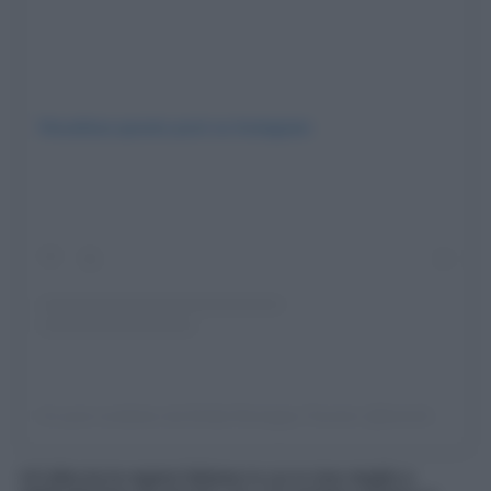
Visualizza questo post su Instagram
Un post condiviso da Emilia Romagna Tourism (@inemiliaromagna)
Un’altra tra le regioni Italiane in cui si vive meglio e