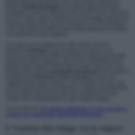
gettonatissima da giovani, poi, è la sempre energica e
positiva
Emilia Romagna
. Una delle regioni più belle,
variegate e ricche di attrazioni del nostro Paese. Una terra
ricca di cultura, storia, tradizioni e di paesaggi naturali che
lasciano senza fiato, dal suo entroterra, ai colli bolognesi
e fino alle tante località di mare frequentatissime in estate
ma stupende in ogni stagione.
Un luogo in cui scegliere tra città uniche come la
bellissima
Bologna
, ricca di storia e di vita o in cui
lasciarsi conquistare dalle atmosfere magiche dei borghi
sparsi per tutta la regione, per vivere in modalità slow e
godersi ogni singolo istante della vostra nuova vita. Una
destinazione scelta
soprattutto dai giovani
che vedono il
località come
Ravenna, Forlì o Ferrara
le mete che
maggiormente assecondano i loro desideri ma che, una
volta scoperta nella sua interezza, si adatta perfettamente
ad accogliere persone di ogni età, desiderose di una
cambio vita e di godersela in ogni singolo istante.
LEGGI ANCHE:
Un giorno a Bologna: 6 cose da fare e
vedere nel capoluogo dell’Emilia Romagna
Il Trentino Alto Adige, tra le regioni