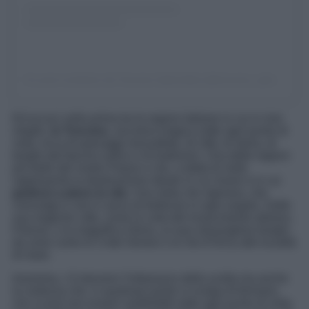
Un post condiviso da Toscana Splendida (@toscana_splendida)
Ed eccoci nella prima tra le regioni italiane in cui si vive
meglio,
la Toscana
, una terra magica sotto ogni punto di
vista, ricca di paesaggi mozzafiato, di città, di storia, di
borghi dal fascino antico e di tradizioni. Una delle regioni
più belle del nostro Paese e che, a detta di molti,
rappresenta la destinazione ideale in cui vivere e in cui
godersi a pieno la vita
. Una meta che rigenera, che
coinvolge e che è carica di bellezze in ogni angolo. Dalle
sua magiche città, come la culla del rinascimento italiano,
Firenze, o la magnifica Siena, ai suoi meravigliosi borghi,
da zone come le Crete Senesi o la Val d’Orcia alle località
di mare.
Insomma, c’è davvero l’imbarazzo della scelta ma anche
la certezza che, in qualsiasi posto si scelga di fermarsi,
non si può non essere soddisfatti sotto ogni punto di vista.