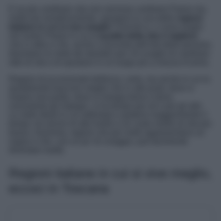
E se per cambiare vita non servisse cambiare Paese ma,
molto più semplicemente, spostarsi in una delle
regioni
italiane in cui si vive meglio
? Perché si, ci sono luoghi
nel nostro Paese in cui la
qualità della vita è migliore
che in altre e che, anche a seconda dell’età delle persone,
diventano le mete dei desideri per chi sceglie di cambiare
stile di vita e di spostarsi in un luogo più a misura d’uomo.
Regioni di eccezionale bellezza, certo, ma anche in cui la
quotidianità trascorre meglio che in altri posti, dove si
respira aria pulita, dove si mangia bene e dove,
nonostante gli impegni, si ha tempo per sé e per gli altri.
Le mete ideali in cui rallentare e godersi maggiormente il
tempo, tra servizi di alto livello e un costo medio di vita più
basso. Insomma, regioni che per molti rappresentano un
sogno e che, con un po’ di coraggio, può facilmente
diventare realtà.
Regioni italiane in cui si vive meglio,
eccoci in Toscana