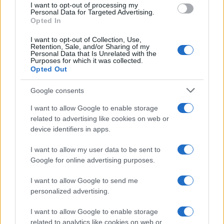
I want to opt-out of processing my
consent section.
Personal Data for Targeted Advertising.
Leggi anche
Opted In
I want to opt-out of Collection, Use,
Retention, Sale, and/or Sharing of my
Personal Data that Is Unrelated with the
Casa
Purposes for which it was collected.
Opted Out
Lavanda in vaso sana e
rigogliosa: non commettere
questi 3 errori
Google consents
I want to allow Google to enable storage
related to advertising like cookies on web or
Moda
device identifiers in apps.
Emma segue il trend di
stagione: bikini con stampa
I want to allow my user data to be sent to
animalier ma con un tocco più
glamour!
Google for online advertising purposes.
I want to allow Google to send me
Viaggi
personalized advertising.
Montagna ad agosto: 4
I want to allow Google to enable storage
località da non perdere per
una vacanza al fresco
related to analytics like cookies on web or