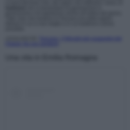
La terra del buon vino, dei sapori che inebriano i sensi, di
tradizioni
che si tramandano di generazione in
generazione e di esperienze uniche all’ordine del giorno.
Tutte cose che rendono la Toscana una delle regioni
Italiane in cui si vive meglio e in cui trasferirsi il prima
possibile.
LEGGI ANCHE:
Toscana, i 5 Borghi più suggestivi del
Chianti. Da non perdere!
Una vita in Emilia Romagna