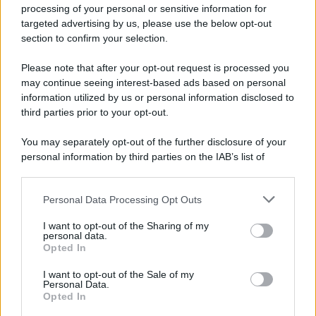
Ma anche di borghi sospesi nel tempo e pronti ad
processing of your personal or sensitive information for
accogliervi e farvi entrare in un mood di vita totalmente
targeted advertising by us, please use the below opt-out
nuovo. Una regione magiche, in cui la natura la fa da
section to confirm your selection.
padrona, tra laghi mozzafiato, valli incantate, montagne
che regalano scenari e paesaggi da capogiro e tutto il
Please note that after your opt-out request is processed you
fascino insito in questa regione eccezionale e che
may continue seeing interest-based ads based on personal
rendono il Trentino tra le mete più gettonate per le
vacanze e tra le regioni italiane in cui si vive meglio e in
information utilized by us or personal information disclosed to
cui trascorrere la propria quotidianità.
third parties prior to your opt-out.
You may separately opt-out of the further disclosure of your
personal information by third parties on the IAB’s list of
downstream participants.
Personal Data Processing Opt Outs
This information may also be disclosed by us to third parties
on the IAB’s List of Downstream Participants that may further
I want to opt-out of the Sharing of my
disclose it to other third parties.
personal data.
Opted In
Please note that this website/app uses one or more Google
services and may gather and store information including but
I want to opt-out of the Sale of my
Personal Data.
not limited to your visit or usage behaviour. You may click to
Opted In
grant or deny consent to Google and its third-party tags to
use your data for below specified purposes in below Google