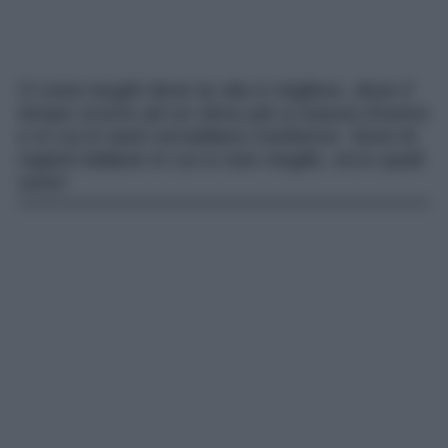
Ci sono luoghi dove la vita è migliore, dove il
tempo scorre ad un ritmo più a misura d’uomo
e in cui in tanti vorrebbero trasferirsi. Sono le
regioni italiane in cui si vive meglio, ecco quali
sono!