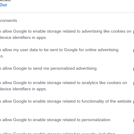
tutte le novità
Out
fetto shiny
ensionale
tto bagnato
consents
e, come portarle
 esalta la bellezza
o allow Google to enable storage related to advertising like cookies on
alleato numero 1 per effetti supergrafici
evice identifiers in apps.
uminare: il viso in primo piano
o allow my user data to be sent to Google for online advertising
s.
cchi e labbra 2023, tutte
to allow Google to send me personalized advertising.
o allow Google to enable storage related to analytics like cookies on
evice identifiers in apps.
make up naturali e glowy: facciamo un giro tra le 8
cchi e labbra. Eyeliner bold stile smokey eyes o grafiche
o allow Google to enable storage related to functionality of the website
 accesi o intensi o ingrandite dall’overlining, blush e
ato, forma del viso e luminosità, passando per nuance nude
are!
o allow Google to enable storage related to personalization.
 per un effetto shiny
o allow Google to enable storage related to security, including