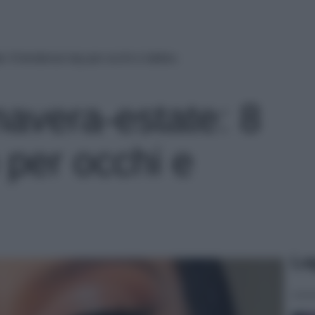
: 8 tendenze top per occhi e labbra
avera-estate: 8
 per occhi e
Le