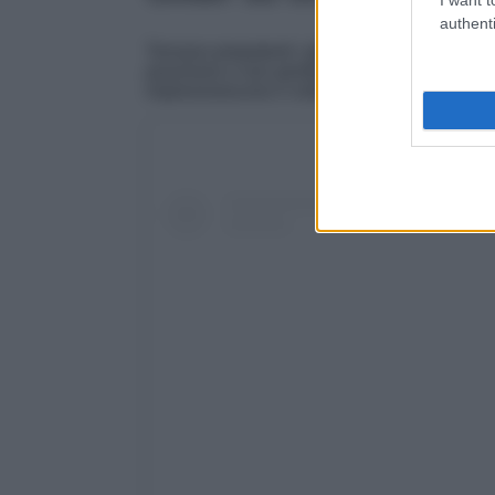
authenti
Tornano prepotenti i glitter sugli occhi (ric
posizione e non perderli per strada!), ma anche
impreziosiscono il volto e danno un tocco di 