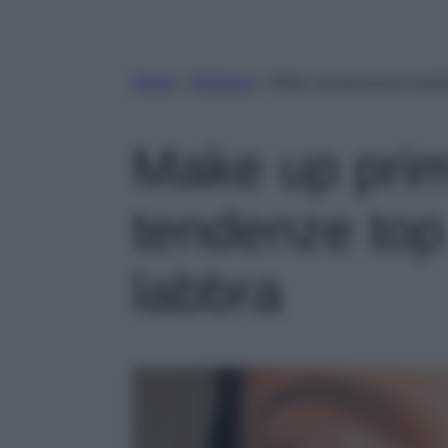
Home
»
Bellezza
»
Make up primavera-estate
Make up prim
tendenze top
labbra