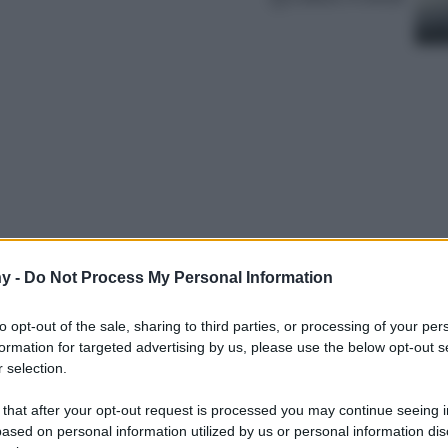
y -
Do Not Process My Personal Information
 trucco che dalle passerelle hanno contagiato
ndo. Overlining, eyeliner, glossy o naturali e
to opt-out of the sale, sharing to third parties, or processing of your per
ke up fresco e originale assolutamente da
formation for targeted advertising by us, please use the below opt-out s
 selection.
 that after your opt-out request is processed you may continue seeing i
ased on personal information utilized by us or personal information dis