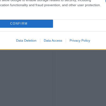
cation functionality and fraud prevention, and other user protection.
orda sempre di usare un buon primer adatto a mantenerli in
 sulle labbra. Piccoli o più grandi, i glitter
originalità. Per serate davvero glam!
CONFIRM
Data Deletion
Data Access
Privacy Policy