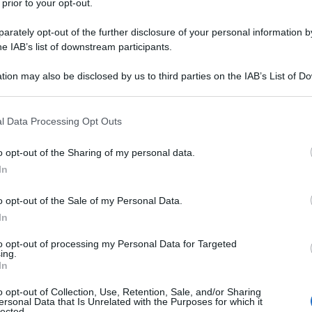
 prior to your opt-out.
rately opt-out of the further disclosure of your personal information by
he IAB’s list of downstream participants.
tion may also be disclosed by us to third parties on the IAB’s List of 
 that may further disclose it to other third parties.
 that this website/app uses one or more Google services and may gath
l Data Processing Opt Outs
including but not limited to your visit or usage behaviour. You may click 
 to Google and its third-party tags to use your data for below specifi
o opt-out of the Sharing of my personal data.
ogle consent section.
In
o opt-out of the Sale of my Personal Data.
In
ate le tendenze 2023 per la primavera estate non solo per
 Milano a Parigi a New York e Londra abbiamo visto
to opt-out of processing my Personal Data for Targeted
i make up artist e le case cosmetiche hanno riproposto.
ing.
te con Etro) e effetti glitter e metal, ma anche glossy su
In
llo a “doppia coda” sull’interno dell’occhio proposto da
o opt-out of Collection, Use, Retention, Sale, and/or Sharing
ersonal Data that Is Unrelated with the Purposes for which it
lected.