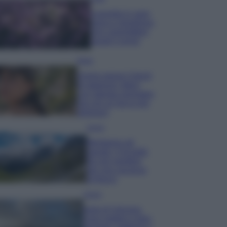
Lavanda in vaso
sana e rigogliosa:
non commettere
questi 3 errori
Moda
Emma segue il trend
di stagione: bikini
con stampa animalier
ma con un tocco più
glamour!
Viaggi
Montagna ad
agosto: 4 località
da non perdere
per una vacanza
al fresco
Viaggi
Isola di Vulcano,
cosa vedere e fare: