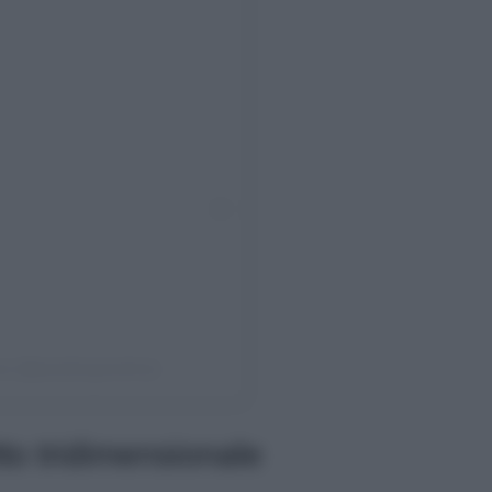
mas (@partyforgrandma)
tto tridimensionale