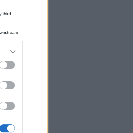
 third
Downstream
er and store
to grant or
ed purposes