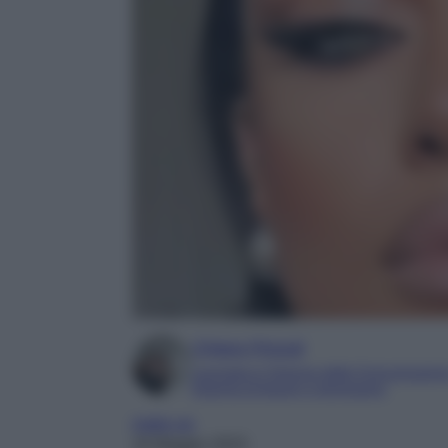
Chiara Pinzuti
Laureata in Scienze della Comunicazion
Esperta di beauty e benessere
make-up
16 Maggio 2023