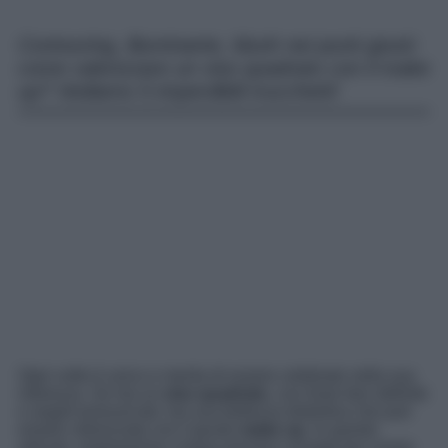
Contouring, illuminante, blush nei punti giusti:
come valorizzare un viso quadrato con il make
up? Vediamo 5 imperdibili trucchetti!
Ogni volto è unico e merita di essere celebrato nella sua
interezza. Se hai un
viso quadrato
, con linee ben definite
e angoli pronunciati, hai una bellezza distintiva che può
essere valorizzata con il giusto
make up
. In questo
articolo, esploreremo cinque preziosi consigli per creare