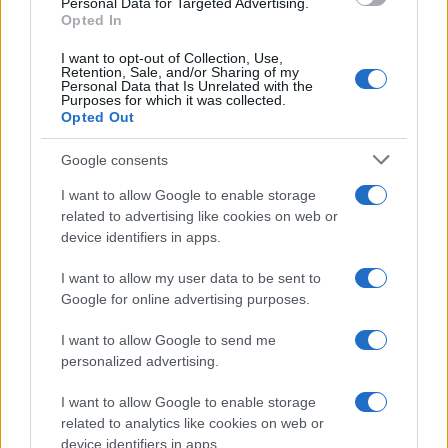
Personal Data for Targeted Advertising.
Leggi anche
Opted In
I want to opt-out of Collection, Use,
Retention, Sale, and/or Sharing of my
Personal Data that Is Unrelated with the
Moda
Purposes for which it was collected.
Opted Out
Samira Lui sfoggia il beach
look perfetto per l’estate:
scoprilo qui!
Google consents
I want to allow Google to enable storage
related to advertising like cookies on web or
Bellezza
device identifiers in apps.
I profumi marini più
gettonati dell’Estate 2026,
I want to allow my user data to be sent to
freschi e leggeri
Google for online advertising purposes.
I want to allow Google to send me
Casa
personalized advertising.
Lavanda in vaso sana e
I want to allow Google to enable storage
rigogliosa: non commettere
questi 3 errori
related to analytics like cookies on web or
device identifiers in apps.