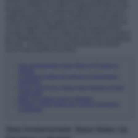
un trucco perfetto che esalti le caratteristiche del tuo viso.
Preparati a scoprire i segreti per ottenere un look che si
adatti alla forma del tuo viso. Celebrare le linee nette e i
contorni distinti e ben definiti del tuo viso è la chiave per
un look magnifico. Mettendo in pratica questi preziosi
consigli, potrai creare un make-up che evidenzi e risalti le
tue caratteristiche uniche in modo armonioso ed elegante.
Ricorda…la bellezza sta nella diversità e nel sentirsi
sicuri in ogni aspetto di se stessi.
Step fondamentale: Base Make Up Flawless e
Idratata
Contouring Sottile per Definire e Ammorbidire i
lineamenti
Focus sugli Occhi: Sopracciglia Definite e Angoli
Arrotondati
Make Up Labbra: Dolce e Morbido
Illumina i Punti Chiave per Creare Profondità e
Luminosità
Step fondamentale: Base Make Up