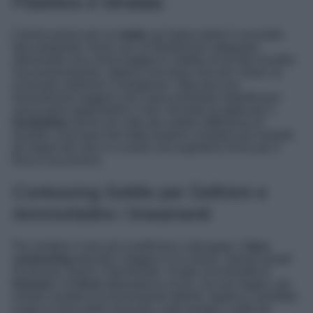
Flawless e Idratata
Il primo passo per un
make
up impeccabile è una pelle
ben preparata. Inizia con un’idratazione adeguata
utilizzando una crema leggera e adatta al tuo tipo di pelle.
Successivamente, applica una base viso per creare un
incarnato uniforme e omogeneo. Opta per una
formulazione leggera che copra eventuali imperfezioni
senza però appesantire il viso. Ricorda di applicare il
fondotinta
anche sul collo per evitare differenze di
tonalità. Una base ben fatta aiuterà a rendere più morbidi
gli angoli del viso e a creare una superficie liscia per il
trucco successivo.
Contouring Sottile per Definire e
Ammorbidire i lineamenti
Per rendere il viso più ovaliforme e allungato, il
face
contouring
delicato e leggero è la chiave. Quindi armati
di bronzer, blush e illuminante. Scegli una tonalità di
bronzer
o di
terra
abbastanza scura, ma non troppo, per
evitare risultati eccessivamente definiti. Applica il prodotto
lungo la linea della mascella, sulle tempie e sotto gli