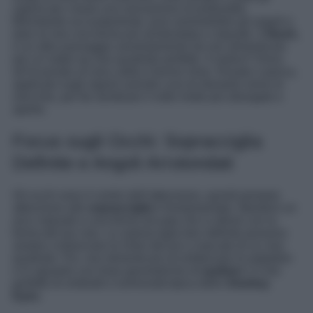
zigomi per creare una sensazione di profondità.
Blendando accuratamente, puoi ammorbidire gli angoli e
dare al viso una forma più arrotondata e naturale. Il
blush,
è un altro passaggio assolutamente da non dimenticare
per un make-up viso quadrato perfetto. Il motivo? Dona
all’incarnato un’aria calda e bonne mine. Rosato o pesca,
applicalo sugli zigomi avendo cura di sfumarlo verso le
orecchie, per far sembrare il volto molto più allungato e
aperto.
Focus sugli Occhi: Sopracciglia
Definite e Angoli Arrotondati
Gli occhi sono il centro dell’attenzione, quindi prestare
attenzione alle
sopracciglia
è fondamentale. Mantieni un
arco naturale e una forma arcuata che si allinei con la
forma del tuo viso. Le sopracciglia ben definite possono
aiutare a bilanciare le linee decise e marcate di un viso
quadrato. Poi, non dimenticare di enfatizzare le palpebre
e lo sguardo con linee geometriche di
eyeliner
o il mix
perfetto di ombretti e luminosità tipica dello
Smokey
Eyes
.