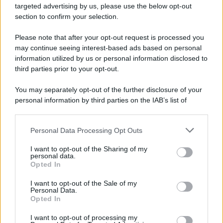
l’angolo interno degli occhi. Questo ti aiuterà non solo ad
targeted advertising by us, please use the below opt-out
aggiungere luminosità al tuo viso, ma anche a creare un
section to confirm your selection.
contrasto che aiuti a definire meglio le tue caratteristiche.
Assicurati di sfumare bene l’illuminante per ottenere un
Please note that after your opt-out request is processed you
aspetto naturale e raggiante.
may continue seeing interest-based ads based on personal
LEGGI ANCHE:
Il Make Up giusto se hai gli Occhi
information utilized by us or personal information disclosed to
Piccoli: 6 tips per uno sguardo che cattura
third parties prior to your opt-out.
You may separately opt-out of the further disclosure of your
personal information by third parties on the IAB’s list of
downstream participants.
Personal Data Processing Opt Outs
This information may also be disclosed by us to third parties
on the IAB’s List of Downstream Participants that may further
I want to opt-out of the Sharing of my
disclose it to other third parties.
personal data.
Opted In
Please note that this website/app uses one or more Google
services and may gather and store information including but
I want to opt-out of the Sale of my
Personal Data.
not limited to your visit or usage behaviour. You may click to
Opted In
grant or deny consent to Google and its third-party tags to
use your data for below specified purposes in below Google
I want to opt-out of processing my
consent section.