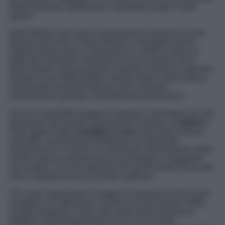
infatti panorami spettacolari, soprattutto lungo il mare
aperto.
Nelle Baleari sono già in preparazione numerosi eventi
dedicati all’eclissi. A Ibiza diverse compagnie stanno
organizzando party in catamarano e uscite in barca al
largo per osservare il fenomeno senza ostacoli visivi.
Alcuni beach club prevedono sessioni musicali e aperitivi
durante le fasi della totalità, mentre hotel e resort stanno
proponendo pacchetti speciali che includono
osservazione guidata e pernottamenti panoramici.
Anche il nord della Spagna si prepara a diventare uno dei
grandi poli del turismo astronomico europeo. In
Galizia
e
nelle regioni della
Castiglia e León
sono attesi festival
scientifici, osservazioni pubbliche con telescopi
professionali e incontri con astronomi internazionali. Molti
eventi saranno pensati anche per famiglie e viaggiatori
non esperti, con aree dedicate all’osservazione sicura del
Sole e distribuzione di occhiali certificati.
Chi vuole organizzare il viaggio in autonomia dovrà però
scegliere con attenzione il punto di osservazione. Nelle
località spagnole il Sole sarà molto basso durante la
totalità e sarà fondamentale avere un orizzonte