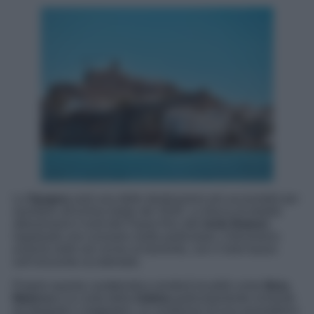
La
Spagna
sarà una delle destinazioni più accessibili per
assistere all’eclissi totale del 2026. La fascia di totalità
attraverserà il nord del Paese fino alle
Isole Baleari
,
regalando uno scenario molto particolare: il fenomeno
avverrà nelle ore vicine al tramonto, con il Sole basso
sull’orizzonte occidentale.
Proprio questa caratteristica renderà località come
Ibiza
,
Maiorca
e la costa della
Galizia
particolarmente richieste
da fotografi e viaggiatori. Le condizioni di luce promettono