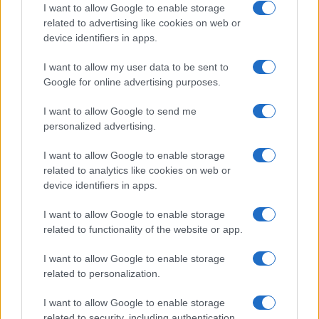
I want to allow Google to enable storage
related to advertising like cookies on web or
Moda
device identifiers in apps.
Chiara Ferragni, più bella
che mai: al naturale e senza
I want to allow my user data to be sent to
make up VIDEO
Google for online advertising purposes.
I want to allow Google to send me
Viaggi
personalized advertising.
Il borgo più spettacolare della
Costa dei Trabocchi conquista
I want to allow Google to enable storage
tutti: tra vicoli, panorami e spiagge
related to analytics like cookies on web or
da sogno
device identifiers in apps.
I want to allow Google to enable storage
Moda
related to functionality of the website or app.
Samira Lui sfoggia il beach
look perfetto per l’estate:
I want to allow Google to enable storage
scoprilo qui!
related to personalization.
I want to allow Google to enable storage
related to security, including authentication