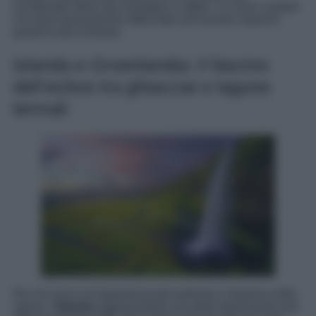
occidentale libero da montagne o edifici. Le zone costiere
e le aree panoramiche affacciate sull’oceano saranno
quindi le più richieste.
Islanda e Groenlandia: il fascino
dell’eclissi tra ghiacciai e lagune
termali
Per chi cerca un’esperienza più estrema e immersa nella
natura, l’
Islanda
rappresenterà una delle destinazioni più