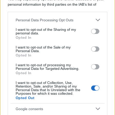
personal information by third parties on the IAB’s list of
downstream participants.
Personal Data Processing Opt Outs
This information may also be disclosed by us to third parties
on the IAB’s List of Downstream Participants that may further
I want to opt-out of the Sharing of my
disclose it to other third parties.
personal data.
Opted In
Please note that this website/app uses one or more Google
services and may gather and store information including but
I want to opt-out of the Sale of my
Personal Data.
not limited to your visit or usage behaviour. You may click to
Opted In
grant or deny consent to Google and its third-party tags to
use your data for below specified purposes in below Google
I want to opt-out of processing my
consent section.
Personal Data for Targeted Advertising.
Leggi anche
Opted In
I want to opt-out of Collection, Use,
Retention, Sale, and/or Sharing of my
Personal Data that Is Unrelated with the
Casa
Purposes for which it was collected.
Opted Out
Dove posizionare il divano
secondo il Feng Shui: gli
errori da evitare
Google consents