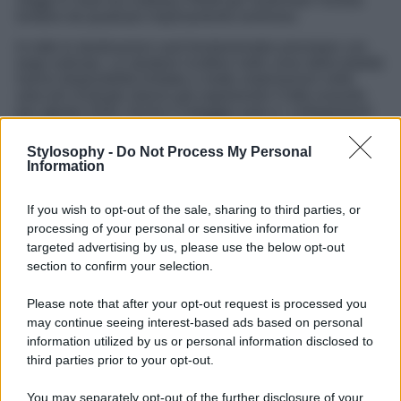
viaggi in nave tra iceberg e fiordi per osservare l’eclissi
lontano da qualsiasi inquinamento luminoso.
In tutte le destinazioni sarà fondamentale prenotare con
largo anticipo. Le strutture ricettive nelle zone della totalità
hanno disponibilità limitate e molte sistemazioni nelle
aree più richieste stanno già registrando il tutto esaurito
per agosto 2026. Anche il noleggio auto e i collegamenti
interni potrebbero diventare difficili da trovare nei mesi
immediatamente precedenti all’evento.
Stylosophy -
Do Not Process My Personal
Information
If you wish to opt-out of the sale, sharing to third parties, or
processing of your personal or sensitive information for
targeted advertising by us, please use the below opt-out
section to confirm your selection.
Please note that after your opt-out request is processed you
may continue seeing interest-based ads based on personal
information utilized by us or personal information disclosed to
third parties prior to your opt-out.
You may separately opt-out of the further disclosure of your