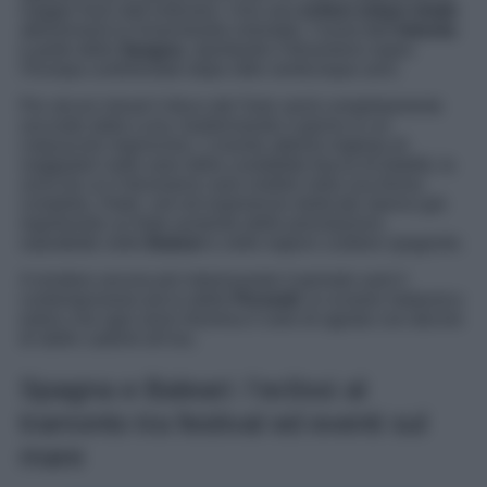
viaggio fuori dall’ordinario. Una rara
eclissi solare totale
attraverserà la Groenlandia orientale, l’ovest dell’
Islanda
e parte della
Spagna
, riportando il fenomeno sopra
l’Europa continentale dopo oltre venticinque anni.
Per alcuni minuti il disco del Sole verrà completamente
oscurato dalla Luna, trasformando il giorno in un
crepuscolo improvviso. L’evento attirerà migliaia di
viaggiatori nelle aree della cosiddetta fascia di totalità, la
zona da cui il fenomeno sarà visibile nella sua forma
completa. Hotel, voli ed esperienze dedicate stanno già
registrando un forte aumento delle prenotazioni,
soprattutto nelle
Baleari
e nelle regioni costiere spagnole.
A rendere ancora più interessante il periodo sarà il
contemporaneo picco delle
Perseidi
, lo sciame meteorico
estivo che ogni anno illumina il cielo di agosto con decine
di stelle cadenti all’ora.
Spagna e Baleari: l’eclissi al
tramonto tra festival ed eventi sul
mare