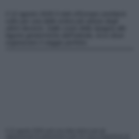
Il 12 agosto 2026 il cielo d’Europa cambierà
volto per una delle eclissi più attese degli
ultimi decenni. Dalle coste della Spagna alle
lagune geotermiche dell’Islanda, ecco dove
organizzare il viaggio perfetto.
Il 12 agosto 2026 sarà una data storica per gli
appassionati di astronomia e per chi cerca esperienze di