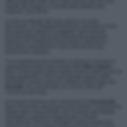
affascinanti del 2026. Qui il Sole sarà più alto nel cielo
rispetto alla Spagna e la durata della totalità potrà
superare i due minuti.
Le aree occidentali dell’isola saranno al centro
dell’evento, con Reykjavik destinata a diventare la base
principale per migliaia di viaggiatori internazionali.
Diverse strutture stanno già preparando programmi
dedicati che combinano osservazione astronomica,
escursioni naturalistiche e relax nelle famose spa
geotermiche islandesi.
Tra le esperienze più richieste ci saranno le sessioni di
osservazione nelle acque termali della
Blue Lagoon
,
dove l’eclissi potrà essere seguita immersi nelle piscine di
acqua geotermica. Alcuni tour operator stanno inoltre
lavorando a eventi musicali e festival notturni legati alle
Perseidi
, con concerti open air e dj set nelle aree
vulcaniche dell’isola.
Ancora più esclusiva sarà l’esperienza in
Groenlandia
,
dove il fenomeno attraverserà zone remote e scarsamente
abitate della costa orientale. Qui il turismo sarà limitato
soprattutto a spedizioni organizzate e crociere
specializzate. Diverse compagnie stanno pianificando