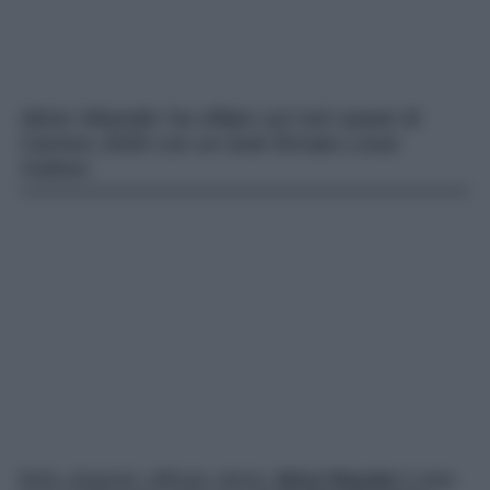
Alicia Vikander ha sfilato sul red carpet di
Cannes 2026 con un look firmato Louis
Vuitton.
Bella, elegante, raffinata, eterea.
Alicia Vikander
è stata