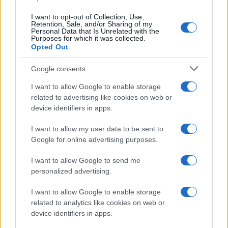
I want to opt-out of Collection, Use,
Retention, Sale, and/or Sharing of my
Personal Data that Is Unrelated with the
Casa
Purposes for which it was collected.
Opted Out
Lavanda in vaso sana e
rigogliosa: non commettere
questi 3 errori
Google consents
I want to allow Google to enable storage
related to advertising like cookies on web or
Moda
device identifiers in apps.
Emma segue il trend di
stagione: bikini con stampa
I want to allow my user data to be sent to
animalier ma con un tocco più
glamour!
Google for online advertising purposes.
I want to allow Google to send me
Viaggi
personalized advertising.
Montagna ad agosto: 4
I want to allow Google to enable storage
località da non perdere per
una vacanza al fresco
related to analytics like cookies on web or
device identifiers in apps.