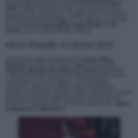
tra le protagoniste indiscusse del
Festival di Cannes
2026
. L’attrice ha sfilato sul red carpet francese nella
giornata di ieri, domenica 17 maggio 2026, in occasione
della première del film
Hope
. Per la speciale occasione,
ha indossato
un meraviglioso abito firmato Louis
Vuitton
: qui di seguito per tutti i dettagli.
Alicia Vikander a Cannes 2026
In occasione della première del film
Hope
,
Alicia
Vikander
ha sfilato sul magico tappeto rosso della
79esima edizione del
Festival di Cannes
catturando
l’attenzione di tutti e lasciando tutti senza parole con la
sua bellezza e la sua eleganza. Per la speciale
occasione, l’attrice si è affidata allo stile raffinato e
all’estro senza tempo di Louis Vuitton optando per un look
diverso da quelli che abbiamo visto in questi giorni di
Festival e confermandosi, anche per questa volta,
regina
di eleganza e raffinatezza
.