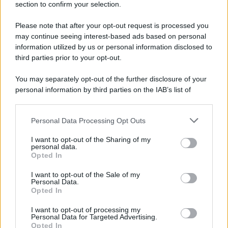
l’attrice fa. Grazie a questa particolarità, l’abito risulta sì
section to confirm your selection.
elegante, etereo, sofisticato, dal taglio sobrio e minimale,
ma al tempo stesso molto glamour e contemporaneo. Non
Please note that after your opt-out request is processed you
è semplicemente divina?
may continue seeing interest-based ads based on personal
Leggi anche
Demi Moore lascia tutti senza fiato a Cannes
information utilized by us or personal information disclosed to
2026 con il Look firmato Gucci
third parties prior to your opt-out.
You may separately opt-out of the further disclosure of your
personal information by third parties on the IAB’s list of
downstream participants.
Personal Data Processing Opt Outs
This information may also be disclosed by us to third parties
on the IAB’s List of Downstream Participants that may further
I want to opt-out of the Sharing of my
disclose it to other third parties.
personal data.
Opted In
Please note that this website/app uses one or more Google
services and may gather and store information including but
I want to opt-out of the Sale of my
Personal Data.
not limited to your visit or usage behaviour. You may click to
Opted In
grant or deny consent to Google and its third-party tags to
use your data for below specified purposes in below Google
I want to opt-out of processing my
consent section.
Personal Data for Targeted Advertising.
Leggi anche
Opted In