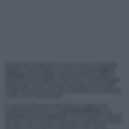
Un post condiviso da Etretat_pictures (@etretat_pictures)
Altra location spettacolare e da cui lasciarsi conquistare
durante il vostro viaggio in Francia, sono
le scogliere
di Étretat
, uno dei luoghi naturali più belli e suggestivi
della Normandia. Étretat, è nato come un quieto villaggio
di pescatori, ma con il tempo è diventato una rinomata
località balneare nonché meta amatissima da personaggi
celebri come il pittore Monet.
E questo proprio grazie alle bianche scogliere che
caratterizzano la zona e la
costa dell’Alabastro
. Un
paesaggio davvero suggestivo, che spicca per il contrasto
dei suoi colori, dal bianco della roccia, all’azzurro intenso
del mare e fino al verde circostante. E che, tra una