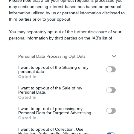
Please note that after your opt-out request is processed you
Una tappa che vale la pena di programmare e che saprà
may continue seeing interest-based ads based on personal
come stupirvi facendovi vivere dei momenti e delle
emozioni uniche, immersi in ambientazioni da sogno e
information utilized by us or personal information disclosed to
pronte per ispirare anche voi.
third parties prior to your opt-out.
You may separately opt-out of the further disclosure of your
personal information by third parties on the IAB’s list of
downstream participants.
Personal Data Processing Opt Outs
This information may also be disclosed by us to third parties
on the IAB’s List of Downstream Participants that may further
I want to opt-out of the Sharing of my
disclose it to other third parties.
personal data.
Opted In
Please note that this website/app uses one or more Google
services and may gather and store information including but
I want to opt-out of the Sale of my
Personal Data.
not limited to your visit or usage behaviour. You may click to
Opted In
grant or deny consent to Google and its third-party tags to
use your data for below specified purposes in below Google
I want to opt-out of processing my
consent section.
Personal Data for Targeted Advertising.
Leggi anche
Opted In
I want to opt-out of Collection, Use,
Retention, Sale, and/or Sharing of my