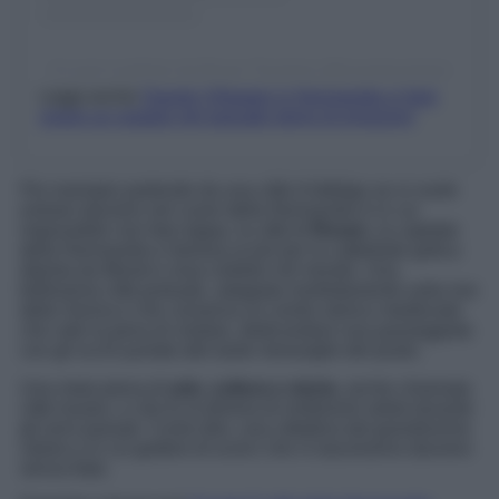
Un post condiviso da Rouen Tourisme (@rouentourisme)
Leggi anche
Questo Villaggio in Normandia vi farà
vivere un viaggio nel passato pieno di emozioni
Per esempio partendo da una città d’obbligo se si vuole
entrare davvero nel cuore della Normandia è in cui
impossibile non fare tappa, la città di
Rouen
, la capitale
della Normandia e famosa ai più per la cattedrale gotica
dipinta da Monet e resa celebre nel mondo. Una
bellissima città portuale, adagiata morbidamente sulla rive
della Senna e che conserva un centro storico medievale
che vale la pena di visitare, dedicandosi una passeggiata
con gli occhi puntati alle tante meraviglie del posto.
Una meta piena di
arte, cultura e storia
, anche chiamata
città museo, e che fu la dimora di moltissimi artisti durante
gli anni passati. Come dire, una cittadina dal grandissimo
valore e in cui godere di scorci che vi lasceranno davvero
senza fiato.