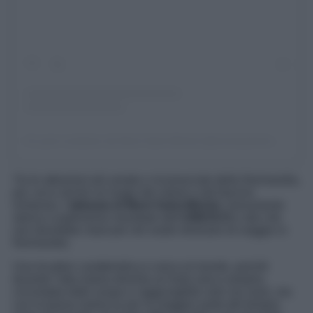
Un post condiviso da Mont Saint-Michel (@montsaintmichel.off)
Tra le attrazioni più amate e riconosciute della Normandia,
poi, ecco anche un luogo dal valore e dal fascino
immenso, l’
abbazia di Mont Saint-Michel
, monumento
storico e patrimonio mondiale dell’
UNESCO
e sito che
non dovrebbe mancare nel vostro itinerario di viaggio in
Normandia.
Una location caratteristica e unica al mondo, poiché
durante l’alta marea diventa un’isola vera e propria,
circondata dalle acque e raggiungibile solo via nave, ma
con la bassa marea (e per la maggior parte del tempo)