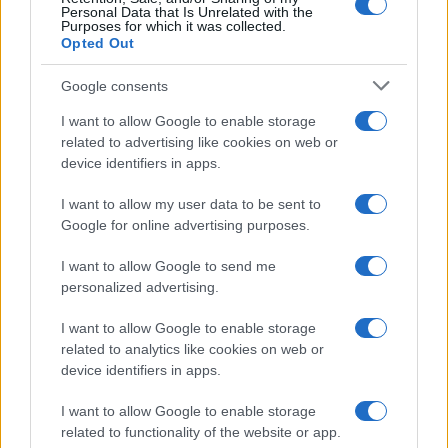
Personal Data that Is Unrelated with the
Casa
Purposes for which it was collected.
Opted Out
Dove posizionare il divano
secondo il Feng Shui: gli
errori da evitare
Google consents
I want to allow Google to enable storage
related to advertising like cookies on web or
Moda
device identifiers in apps.
Chiara Ferragni, più bella
che mai: al naturale e senza
I want to allow my user data to be sent to
make up VIDEO
Google for online advertising purposes.
I want to allow Google to send me
Viaggi
personalized advertising.
Il borgo più spettacolare della
Costa dei Trabocchi conquista
I want to allow Google to enable storage
tutti: tra vicoli, panorami e spiagge
related to analytics like cookies on web or
da sogno
device identifiers in apps.
I want to allow Google to enable storage
Moda
related to functionality of the website or app.
Samira Lui sfoggia il beach