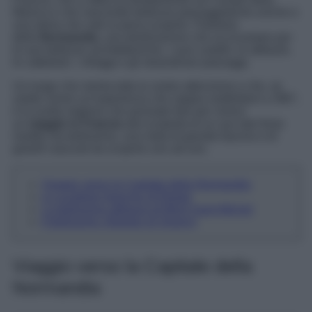
Manica e che nasconde bellezze paesaggistiche uniche e
una storia che vale la pena scoprire. Parliamo
della
Normandia
, una destinazione che sa incantare per
le sue bellezze architettoniche, i suoi castelli, le abbazie,
le cattedrali, i villaggi e gli straordinari paesaggi.
Un luogo che merita tutta la vostra attenzione e che, se
volete vivere un’esperienza che sappia soddisfarvi a 360°,
è la scelta migliore che possiate fare per vivervi
un
viaggio in Francia
alla scoperta di un suo lato forse
inedito ma bellissimo, una meta di grande fascino e di
gioielli nascosti da scoprire uno ad uno.
Viaggio verso la Capitale della Normandia
Le scogliere bianche di Étretat
La bellissima abbazia di Mont Saint-Michel
Il bellissimo villaggio di Giverny
Viaggio verso la Capitale della
Normandia