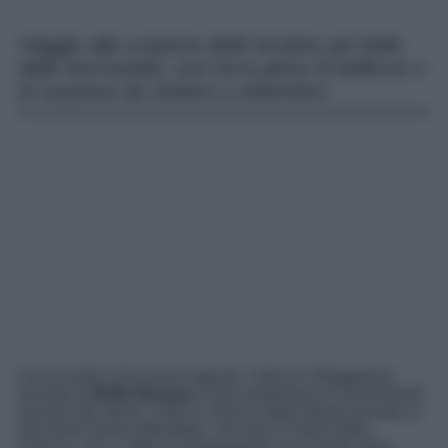
Viaggio alla scoperta delle location più belle
della Normandia, una terra piena di bellezze e
di sorprese da visitare a settembre
Una location che sa far sognare, meta di villeggiatura
durante la
Belle Époque
e terra testimone di avvenimenti
passati alla storia, come lo sbarco degli Alleati durante la
Seconda Guerra Mondiale. Una terra a Nord della
Francia, che si affaccia direttamente sul Canale della