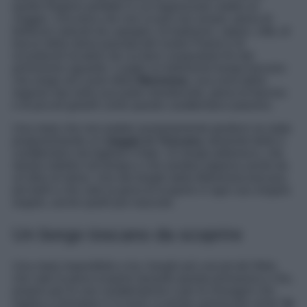
quelle Regioni perfette in cui organizzare subito un
viaggio. Una terra che non si può non amare, piena di
bellezze naturali da capogiro, di tradizioni, sapori, città, di
tracce della storia passata del nostro Paese e di
incantevoli location da cui farsi conquistare fin dal
primissimo sguardo. Luoghi un bellissimo borgo toscano
che sorge nel cuore della
Maremma
, una zona della
regione sita nella sua parte meridionale, piena di fascino
e di piccoli gioielli come questo caratteristico paesino.
Una meta che non potete assolutamente perdervi se state
programmando un
viaggio in Toscana,
talmente bello e
caratteristico da togliere il fiato. Un borgo pittoresco, che
riporta indietro nel tempo e che sembra appena uscito da
un libro di storia. Uno dei borghi della Maremma toscana
più belli e che vale la pena di scoprire in ogni suo singolo
angolo, anche quelli più nascosti.
Un borgo toscano da scoprire
Una meta imperdibile e tra i borghi più cercati del Web,
che vale la pena scoprire durante questa primavera e che,
proprio per le sue caratteristiche e per le immagini che
regala a chiunque vi si rechi, è anche conosciuto come “
la