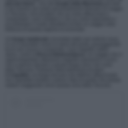
piccola Atene
”. Uno dei
borghi della Maremma
più belli
e da inserire nel vostro personalissimo itinerario di viaggio
in Toscana. Una location che sa come affascinare e
conquistare i suoi visitatori e che sa come rispondere e
accontentare il vostro desiderio di fare un viaggio nella
bellezza di questa regione eccezionale.
Un
borgo medievale
circondato dalle sue antiche mura,
in cui è possibile vivere la storia del posto, passeggiando
tra le sue viuzze e scoprendo i suoi magnifici edifici
storici, come la
Rocca Aldobrandesca.
Un viaggio che vi
saprà trasportare attraverso magnifici panorami e scorci
che si aprono davanti a questo borgo unico nel cuore
della Toscana. Parliamo della bellissima location
di
Capalbio
, un borgo toscano che definire affascinante
non saprebbe rendere a pieno l’idea di quello che potrete
vedere viaggiando verso questa zona della Toscana.