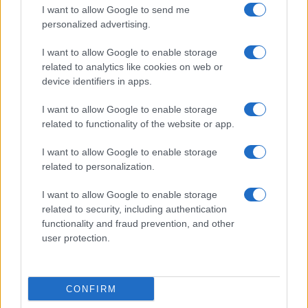
I want to allow Google to send me
Moda
personalized advertising.
Samira Lui sfoggia il beach
I want to allow Google to enable storage
look perfetto per l’estate:
scoprilo qui!
related to analytics like cookies on web or
device identifiers in apps.
I want to allow Google to enable storage
Bellezza
related to functionality of the website or app.
I profumi marini più
gettonati dell’Estate 2026,
I want to allow Google to enable storage
freschi e leggeri
related to personalization.
I want to allow Google to enable storage
related to security, including authentication
functionality and fraud prevention, and other
user protection.
© – Stylosophy – Anicaflash S.r.l. – P.Iva 01816001000 – Testata
Giornalistica registrata presso il Tribunale ordinario di Roma, n° 111/2022
del 21/07/2022
CONFIRM
Contatti