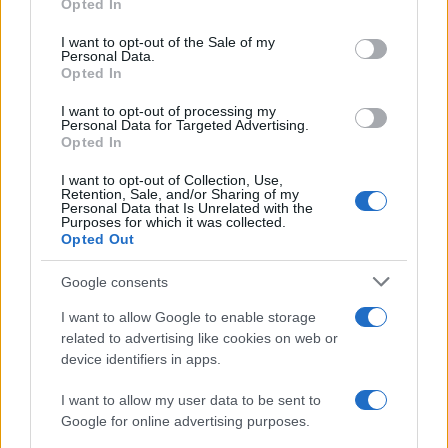
Opted In
Please note that this website/app uses one or more Google
services and may gather and store information including but
I want to opt-out of the Sale of my
Personal Data.
not limited to your visit or usage behaviour. You may click to
Opted In
grant or deny consent to Google and its third-party tags to
use your data for below specified purposes in below Google
I want to opt-out of processing my
consent section.
Personal Data for Targeted Advertising.
Leggi anche
Opted In
I want to opt-out of Collection, Use,
Retention, Sale, and/or Sharing of my
Personal Data that Is Unrelated with the
Moda
Purposes for which it was collected.
Opted Out
Chiara Ferragni, più bella
che mai: al naturale e senza
make up VIDEO
Google consents
I want to allow Google to enable storage
related to advertising like cookies on web or
Viaggi
device identifiers in apps.
Il borgo più spettacolare della
Costa dei Trabocchi conquista
I want to allow my user data to be sent to
tutti: tra vicoli, panorami e spiagge
da sogno
Google for online advertising purposes.