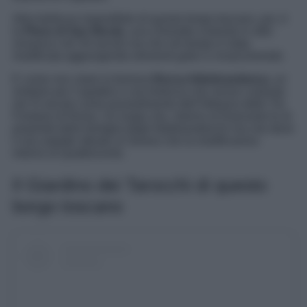
Altra bellezza imperdibile di questo borgo toscano, poi, è
la
Pieve di San Nicola
, una chiesetta costruita in stile
romanico nel XII secolo ma che nel tempo è stata
modificata aggiungendo elementi gotici e rinascimentali.
E come non citare la famosa
Rocca
Aldobrandesca
, un
simbolo per Capalbio e una fortezza che venne costruita
nel XI secolo come possedimento dell’Abbazia delle Tre
Fontane di Roma. Un luogo che, intorno al Duecento fu di
proprietà della famiglia degli Aldobrandeschi ma che deve
il suo aspetto attuale ai Senesi che la modificarono
intorno al Quattrocento.
Il Giardino dei Tarocchi di questo
borgo toscano