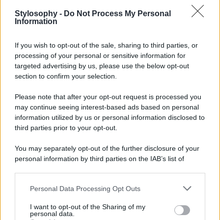
Infine, anche se non proprio nel borgo, non dovreste
perdere l’occasione di visitare il
Giardino dei Tarocchi,
Stylosophy -
Do Not Process My Personal
sito a circa dieci chilometri da Capalbio. Un parco artistico
Information
coloratissimo in cui Niki de Saint Phalle, ha dato alla luce
la sua personale interpretazione e visione della vita. Un
If you wish to opt-out of the sale, sharing to third parties, or
luogo magico,
surreale, ricco di attrazioni realizzate in
processing of your personal or sensitive information for
acciaio e cemento armato e ricoperte da mosaici creati
con ceramiche, vetro e specchi che si ispirano a quelle di
targeted advertising by us, please use the below opt-out
Parc Guell di Guadì a Barcellona.
section to confirm your selection.
Una location davvero incredibile e che merita di essere
Please note that after your opt-out request is processed you
scoperta durante il vostro viaggio in questo borgo toscano
may continue seeing interest-based ads based on personal
che è una vera bellezza storica in cui fare tappa e da
viversi lentamente, passo dopo passo e con lo sguardo
information utilized by us or personal information disclosed to
attento a catturarne ogni dettaglio.
third parties prior to your opt-out.
You may separately opt-out of the further disclosure of your
personal information by third parties on the IAB’s list of
downstream participants.
Personal Data Processing Opt Outs
This information may also be disclosed by us to third parties
on the IAB’s List of Downstream Participants that may further
I want to opt-out of the Sharing of my
disclose it to other third parties.
personal data.