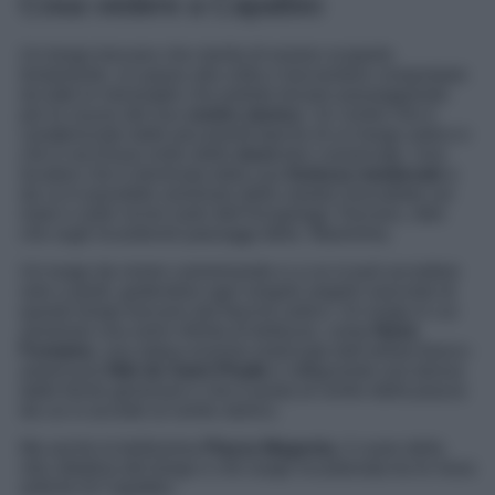
Cosa vedere a Capalbio
Un borgo toscano che merita di essere scoperto
lentamente, un passo alla volta e lasciandosi conquistare
da tutte le meraviglie che potrete trovare passeggiando
per le viuzze del suo
centro storico
. Un centro che è
caratterizzato dalle peculiarità tipiche di un borgo antico e
che è racchiuso entro delle
mura
ben conservate. Una
location che è dominata dalla sua
fortezza medievale
e
da cui è possibile ammirare delle vedute mozzafiato sul
mare e sulle vicine isole dell’Arcipelago Toscano, oltre
che sugli incantevoli paesaggi della Maremma.
Un luogo da vivere camminando e a cui si può accedere
solo a piedi, godendosi ogni singolo angolo nascosto di
questo borgo toscano dal fascino antico. Un luogo in cui
ammirare una serie infinita di bellezze, come
Nanà
Fontaine,
una statua enorme realizzata dall’artista franco-
americana
Niki de Saint Phalle
e raffigurante una donna
dalle forme generose e che è posta al centro della piazza
da cui si accede al centro storico.
Ma anche la bellissima
Piazza Magenta,
il cuore della
vita cittadina del borgo e che sorge incastonata tra le mura
antiche di Capalbio.