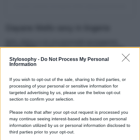
Un post condiviso da Dayane Mello (@dayanemelloreal)
Dayane Mello sexy in lingerie
Bella, atletica e con una personalità spumeggiante,
Dayane Mello
è molto ambita come modella e questa
volta è stato Yamamay ad accalappiarla. La brasiliana,
infatti, ha pubblicato sul suo profilo
Instagram
– che conta
Stylosophy -
Do Not Process My Personal
Information
ben 1.2 milioni di fan – alcuni scatti fatti per il noto marchio
di intimo e homewear, optando per della lingerie semplice
e sensuale, e per un completo intero che gioca sull’effetto
If you wish to opt-out of the sale, sharing to third parties, or
vedo-non vedo, completamente di
pizzo nero
.
processing of your personal or sensitive information for
LEGGI ANCHE>>>
ELETTRA LAMBORGHINI CAMBIA
targeted advertising by us, please use the below opt-out
LOOK DI CAPELLI CON LA FRANGIA!
section to confirm your selection.
Capelli lisci, perfettamente acconciati, sguardo da vera
Please note that after your opt-out request is processed you
vamp e
Lato B
in bella mostra hanno conquistato i
may continue seeing interest-based ads based on personal
sostenitori di Dayane che hanno riempito di likes le sue
foto sui social. Il tocco finale? Lo stivale nero scamosciato
information utilized by us or personal information disclosed to
con tacco vertiginoso che slancia la figura della modella.
third parties prior to your opt-out.