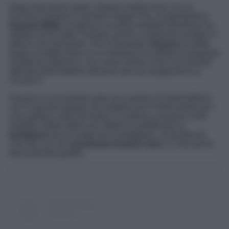
Dopo aver preso parte a diversi reality show, tra cui
Pechino Express e Grande Fratello Vip, la popolarità di
Dayane Mello
è esplosa e la bella modella brasiliana ha
attirato fan da tutto il mondo, pronti a sostenerla sempre in
tutte le sue avventure. Per il momento,
Dayane
ha detto
basta ai reality show e si è rifiutata di accettare la proposta
di Alfonso Signorini, che l’avrei voluta come concorrente
ufficiale della settima edizione del suo programma su
Canale 5.
Dayane è concentrata sulla sua carriera di imprenditorie
con il marchio beauty che spopola ed è molto amato per i
suoi profumi caldi ed esotici, e continua a posare come
modella. Nelle ultime ore, Mello ha pubblicato su
Instagram
alcuni scatti che la ritraggono, sensuale più
che mai, con un
coordinato di pizzo nero
, e i fan hanno
decisamente gradito.