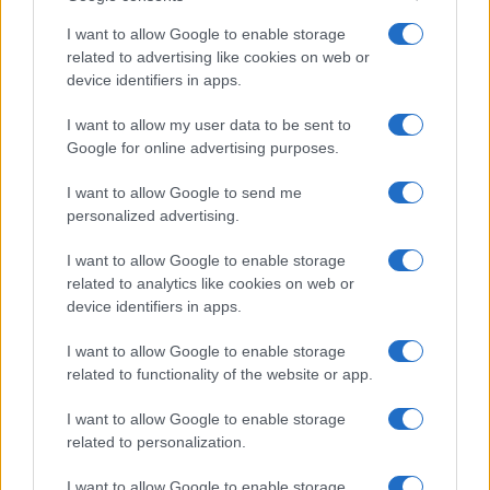
I want to allow Google to enable storage
related to advertising like cookies on web or
Casa
device identifiers in apps.
Lavanda in vaso sana e
rigogliosa: non commettere
I want to allow my user data to be sent to
questi 3 errori
Google for online advertising purposes.
I want to allow Google to send me
Moda
personalized advertising.
Emma segue il trend di
stagione: bikini con stampa
I want to allow Google to enable storage
animalier ma con un tocco più
related to analytics like cookies on web or
glamour!
device identifiers in apps.
I want to allow Google to enable storage
Viaggi
related to functionality of the website or app.
Montagna ad agosto: 4
località da non perdere per
I want to allow Google to enable storage
una vacanza al fresco
related to personalization.
I want to allow Google to enable storage