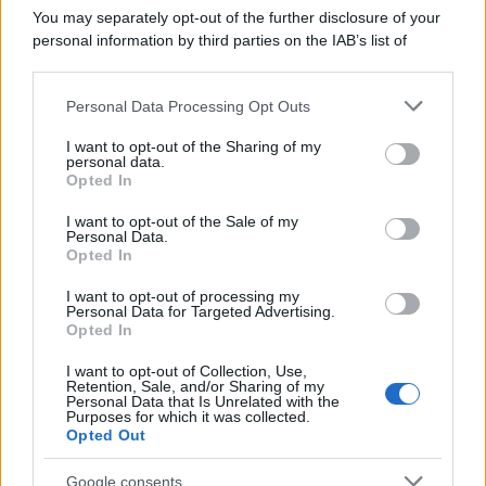
You may separately opt-out of the further disclosure of your
personal information by third parties on the IAB’s list of
downstream participants.
Personal Data Processing Opt Outs
This information may also be disclosed by us to third parties
on the IAB’s List of Downstream Participants that may further
I want to opt-out of the Sharing of my
disclose it to other third parties.
personal data.
Opted In
Please note that this website/app uses one or more Google
services and may gather and store information including but
I want to opt-out of the Sale of my
Personal Data.
not limited to your visit or usage behaviour. You may click to
Opted In
grant or deny consent to Google and its third-party tags to
use your data for below specified purposes in below Google
I want to opt-out of processing my
consent section.
Personal Data for Targeted Advertising.
Leggi anche
Opted In
I want to opt-out of Collection, Use,
Retention, Sale, and/or Sharing of my
Personal Data that Is Unrelated with the
Bellezza
Purposes for which it was collected.
Opted Out
I profumi marini più
gettonati dell’Estate 2026,
freschi e leggeri
Google consents