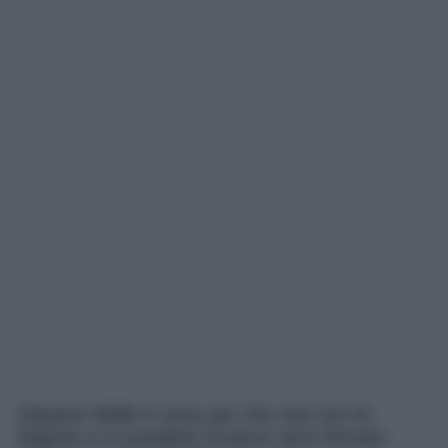
Dayane Mello è sexy più che mai con la
lingerie e il completo di pizzo nero firmato