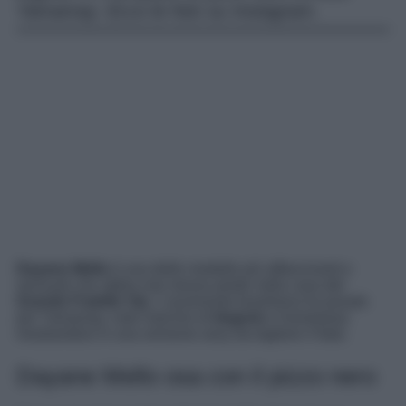
Yamamay. Ecco le foto su Instagram.
Dayane Mello
è una delle modelle più affascinanti e
sensuali che abbia mai messo piede nella casa del
Grande Fratello Vip
. L’avvenente brasiliana ha posato
per Yamamay, noto marchio di
lingerie
e homewear,
mostrandosi in una versione sexy da togliere il fiato.
Dayane Mello osa con il pizzo nero