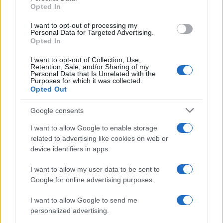
Opted In
grant or deny consent to Google and its third-party tags to
use your data for below specified purposes in below Google
I want to opt-out of processing my
consent section.
Personal Data for Targeted Advertising.
Opted In
I want to opt-out of Collection, Use,
Retention, Sale, and/or Sharing of my
Personal Data that Is Unrelated with the
Purposes for which it was collected.
Opted Out
Google consents
I want to allow Google to enable storage
related to advertising like cookies on web or
device identifiers in apps.
I want to allow my user data to be sent to
Google for online advertising purposes.
I want to allow Google to send me
personalized advertising.