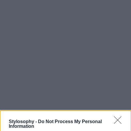
Stylosophy -
Do Not Process My Personal
Information