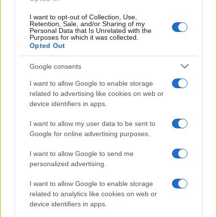
I want to opt-out of Collection, Use,
Retention, Sale, and/or Sharing of my
Personal Data that Is Unrelated with the
Casa
Purposes for which it was collected.
Opted Out
Dove posizionare il divano
secondo il Feng Shui: gli
errori da evitare
Google consents
I want to allow Google to enable storage
related to advertising like cookies on web or
Moda
device identifiers in apps.
Chiara Ferragni, più bella
che mai: al naturale e senza
I want to allow my user data to be sent to
make up VIDEO
Google for online advertising purposes.
I want to allow Google to send me
Viaggi
personalized advertising.
Il borgo più spettacolare della
Costa dei Trabocchi conquista
I want to allow Google to enable storage
tutti: tra vicoli, panorami e spiagge
related to analytics like cookies on web or
da sogno
device identifiers in apps.