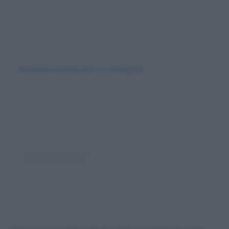
Visualizza questo post su Instagram
Un post condiviso da Fivizzano Promozione Cultura e Turismo (@fivizzanoculturaeturismo)