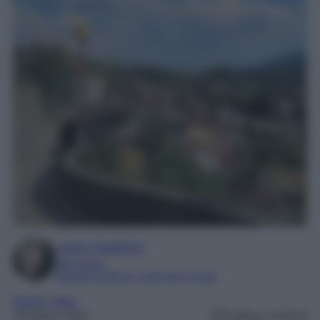
Laura Sandroni
SEO Editor
Esperta di Beauty, Lifestyle e Viaggi
Borghi
, 
Italia
18 Marzo 2024
Lettura: 4 minuti