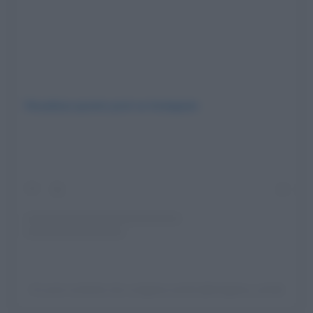
Visualizza questo post su Instagram
Un post condiviso da Lunigiana world (@lunigiana_world)