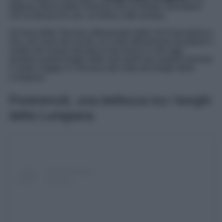
regione storica della Toscana che un tempo coincideva
con la diocesi di Luni, un’antica città romana.
Un’area della Toscana attraversata dalla Via Francigena e
che, nel corso dei secoli, si è vista attraversare da popoli e
civiltà che hanno lasciato le loro tracce e che oggi
rendono questi borghi delle vere perle da scoprire durante
il vostro viaggio in Toscana alla volta dei borghi della
Lunigiana.
Pontremoli, una bellezza tra i borghi
della Lunigiana