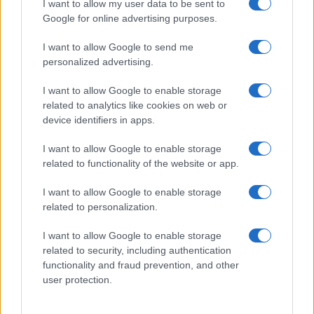
I want to allow my user data to be sent to
tutti: tra vicoli, panorami e spiagge
da sogno
Google for online advertising purposes.
I want to allow Google to send me
Moda
personalized advertising.
Samira Lui sfoggia il beach
I want to allow Google to enable storage
look perfetto per l’estate:
scoprilo qui!
related to analytics like cookies on web or
device identifiers in apps.
I want to allow Google to enable storage
Bellezza
related to functionality of the website or app.
I profumi marini più
gettonati dell’Estate 2026,
I want to allow Google to enable storage
freschi e leggeri
related to personalization.
I want to allow Google to enable storage
related to security, including authentication
functionality and fraud prevention, and other
user protection.
© – Stylosophy – Anicaflash S.r.l. – P.Iva 01816001000 – Testata
Giornalistica registrata presso il Tribunale ordinario di Roma, n° 111/2022