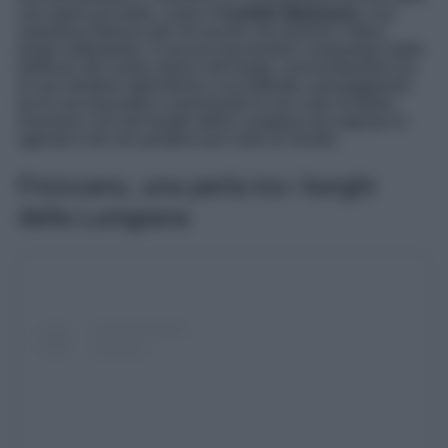
sue opere più belle, come il
Castello Malaspina
, una
maestosa fortezza del XII secolo che domina l’intero
borgo sottostante. O ancora lasciandosi conquistare dalle
bellezze del centro storico del borgo, avvicendandosi tra
le sue stradine labirintiche e acciottolate, passeggiando
tra le sue piazzette e ammirando le sue case di pietra.
Insomma, uno dei borghi della Lunigiana da segnare in
agenda e da non perdersi per nulla al mondo.
Fivizzano, una perla tra i borghi
della Lunigiana