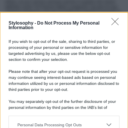
Infine, eccoci anche arrivare anche in quella che viene
definita come “la Firenze della Lunigiana” sia per la sua
estrema eleganza che per le bellezze nobiliari presenti al
suo interno. Un borgo magico che conserva ancora le sue
caratteristiche del passato e che, ieri come oggi, sa
Stylosophy -
Do Not Process My Personal
incantare chiunque vi si rechi. Una perla toscana e una
Information
meta assolutamente da non farsi sfuggire organizzando
subito un viaggio verso i borghi della Lunigiana più belli e,
If you wish to opt-out of the sale, sharing to third parties, or
ovviamente, verso
Fivizzano
.
processing of your personal or sensitive information for
Un luogo che merita una visita speciale, in cui ammirare
targeted advertising by us, please use the below opt-out
l’eleganza delle sue architetture, da Palazzo Fantoni-
section to confirm your selection.
Bononi a Palazzo Coiari e fino a tutte le più piccole
particolarità e sfaccettature di questo luogo che incanta lo
Please note that after your opt-out request is processed you
sguardo e che renderà il vostro tour tra i borghi della
may continue seeing interest-based ads based on personal
Lunigiana un’occasione unica per riempirsi lo sguardo e
la mente di bellezza e per ricaricarvi di energia e di
information utilized by us or personal information disclosed to
immagini da sogno.
third parties prior to your opt-out.
You may separately opt-out of the further disclosure of your
personal information by third parties on the IAB’s list of
downstream participants.
Personal Data Processing Opt Outs
This information may also be disclosed by us to third parties