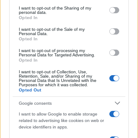
on the IAB’s List of Downstream Participants that may further
I want to opt-out of the Sharing of my
disclose it to other third parties.
personal data.
Opted In
Please note that this website/app uses one or more Google
services and may gather and store information including but
I want to opt-out of the Sale of my
Personal Data.
not limited to your visit or usage behaviour. You may click to
Opted In
grant or deny consent to Google and its third-party tags to
use your data for below specified purposes in below Google
I want to opt-out of processing my
consent section.
Personal Data for Targeted Advertising.
Leggi anche
Opted In
I want to opt-out of Collection, Use,
Retention, Sale, and/or Sharing of my
Personal Data that Is Unrelated with the
Moda
Purposes for which it was collected.
Opted Out
Chiara Ferragni, più bella
che mai: al naturale e senza
make up VIDEO
Google consents
I want to allow Google to enable storage
related to advertising like cookies on web or
Viaggi
device identifiers in apps.
Il borgo più spettacolare della
Costa dei Trabocchi conquista