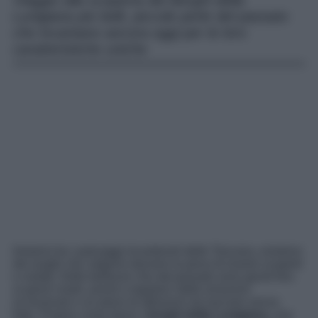
Viaggio alla scoperta dei Borghi della
Lunigiana più belli, piccole perle del passato
che incantano ancora oggi per le loro
caratteristiche uniche
Immersi tra i paesaggi incantevoli delle Toscana, esistono
dei luoghi che valgono davvero la pena di essere scoperti
e visitati. Delle bellezze che dal passato sono giunti fino
ai giorni nostri, pronti a regalarci delle emozioni
eccezionali e un pieno di attrazioni da lasciare senza
fiato. Proprio come fanno i
borghi della Lunigiana
, una