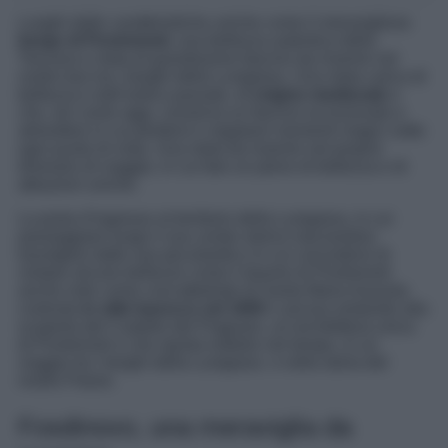
Luoghi dalle caratteristiche uniche come il meraviglioso
borgo di Pontremoli
, una bellezza autentica della
Toscana e meta di grandissimo fascino da inserire nel
vostro tour tra i borghi della Lunigiana. Una meta carica di
bellezza e dall’antico passato, di
origine medievale
e
che, ieri come oggi, conserva un fascino eccezionale e
atmosfere in cui perdersi e regalarsi momenti magici sotto
ogni punto di vista. Una meta da inserire nel proprio
itinerario di viaggio, in cui fare un pieno di bellezza e di
attrazioni uniche.
La porta d’ingresso al territorio della Lunigiana, in cui
passeggiare lungo il suo centro storico lasciandosi
travolgere dalle sue peculiarità e in cui concedersi di
visitare alcune bellezze come il duomo di Pontremoli
anche noto come concattedrale di Santa Maria Assunta
costruita
in stile barocco nel 1600
o ancora andando alla
scoperta del Castello del Piagnaro, un’architettura unica
di Pontremoli e che riporta indietro nel tempo, in un
viaggio tra i borghi della Lunigiana e nella storia del
nostro Paese.
Fosdinovo, una meraviglia da