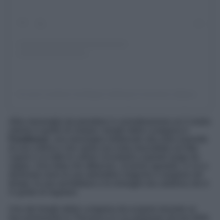
Un post condiviso da Beppe trekking & mountains (@giuseppe.faggioni)
Altra meraviglia da prendere in considerazione se il vostro
intento è quello di visitare i borghi della Lunigiana è
Fosdinovo
, una meraviglia medievale sita sulla sommità
di una collina e che vanta una vista mozzafiato sul Mar
Ligure e su tutte le colline circostanti a questo luogo da
sogno. Una meta che affascina al primo sguardo, in cui a
dominare sono le sue atmosfere magiche e sospese nel
tempo, le sue architetture e le immagini da cartolina che è
in grado di regalare.
Uno dei borghi della Lunigiana da scoprire durante un
tour primaverile in Toscana e in cui ammirare alcune delle