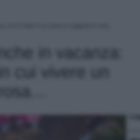
a: ecco 3 hotel in cui vivere un soggiorno in rosa…
nche in vacanza:
in cui vivere un
 rosa…
Le