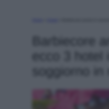
Home
»
Viaggi
»
Barbiecore anche in vacanz
Barbiecore a
ecco 3 hotel 
soggiorno in