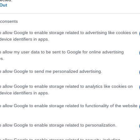
 esclusiva e un soggiorno in mood Barbiecore dalle
Out
abile. Insomma, se anche vi siete fatti conquistare dal
amata nel mondo e dal suo universo rosa, questi sono gli
regalandovi un soggiorno esclusivo in una delle location
consents
o allow Google to enable storage related to advertising like cookies on
otel, un hotel in versione
evice identifiers in apps.
o allow my user data to be sent to Google for online advertising
s.
to allow Google to send me personalized advertising.
o allow Google to enable storage related to analytics like cookies on
evice identifiers in apps.
o allow Google to enable storage related to functionality of the website
o allow Google to enable storage related to personalization.
o allow Google to enable storage related to security, including