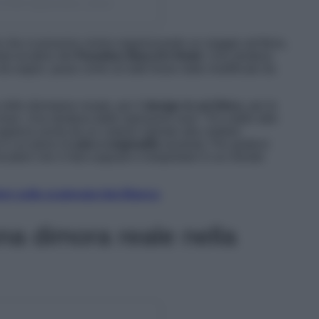
t Hotel (@paradiso_ibiza)
che si possono vivere organizzando un viaggio ad Ibiza,
nda location del
Paradiso Ibiza Art Hotel
. Una struttura
 da sogno, quasi come se tutto fosse stato modificato da
mille sfumature rosate, per il
design in art Déco
, per le
inee. Una struttura dalle ispirazioni anni ’70 e dallo stile
appena uscito da un cartoon ispirato alla celebre
i e un pieno di
arte e originalità
assoluta. Per godervi
cation che vi farà sognare e trasportare in un mondo
ere sulla scatenata Isla Blanca
a dimora reale nella