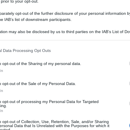
 prior to your opt-out.
rately opt-out of the further disclosure of your personal information by
he IAB’s list of downstream participants.
tion may also be disclosed by us to third parties on the IAB’s List of 
 that may further disclose it to other third parties.
 that this website/app uses one or more Google services and may gath
l Data Processing Opt Outs
including but not limited to your visit or usage behaviour. You may click 
 to Google and its third-party tags to use your data for below specifi
o opt-out of the Sharing of my personal data.
ogle consent section.
In
o opt-out of the Sale of my Personal Data.
icato alla bambola più iconica di sempre, Barbie, il
ente in ogni ambito. Dalla moda, al beauty, dal cibo ai
In
ocation dai colori sgargianti o pastello e in cui il rosa
rgia, donandovi la possibilità di godervi un soggiorno in
to opt-out of processing my Personal Data for Targeted
emozioni uniche e diciamo pure, anche foto super
ing.
In
lori che richiamano al mondo della bambola della Mattel,
o opt-out of Collection, Use, Retention, Sale, and/or Sharing
ersonal Data that Is Unrelated with the Purposes for which it
ersonalizzati e i paesaggi circostanti a fare da cornice, vi
lected.