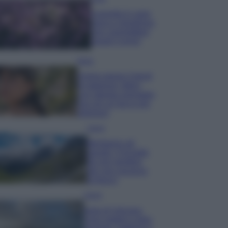
Lavanda in vaso
sana e rigogliosa:
non commettere
questi 3 errori
Moda
Emma segue il trend
di stagione: bikini
con stampa animalier
ma con un tocco più
glamour!
Viaggi
Montagna ad
agosto: 4 località
da non perdere
per una vacanza
al fresco
Viaggi
Isola di Vulcano,
cosa vedere e fare: