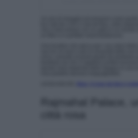
Un post condiviso da Paradiso Ibiza Ar
Un mix di immagini ed emozioni come quelle 
tra Caló de s’Oli e Cala de Bou, nella stupe
che vi farà entrare con un salto in un mondo
un filtro e in perfetto mood Barbiecore.
Una location che spicca per i sui colori dalle 
sue luci al neon e per la sinuosità delle sue l
unico, surreale al punto giusto da sembrare 
bambola ma che vi regalerà comfort esclusiv
questa isola stupenda della Spagna in una lo
rosa pastello davvero ineguagliabile.
LEGGI ANCHE:
Ibiza, 4 cose da fare e ved
Rajmahal Palace, un
città rosa