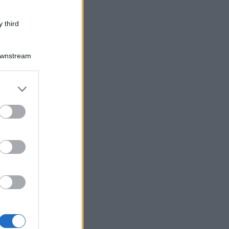
 third
Downstream
er and store
to grant or
ed purposes