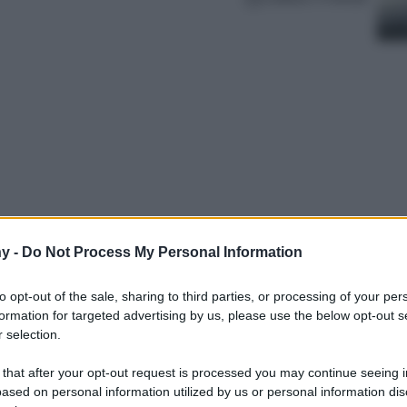
y -
Do Not Process My Personal Information
anche voi ecco dove trascorrere le vostre
 modalità Barbicore più belli e rosa del
to opt-out of the sale, sharing to third parties, or processing of your per
formation for targeted advertising by us, please use the below opt-out s
 selection.
 that after your opt-out request is processed you may continue seeing i
ased on personal information utilized by us or personal information dis