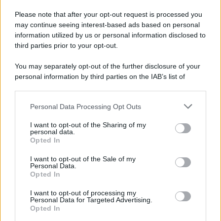
gossip sulla loro fantomatica liaison ai tempi de L’Isola dei
Please note that after your opt-out request is processed you
Famosi. Polemica smontata dopo la pubblicazione delle
may continue seeing interest-based ads based on personal
foto di Belen Rodriguez con la nuova fiamma, che
spiegano l’addio a Stefano e scagionano la presentatrice
information utilized by us or personal information disclosed to
romana.
third parties prior to your opt-out.
You may separately opt-out of the further disclosure of your
personal information by third parties on the IAB’s list of
downstream participants.
Personal Data Processing Opt Outs
This information may also be disclosed by us to third parties
on the IAB’s List of Downstream Participants that may further
I want to opt-out of the Sharing of my
disclose it to other third parties.
personal data.
Opted In
Please note that this website/app uses one or more Google
services and may gather and store information including but
I want to opt-out of the Sale of my
Personal Data.
not limited to your visit or usage behaviour. You may click to
Opted In
grant or deny consent to Google and its third-party tags to
use your data for below specified purposes in below Google
I want to opt-out of processing my
consent section.
Personal Data for Targeted Advertising.
Leggi anche
Opted In