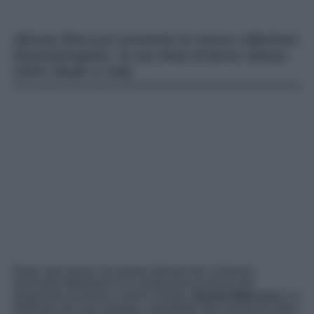
Alessia Marcuzzi presenta la nuova collezione
Marks&Angeles, la sua linea di borse deluxe
100% Made in Italy.
Dopo aver preso una pausa dal piccolo schermo,
lasciando Mediaset e la conduzione di alcuni dei
programmi di punta in prima serata,
Alessia Marcuzzi
si è
dedicata alle sue aziende, soprattutto alla creazione della