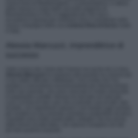
nuova linea di Mark&Angeles. La presentatrice, in attesa
della messa in onda della seconda stagione di
Boomerissima in Rai, è raggiante più che mai e
accantona il gossip per mostrarsi sexy e sorridente nella
nuova compagna della sua
costosa linea di borse
made
in Italy.
Alessia Marcuzzi, imprenditrice di
successo
Volto iconico de L’Isola dei Famosi ma anche de Le Iene,
Alessia Marcuzzi
ha sorpreso tutti quando ha comunicato
il suo addio ufficiale a Mediaset. Una scelta che l’ha
portata a concentrarsi esclusivamente per diverso tempo
sulle sue aziende, che sono cresciute in modo smisurato
in popolarità e profitti. Alessia ha lanciato sul mercato
Luce, la linea di skin care che si prende cura di tutti i tipo
di pelle, con ingredienti naturali e non testati sugli animali,
per rendere la sua azienda cosmetica sostenibile ed etica.
I prodotti sono molto amati dalle colleghe Vip ma anche
dalle donne di tutta Italia, che spesso navigano sul sito
per fare qualche acquisto.