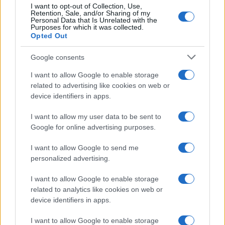
I want to opt-out of Collection, Use,
Retention, Sale, and/or Sharing of my
Viaggi
Personal Data that Is Unrelated with the
Purposes for which it was collected.
Il borgo più spettacolare della
Opted Out
Costa dei Trabocchi conquista
tutti: tra vicoli, panorami e spiagge
Google consents
da sogno
I want to allow Google to enable storage
related to advertising like cookies on web or
Moda
device identifiers in apps.
Samira Lui sfoggia il beach
look perfetto per l’estate:
I want to allow my user data to be sent to
scoprilo qui!
Google for online advertising purposes.
I want to allow Google to send me
Bellezza
personalized advertising.
I profumi marini più
I want to allow Google to enable storage
gettonati dell’Estate 2026,
freschi e leggeri
related to analytics like cookies on web or
device identifiers in apps.
I want to allow Google to enable storage
Casa