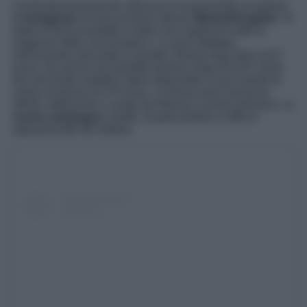
Contemporaneamente, Marcuzzi ha presentato al popolo
di
Instagram
la linea di borse deluxe
Marks&Angeles
. Si
tratta di borse prodotte in Italia che esplorano tutte le
esigenze delle consumatrici: ci si può dilettare
nell’acquisto del pratico zainetto Tommy New Nero (227
euro), ma anche nel bauletto fashion Naty Elf (237 euro)
fino all’amato modello Sabri disponibile in più varietà di
colore al prezzo di 275 euro. Le borse sono lussuose,
rifinite, bellissime e curate da Alessia in prima persona. La
nuova campagna
, inoltre, fa gola proprio a tutte le
appassionate del settore.