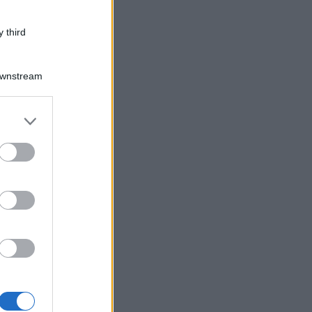
 third
Downstream
er and store
to grant or
ed purposes