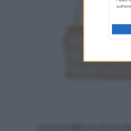
authenti
L’iconica borsa
Holli
si ispira alle linee com