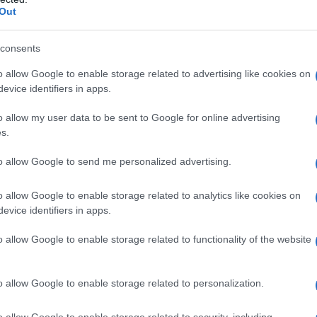
i Rosantica
Out
 modello baguette
a graziosa e compatta
tata di mano
consents
pratiche della collezione
ante in un pezzo timeless
o allow Google to enable storage related to advertising like cookies on
 per il colore che per la forma
evice identifiers in apps.
o allow my user data to be sent to Google for online advertising
oso scrigno firma di
s.
to allow Google to send me personalized advertising.
o allow Google to enable storage related to analytics like cookies on
evice identifiers in apps.
o allow Google to enable storage related to functionality of the website
o allow Google to enable storage related to personalization.
o allow Google to enable storage related to security, including