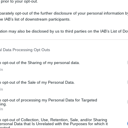
 prior to your opt-out.
rately opt-out of the further disclosure of your personal information by
he IAB’s list of downstream participants.
tion may also be disclosed by us to third parties on the IAB’s List of 
 that may further disclose it to other third parties.
 that this website/app uses one or more Google services and may gath
l Data Processing Opt Outs
including but not limited to your visit or usage behaviour. You may click 
 to Google and its third-party tags to use your data for below specifi
o opt-out of the Sharing of my personal data.
ogle consent section.
In
o opt-out of the Sale of my Personal Data.
tradizione e materiali di alta gioielleria, con strutture in
Borse gioiello
e accessori preziosi: oggetti iconici e
In
isegna collezioni dove perle, cristalli, nappe e velluti
ottocentesco di
Milano
, in un luminoso spazio affacciato
to opt-out of processing my Personal Data for Targeted
tigiani per creare gioielli e borse di grande pregio con
ing.
In
ori unici arrivano direttamente a casa vostra. Ecco a voi
ica
da custodire come gioielli…
o opt-out of Collection, Use, Retention, Sale, and/or Sharing
ersonal Data that Is Unrelated with the Purposes for which it
lected.