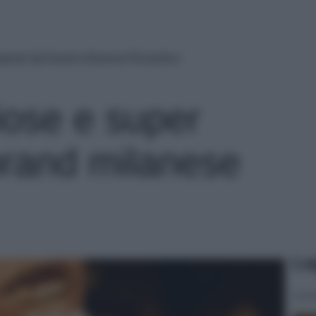
iginali dal brand milanese Rosantica
iose e super
 brand milanese
Le