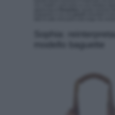
Questo tesoro esclusivo è realizzato con più di
con cristalli e simil perle su una struttura r
apprezzata di
Rosantica
, questa versione d
trasparenti e con una
pouch
rimovibile in tes
fatto di sette simil perle extra large che re
Sophia: reinterpreta
modello baguette