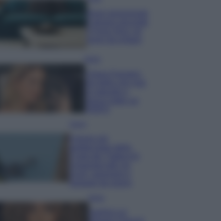
Dove posizionare
il divano secondo
il Feng Shui: gli
errori da evitare
Moda
Chiara Ferragni,
più bella che mai:
al naturale e
senza make up
VIDEO
Viaggi
Il borgo più
spettacolare della
Costa dei Trabocchi
conquista tutti: tra
vicoli, panorami e
spiagge da sogno
Moda
Samira Lui
sfoggia il beach