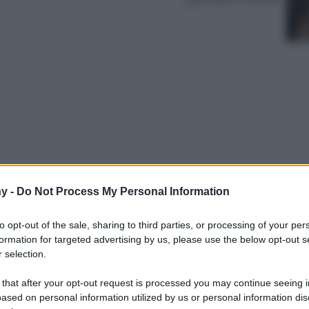
y -
Do Not Process My Personal Information
e tra tradizione e materiali di gioielleria, con
toniche e futuristiche. Ecco a voi 7 Borse
to opt-out of the sale, sharing to third parties, or processing of your per
ese da custodire come gioielli…
formation for targeted advertising by us, please use the below opt-out s
 selection.
 that after your opt-out request is processed you may continue seeing i
ased on personal information utilized by us or personal information dis