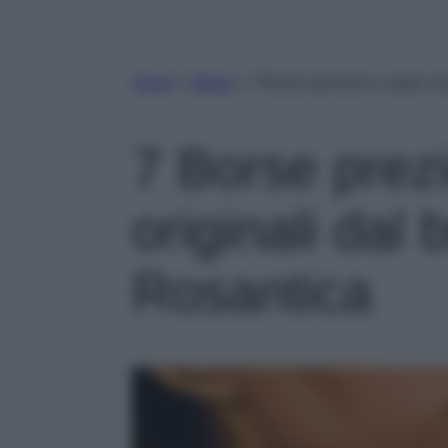
Home
»
Moda
»
7 Borse preziose e super or
7 Borse prez
originali dal
Rosantica