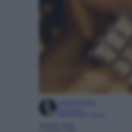
Ludovica Cimino
Content Editor
Esperta di Moda e Beauty
Accessori
, 
Borse
17 Febbraio 2023