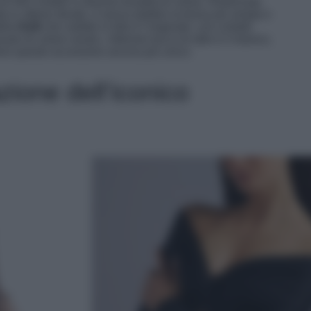
 450 cristalli in diverse tonalità di colore. Realizzata
igida in ottone dorato, è senza dubbio la borsa più amata e
ella
Holli
che vedete in foto è l’originale: con cristalli
suto di colore neutro. Ulteriore tocco di stile è il manico,
ndono questo accessorio ancora più unico.
zione dell’iconico