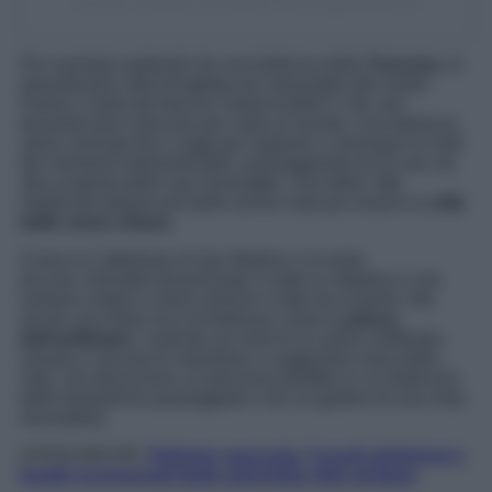
Un post condiviso da Nuwan Peiris (@justastar15)
Per esempio partendo da una bellezza della
Toscana
, la
straordinaria città di
Lucca
una meraviglia del nostro
Paese e meta dal fascino indescrivibile e che non
dovreste farvi mancare per nulla al mondo. Una bellezza
antica arrivata fino a oggi per regalare a chiunque la visiti
dei momenti indimenticabili, passeggiando tra le sue vie
alla scoperta delle sue meraviglie. Una delle città
medievali italiane più belle anche nota per essere la
città
delle cento chiese
.
Come la Cattedrale di San Martino o le tante
piccole chiesette disseminate in tutta la cittadina e che
vantano origini e storie antiche e tutte da scoprire. Ma
anche una meta ricca di bellezze come la
piazza
dell’anfiteatro
, costruita sui resti di un antico anfiteatro
romano o ancora le maestose e suggestive mura della
città, che descrivono un percorso perfetto in cui dedicarsi
delle fantastiche passeggiate e da cui godere di una vista
mozzafiato.
LEGGI ANCHE:
Palermo nascosta: 5 posti misteriosi e
luoghi sconosciuti della splendida città siciliana