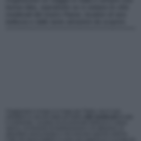
Organizzare un viaggio in Italia è sempre una
buona idea, soprattutto se si visitano le città
medievali del nostro Paese, location di rara
bellezza e dalle tante attrazioni da scoprire.
Viaggiando in lungo e in largo per l’Italia, non è raro
imbattersi in alcune delle più belle
città medievali
di tutto
il continente. Location di eccezionale bellezza e valore
storico, ricchissime di testimonianze e di attrazioni, di
atmosfere senza tempo e che evocano epoche antiche.
Città che fanno battere il cuore non appena le si scorge da