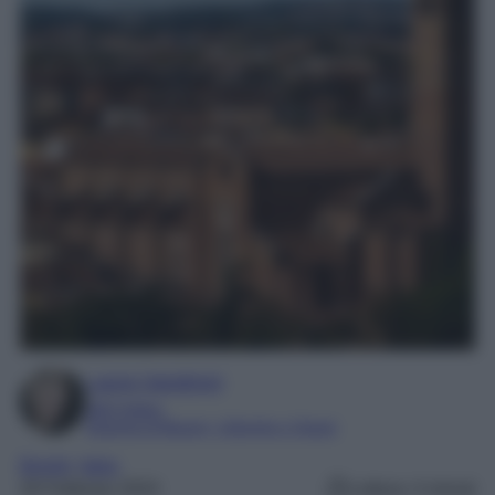
Laura Sandroni
SEO Editor
Esperta di Beauty, Lifestyle e Viaggi
Borghi
, 
Italia
26 Febbraio 2024
Lettura: 4 minuti