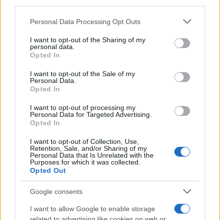
downstream participants.
Personal Data Processing Opt Outs
This information may also be disclosed by us to third parties
on the IAB’s List of Downstream Participants that may further
I want to opt-out of the Sharing of my
disclose it to other third parties.
personal data.
Opted In
Please note that this website/app uses one or more Google
services and may gather and store information including but
I want to opt-out of the Sale of my
Personal Data.
not limited to your visit or usage behaviour. You may click to
Opted In
grant or deny consent to Google and its third-party tags to
use your data for below specified purposes in below Google
I want to opt-out of processing my
consent section.
Personal Data for Targeted Advertising.
Leggi anche
Opted In
I want to opt-out of Collection, Use,
Retention, Sale, and/or Sharing of my
Viaggi
Personal Data that Is Unrelated with the
Purposes for which it was collected.
Il borgo più spettacolare della
Opted Out
Costa dei Trabocchi conquista
tutti: tra vicoli, panorami e spiagge
Google consents
da sogno
I want to allow Google to enable storage
related to advertising like cookies on web or