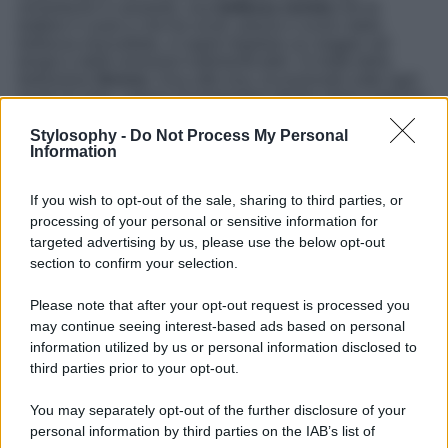
romantiche in assoluto, una
bellezza veneta
che fa
battere il cuore e che tra vicoli, piazze e scorci dalla
bellezza mozzafiato, vi saprà regalare un viaggio nel
tempo e delle emozioni indimenticabili. Si tratta della
bellissima
Verona
. Una città viva, eccezionale sotto ogni
punto di vista, capace di trasportare dentro storie magiche.
Un luogo in cui la bellezza è nascosta in ogni angolo e in
cui godere di tutta la suggestione di questa città del
Stylosophy -
Do Not Process My Personal
Veneto assolutamente da non farsi scappare. Una meta
Information
che vanta anche una delle maggiori testimonianze
medievali del nostro Paese, la stupenda Piazza delle
If you wish to opt-out of the sale, sharing to third parties, or
Erbe.
processing of your personal or sensitive information for
Una meraviglia costruita sull’antico foro romano e che
targeted advertising by us, please use the below opt-out
mixa stili architettonici, storia, profumi e odori. Una
section to confirm your selection.
location eccezionali e che, tra
edifici maestosi e carichi
di fascino
come il Palazzo della Ragione, Palazzo Maffei
Please note that after your opt-out request is processed you
e Casa dei Mercanti, vi regalerà un susseguirsi di
may continue seeing interest-based ads based on personal
atmosfere da sogno, godendo della bellezza di una
location unica e delle attrazioni che nasconde e che sono
information utilized by us or personal information disclosed to
li pronte per essere scoperte una ad una.
third parties prior to your opt-out.
You may separately opt-out of the further disclosure of your
personal information by third parties on the IAB’s list of