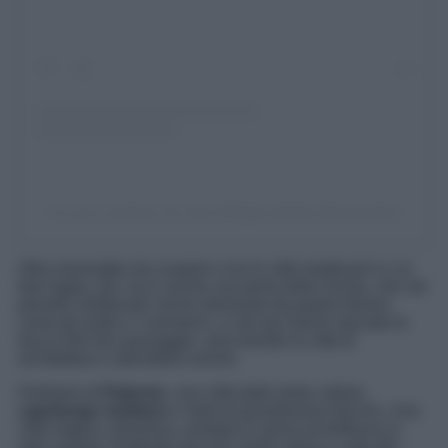
Un post condiviso da Jean-Philippe Mattei (@capra311)
Altra meraviglia da scoprire e tra le città medievali in cui
fare tappa, poi, ecco anche una perla della Sicilia, che nel
periodo medievale venne dominata da popoli diversi,
come gli arabi e i normanni, e che qui hanno lasciato le
tracce del loro passaggio, arricchendo la città di
architetture e atmosfere uniche.
Parliamo di
Palermo
, una città dalle tante culture,
capoluogo siciliano
e meta di grandissimo fascino. Una
città magica, dinamica, energica e piena di bellezza in
ogni angolo. Partendo dal suo centro storico, culla del