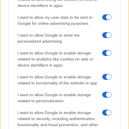
Moda
device identifiers in apps.
Samira Lui sfoggia il beach
look perfetto per l’estate:
I want to allow my user data to be sent to
scoprilo qui!
Google for online advertising purposes.
I want to allow Google to send me
Bellezza
personalized advertising.
I profumi marini più
I want to allow Google to enable storage
gettonati dell’Estate 2026,
freschi e leggeri
related to analytics like cookies on web or
device identifiers in apps.
I want to allow Google to enable storage
Casa
related to functionality of the website or app.
Lavanda in vaso sana e
rigogliosa: non commettere
I want to allow Google to enable storage
questi 3 errori
related to personalization.
I want to allow Google to enable storage
related to security, including authentication
functionality and fraud prevention, and other