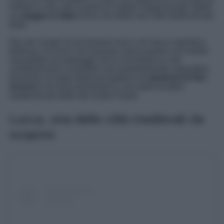
lontano e che vale la pena di visitare organizzando subito
un
viaggio in Italia
verso una delle sue città medievali più
belle.
Dei veri scrigni ricchi di tesori unici e di vera e autentica
bellezza, di scorci che lasciano senza parole e di vedute
mozzafiato sui paesaggi che le circondano e che
contribuiscono a renderle così assolutamente imperdibili.
Insomma, le mete ideali per godersi un
weekend di fine
inverno
o di inizio primavera in una delle location
medievali più belle del nostro Paese.
Lucca, una delle città medievali da
scoprire