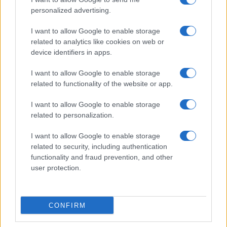
Bellezza
personalized advertising.
I profumi marini più
I want to allow Google to enable storage
gettonati dell’Estate 2026,
freschi e leggeri
related to analytics like cookies on web or
device identifiers in apps.
I want to allow Google to enable storage
Casa
related to functionality of the website or app.
Lavanda in vaso sana e
rigogliosa: non commettere
I want to allow Google to enable storage
questi 3 errori
related to personalization.
I want to allow Google to enable storage
related to security, including authentication
functionality and fraud prevention, and other
user protection.
© – Stylosophy – Anicaflash S.r.l. – P.Iva 01816001000 – Testata
Giornalistica registrata presso il Tribunale ordinario di Roma, n° 111/2022
del 21/07/2022
CONFIRM
Contatti