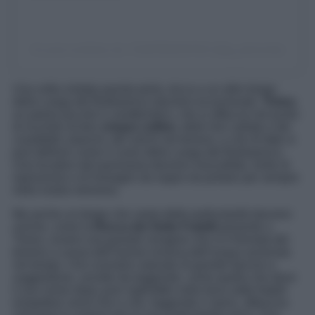
Un post condiviso da ! IG⊕PIEMONTE® (@ig_piemonte)
Una volta visitata questa perla, tocca a un altro borgo
della Langa del Barbaresco davvero eccezionale,
Treiso
,
un paese piccolo e caratteristico, che si affaccia nel punto
di incontro di ben
cinque colline
, delle loro vallate e dei
cosiddetti calanchi, dei solchi nel terreno, e che di fatto si
può definire come il cuore della Langa del Barbaresco.
Una location dal panorama davvero mozzafiato, fonte di
ispirazione e di immagini da sogno da portare per sempre
nella vostra memoria.
Ma anche un borgo che vanta delle particolarità davvero
uniche, come la
Rocca dei Sette Fratelli
presente a
Treiso, ovvero una grande voragine che si è formata del
terreno a causa dell’azione erosiva dell’acqua avvenuta
nel tempo. Uno scenario naturale di grande fascino e
suggestione, avvolto da leggende, come quella che deve
il suo nome dopo aver inghiottito nella terra sette fratelli
irrispettosi verso Dio e che, leggende o meno, affascina