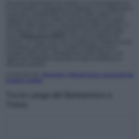
Una perla piemontese da scoprire, in cui passeggiare tra
le sue stradine costeggiate da botteghe, in cui degustare e
acquistare i prodotti tipici del posto, dalle osterie in cui
regalarsi dei pranzi e delle cene all’insegna dei sapori
autentici della regione e naturalmente dalle enoteche, in
cui inebriare i sensi assaporando il vino di punta della
zona,
il Barbaresco DOCG
, una vera eccellenza da
scoprire. Un luogo unico da cui partire per visitare la zona
circostante, percorrendo i sentieri di trekking che si
snodano nella zona, immergendovi nella natura e nei
vigneti del Nebbiolo e facendo un pieno di bellezza e
vibrazioni positive.
LEGGI ANCHE:
Piemonte, 5 Borghi poco conosciuti da
scoprire subito!
Tra la Langa del Barbaresco a
Treiso