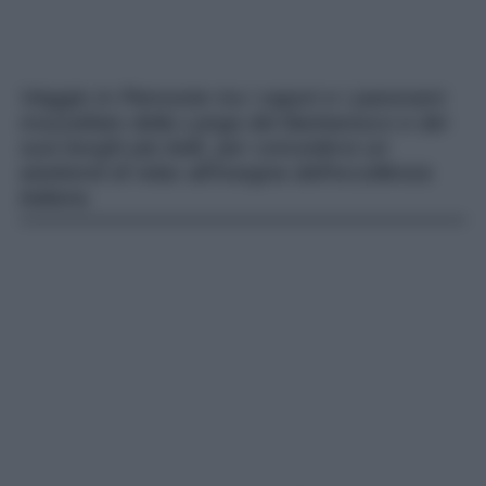
Viaggio in Piemonte tra i sapori e i panorami
mozzafiato della Langa del Barbaresco e dei
suoi borghi più belli, per concedersi un
weekend di relax all’insegna dell’eccellenza
italiana.