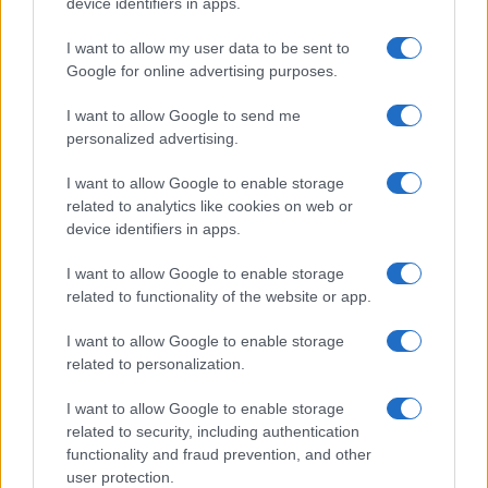
device identifiers in apps.
Samira Lui sfoggia il beach
look perfetto per l’estate:
I want to allow my user data to be sent to
scoprilo qui!
Google for online advertising purposes.
I want to allow Google to send me
Bellezza
personalized advertising.
I profumi marini più
I want to allow Google to enable storage
gettonati dell’Estate 2026,
freschi e leggeri
related to analytics like cookies on web or
device identifiers in apps.
I want to allow Google to enable storage
Casa
related to functionality of the website or app.
Lavanda in vaso sana e
rigogliosa: non commettere
I want to allow Google to enable storage
questi 3 errori
related to personalization.
I want to allow Google to enable storage
related to security, including authentication
functionality and fraud prevention, and other
user protection.