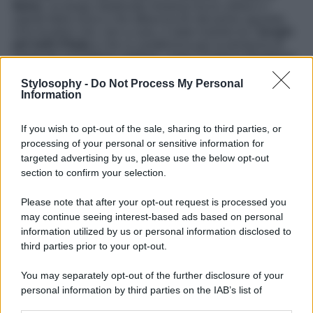
Neive
, un borgo medievale immerso tra le colline e i
vigneti della zona e che affascina fin dal primo sguardo.
Una location che, non a caso, è stato inserito tra i
borghi
più belli d’Italia
e che si caratterizza per la presenza di
stupende architetture nobiliari, come il Palazzo Borghese
oggi sede del comune e che spicca per i
tetti rossi
delle
sue abitazioni. Ma non solo, perché Neive è anche sede
Stylosophy -
Do Not Process My Personal
del Castello dei Conti di Castelbourg e della stupenda
Information
Torre dell’Orologio, una struttura risalente al 1200 e sita
nel centro storico del borgo.
If you wish to opt-out of the sale, sharing to third parties, or
Una vera bellezza da scoprire, in cui passeggiare per le
processing of your personal or sensitive information for
sue stradine facendo tappa nelle sue cantine e nelle
targeted advertising by us, please use the below opt-out
storiche distillerie
sparse qua e la per il borgo e in cui
section to confirm your selection.
assaporare un’eccellenza del posto, le
grappe artigianali
di Nieve dalle caratteristiche etichette disegnate a mano.
Please note that after your opt-out request is processed you
Una vera bellezza della Langa del Barbaresco e uno dei
may continue seeing interest-based ads based on personal
borghi piemontesi più belli da non farsi sfuggire per nulla
al mondo, organizzando subito un viaggio e facendo un
information utilized by us or personal information disclosed to
pieno di emozioni e di panorami mozzafiato.
third parties prior to your opt-out.
You may separately opt-out of the further disclosure of your
personal information by third parties on the IAB’s list of
downstream participants.