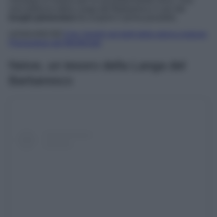
chiunque lo osservi per la sua particolarità unica. Una
vera bellezza della Langa del Barbaresco e uno dei
borghi piemontesi
da scoprire il prima possibile.
LEGGI ANCHE:
5 tra i borghi più belli della storica regione
Piemontese del Monferrato
Neive, un tesoro della Langa del
Barbaresco