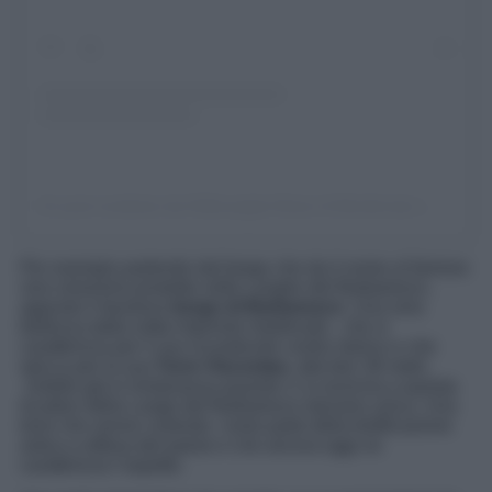
Un post condiviso da IG⊕Langhe-Roero & Monferrato (@ig_langheroeromonferrato)
Per esempio partendo dal borgo che da il nome al famoso
vino omonimo prodotto nelle Langhe del Barbaresco,
appunto il favoloso
borgo di Barbaresco
. Una vera
bellezza dalla netta impronta medievale , che si
caratterizza per il suo incantevole centro storico e che
spicca per la sua
Torre Viscontea
, alta ben 36 metri,
visibile già in lontananza quando ci si avvicina a questa
location della Lange del Barbaresco davvero unica. Una
torre che venne costruita come parte della fortificazione
antica a difesa del paese e che ancora oggi ne
caratterizza l’aspetto.