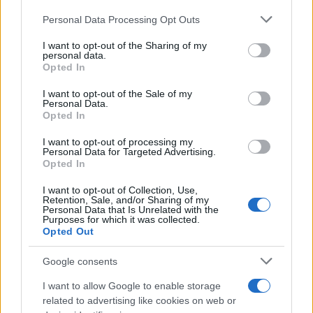
Personal Data Processing Opt Outs
This information may also be disclosed by us to third parties
on the IAB’s List of Downstream Participants that may further
I want to opt-out of the Sharing of my
disclose it to other third parties.
personal data.
Opted In
Please note that this website/app uses one or more Google
services and may gather and store information including but
I want to opt-out of the Sale of my
Personal Data.
not limited to your visit or usage behaviour. You may click to
Opted In
grant or deny consent to Google and its third-party tags to
use your data for below specified purposes in below Google
I want to opt-out of processing my
consent section.
Personal Data for Targeted Advertising.
Leggi anche
Opted In
I want to opt-out of Collection, Use,
Retention, Sale, and/or Sharing of my
Viaggi
Personal Data that Is Unrelated with the
Purposes for which it was collected.
Il borgo più spettacolare della
Opted Out
Costa dei Trabocchi conquista
tutti: tra vicoli, panorami e spiagge
Google consents
da sogno
I want to allow Google to enable storage
related to advertising like cookies on web or
Moda