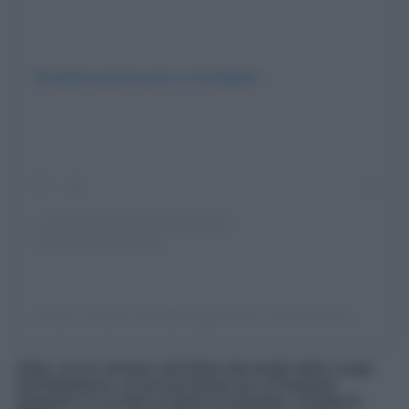
Visualizza questo post su Instagram
Un post condiviso da IG⊕Langhe-Roero & Monferrato (@ig_langheroeromonferrato)
Infine, eccoci arrivare nell’ultimo dei borghi della Langa
del Barbaresco, un piccolo tesoro da cui rimanere
estasiati e in cui fare un pieno di emozioni. Si tratta di