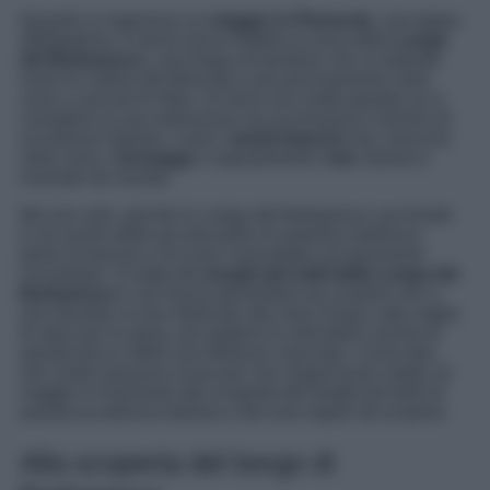
Quando si organizza un
viaggio in Piemonte
, una tappa
obbligatoria, è senza alcun dubbio la zona della
Langa
del Barbaresco
, una lingua di territorio che si estende
verso le colline del Moscato e più precisamente nella
zona a sud-est di Alba. Un terra non molto grande se si
considera la sua estensione ma ricchissima in termini di
eccellenze italiane, come i
tartufi bianchi
che crescono
nella zona,
i formaggi
e naturalmente
i vini
, famosi e
rinomati nel mondo.
Ma non solo, perché la Langa del Barbaresco racchiude
in sé anche delle piccole perle di autentica bellezza,
piene di fascino e di scorci mozzafiato sul panorama
circostante. Si tratta dei
borghi più belli della Langa del
Barbaresco
e veri tesori piemontesi da scoprire uno a
uno durante un tour dedicato allo slow living e alla voglia
di staccare la spina, per godersi le atmosfere uniche di
questa terra e delle sue bellezze nascoste. Come dire,
non avete nessuna scusa per non organizzare subito un
viaggio in Piemonte alla scoperta dei borghi più belli di
questa eccellenza italiana e dei suoi sapori da scoprire.
Alla scoperta del borgo di