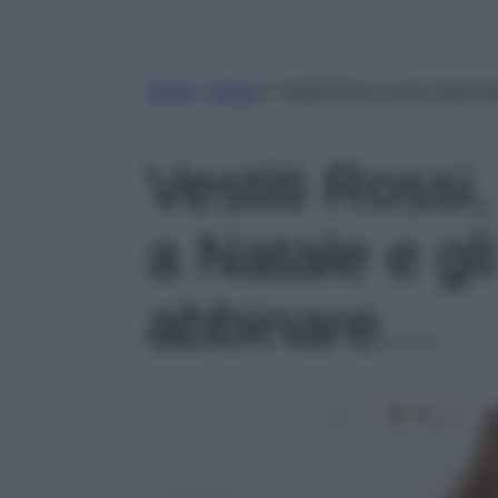
Home
»
Moda
»
Vestiti Rossi, come indossar
Vestiti Rossi
a Natale e gl
abbinare…