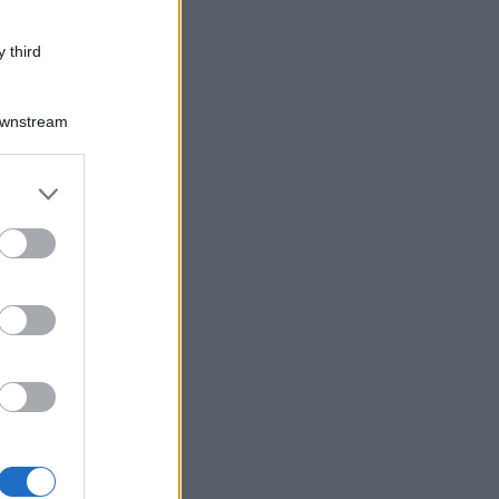
 third
Downstream
er and store
to grant or
ed purposes