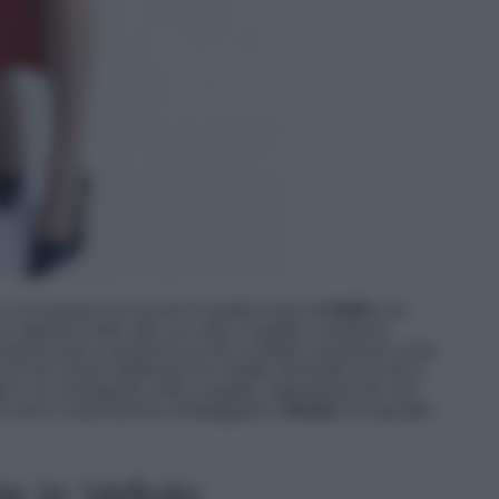
i va sempre sul sicuro! Il vestito rosso di
H&M
è un
 latelare molto alto, un collo a lupetto e maniche
asticizzato e questo fa sì che si adatti a qualsiasi curva,
di non averlo addosso! Un vestito sensuale ma che ti
e e un avvolgente collo a lupetto. Impreziosiscilo con
 nere e sarai pronta a festeggiare il
Natale
con grande
e in Velluto