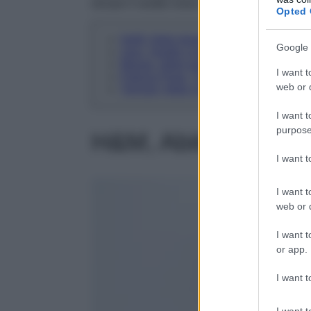
trovare il vestito rosso da indossare a Natal
Opted 
H&M, Abito drappeggiato con collo a lu
Google 
Zara, Vestito Lingerie in Velluto
Mango, Abito paillettes collo halter
I want t
Patrizia Pepe, Tubino midi con piume
web or d
Twinset, Abito corto in tulle con volant
I want t
purpose
H&M, Abito drappegg
I want 
I want t
web or d
I want t
or app.
I want t
I want t