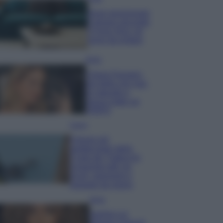
Dove posizionare
il divano secondo
il Feng Shui: gli
errori da evitare
Moda
Chiara Ferragni,
più bella che mai:
al naturale e
senza make up
VIDEO
Viaggi
Il borgo più
spettacolare della
Costa dei Trabocchi
conquista tutti: tra
vicoli, panorami e
spiagge da sogno
Moda
Samira Lui
sfoggia il beach