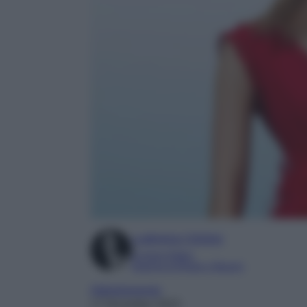
Ludovica Cimino
Content Editor
Esperta di Moda e Beauty
Abbigliamento
17 Dicembre 2023