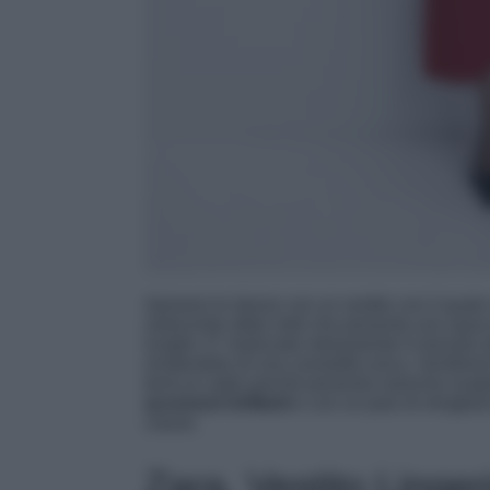
Apriamo le danze con un vestito con il quale s
seducente abito midi che presenta uno spacco
lunghe. E’ realizzato interamente in tessuto el
rendendolo di una comodità unica. Sembrerà 
terrà al caldo poiché presenta maniche lungh
accessori
brillanti
e con un paio di slingback
classe.
Zara, Vestito Lingeri