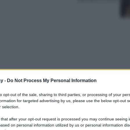
y -
Do Not Process My Personal Information
to per rispolverare i vestiti rossi che abbiamo
nuovi! Ecco la nostra guida alla scelta dei
to opt-out of the sale, sharing to third parties, or processing of your per
uest’inverno…
formation for targeted advertising by us, please use the below opt-out s
 selection.
 that after your opt-out request is processed you may continue seeing i
ased on personal information utilized by us or personal information dis