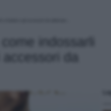
li a Natale e gli accessori da abbinare…
, come indossarli
i accessori da
Le