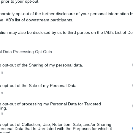
 prior to your opt-out.
rately opt-out of the further disclosure of your personal information by
he IAB’s list of downstream participants.
tion may also be disclosed by us to third parties on the IAB’s List of 
 that may further disclose it to other third parties.
 that this website/app uses one or more Google services and may gath
l Data Processing Opt Outs
including but not limited to your visit or usage behaviour. You may click 
 to Google and its third-party tags to use your data for below specifi
o opt-out of the Sharing of my personal data.
ogle consent section.
In
o opt-out of the Sale of my Personal Data.
repariamo già a rispolverare i vestiti per le grandi
i
vestiti rossi
. La loro bellezza e raffinatezza ammaliano
In
asioni più formali a quelle più casual e sportive è
o rosso è, infatti, l’emblema della sensualità e della
to opt-out of processing my Personal Data for Targeted
 Jessica Rabbit, c’è tutto un mondo da scoprire. Abiti con
ing.
In
titi in velluto rosso perfetti per il periodo natalizio, o a
 tubino per un look quiet sexy ma irresistibile. Insomma,
oda ti offre ampia possibilità di scelta. Anzi, ampissima.
o opt-out of Collection, Use, Retention, Sale, and/or Sharing
ersonal Data that Is Unrelated with the Purposes for which it
uello che più ci piace. Ma tranquilla, ti aiutiamo noi a
lected.