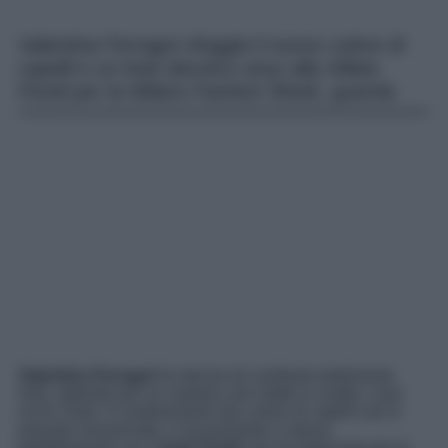
Valentina Ferragni sfoggia il nuovo colore di
capelli e un look davvero sexy alla sfilata
Fendi per la Milano Fashion Week, guarda.
Valentina Ferragni
ha deciso di cambiare totalmente
look, optando per un castano che mette in risalto i suoi
occhi chiari. Il cambiamento del colore di capelli non è
passato inosservato, e sicuramente si sposa
perfettamente con il
look Fendi
che ha indossato per la