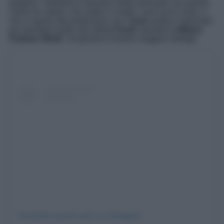
parigine. Valentina è davvero molto sensuale con questo
colore di capelli, che mette in risalto i suoi occhi chiari, e
che si sposa alla perfezione con il
look
audace indossato
per prendere parte alla sfilata
Fendi
, durante la
Milano
Fashion Week
. Scopriamo insieme maggiori dettagli.
Visualizza questo post su Instagram