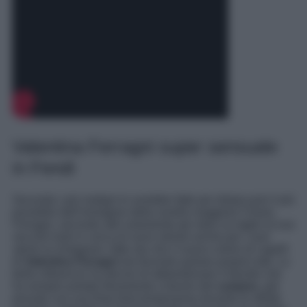
Valentina Ferragni super sensuale
in Fendi
Secondo i più maligni lo avrebbe fatto per distaccarsi il più
possibile dall’immagine della sorella maggiore Chiara
Ferragni, secondo altri solamente per dare un taglio al suo
vecchio look in cerca di nuovi stimoli anche per i suoi
utenti su Instagram, fatto sta che il nuovo colore di capelli
di
Valentina Ferragni
sta facendo parlare proprio tutti. La
bella influencer ha deciso di abbandonare il biondo che
ha sempre portato fieramente a favore del
castano
, già
provato con una finta tinta temporanea durante le sfilate