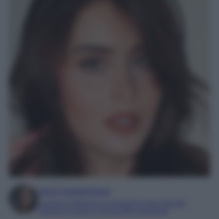
Irene Sangermano
Laureta in letteratura e traduzione interculturale
Esperta in moda e mondo dello spettacolo