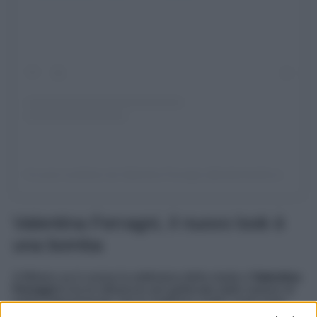
Un post condiviso da Valentina Ferragni (@valentinaferragni)
Valentina Ferragni, il nuovo look è
una bomba
A Milano va in scena la settimana della moda e
Valentina
Ferragni
è tra le influencer più gettonate dalle maison di
moda internazionali, che la vogliono a tutti i costi come
ospite del front row delle loro sfilate.
Fendi
ha invitato la