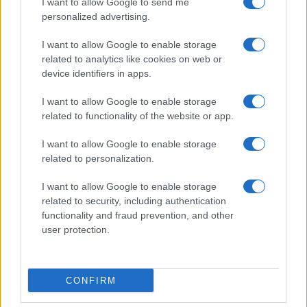
I want to allow Google to send me
Viaggi
personalized advertising.
Il borgo più spettacolare della
Costa dei Trabocchi conquista
I want to allow Google to enable storage
tutti: tra vicoli, panorami e spiagge
related to analytics like cookies on web or
da sogno
device identifiers in apps.
I want to allow Google to enable storage
Moda
related to functionality of the website or app.
Samira Lui sfoggia il beach
look perfetto per l’estate:
I want to allow Google to enable storage
scoprilo qui!
related to personalization.
I want to allow Google to enable storage
related to security, including authentication
functionality and fraud prevention, and other
user protection.
© – Stylosophy – Anicaflash S.r.l. – P.Iva 01816001000 – Testata
Giornalistica registrata presso il Tribunale ordinario di Roma, n° 111/2022
del 21/07/2022
CONFIRM
Contatti