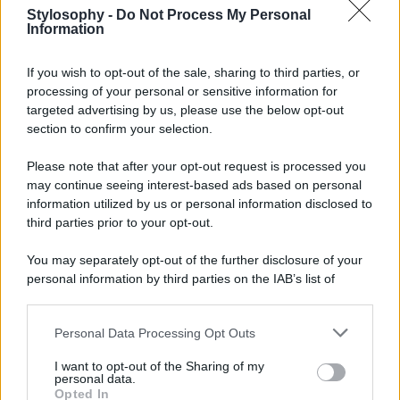
sorella minore di Chiara e lei si è presentata all’evento
Stylosophy -
Do Not Process My Personal
Information
con un
look
davvero sensuale. Forte del nuovo colore di
capelli che le sta divinamente, Valentina ha scelto un
abito senza spalline tri-color.
If you wish to opt-out of the sale, sharing to third parties, or
processing of your personal or sensitive information for
LEGGI ANCHE >>>
Belen Rodriguez sceglie i
Camperos bicolor e la borsa griffata, guarda
targeted advertising by us, please use the below opt-out
section to confirm your selection.
Marrone, rosso corallo e azzurro si mescolano in un
outfit
frizzante,
arricchito dalla
borsa Fendi
che riprende i
Please note that after your opt-out request is processed you
colori dell’abito ma anche da un paio di deliziose
may continue seeing interest-based ads based on personal
décolleté rosse
. Rossetto audace e orecchini della sua
linea nella nuova colorazione red, sono l’arma vincente
information utilized by us or personal information disclosed to
per rendere perfetto l’outfit della Ferragni. A voi piace?
third parties prior to your opt-out.
You may separately opt-out of the further disclosure of your
personal information by third parties on the IAB’s list of
downstream participants.
Personal Data Processing Opt Outs
This information may also be disclosed by us to third parties
on the IAB’s List of Downstream Participants that may further
I want to opt-out of the Sharing of my
disclose it to other third parties.
personal data.
Opted In