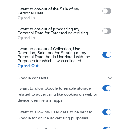
Please note that this website/app uses one or more Google
services and may gather and store information including but
I want to opt-out of the Sale of my
Personal Data.
not limited to your visit or usage behaviour. You may click to
Opted In
grant or deny consent to Google and its third-party tags to
use your data for below specified purposes in below Google
I want to opt-out of processing my
consent section.
Personal Data for Targeted Advertising.
Leggi anche
Opted In
I want to opt-out of Collection, Use,
Retention, Sale, and/or Sharing of my
Personal Data that Is Unrelated with the
Casa
Purposes for which it was collected.
Opted Out
Dove posizionare il divano
secondo il Feng Shui: gli
errori da evitare
Google consents
I want to allow Google to enable storage
related to advertising like cookies on web or
Moda
device identifiers in apps.
Chiara Ferragni, più bella
che mai: al naturale e senza
I want to allow my user data to be sent to
make up VIDEO
Google for online advertising purposes.