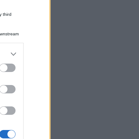
 third
Downstream
er and store
to grant or
ed purposes