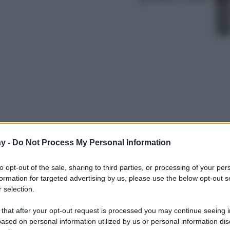
y -
Do Not Process My Personal Information
mete sempre più belle da seguire, soprattutto
rossime vacanze in barca. Se è proprio questo
to opt-out of the sale, sharing to third parties, or processing of your per
 ecco quali sono secondo noi le destinazioni
formation for targeted advertising by us, please use the below opt-out s
 selection.
 that after your opt-out request is processed you may continue seeing i
ased on personal information utilized by us or personal information dis