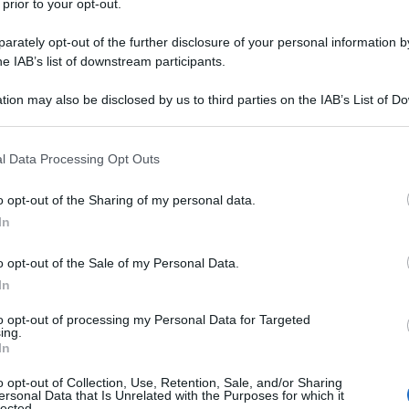
 prior to your opt-out.
rately opt-out of the further disclosure of your personal information by
he IAB’s list of downstream participants.
tion may also be disclosed by us to third parties on the IAB’s List of 
 that may further disclose it to other third parties.
 that this website/app uses one or more Google services and may gath
l Data Processing Opt Outs
including but not limited to your visit or usage behaviour. You may click 
 to Google and its third-party tags to use your data for below specifi
o opt-out of the Sharing of my personal data.
ogle consent section.
In
o opt-out of the Sale of my Personal Data.
In
nica per esplorare le meraviglie del
Mediterraneo
. Con
nazioni affascinanti, il Mediterraneo è una delle migliori
to opt-out of processing my Personal Data for Targeted
olta per tutte questo stile di vacanza. Oggi vedremo
ing.
 Mediterraneo che vi regaleranno di certo ricordi
In
antissime possibilità che non si troverebbero mai con altre
e diverse destinazioni e di creare un
itinerario
o opt-out of Collection, Use, Retention, Sale, and/or Sharing
baie appartate, isole remote e città costiere affascinanti,
ersonal Data that Is Unrelated with the Purposes for which it
Navigare sul mare vi permetterà di connettervi con la
lected.