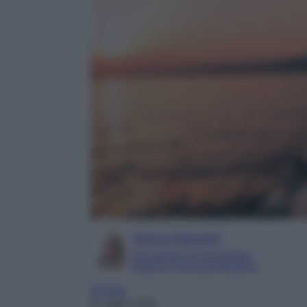
Serena Basciani
Giornalista e Content Editor
Esperta in Personal Branding
Europa
8 Luglio 2023