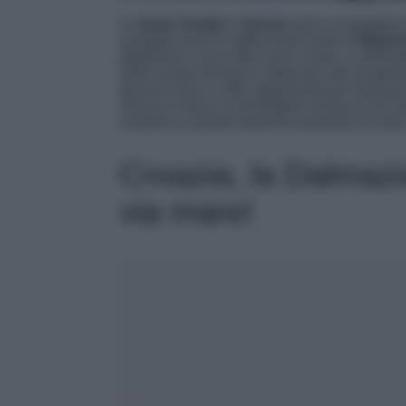
Le
Isole Cicladi
in
Grecia
sono un paradiso pe
navigate verso le affascinanti isole di
Mykon
pittoresche, una volta scesi a terra, e ammirat
nelle acque turchesi e dedicarvi alla scopert
fascino unico e offre opportunità per rilassars
Grecia in barca vi permetterà anche di non dov
scoprire in questo autentico paradiso di ma
Croazia, la Dalmazi
via mare!