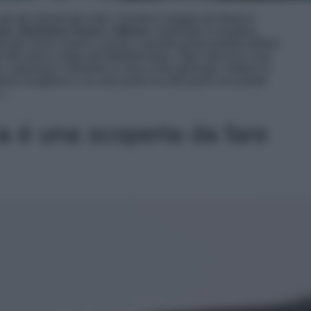
r gli amanti del mare. Iniziate il viaggio da Atene e
os
,
Santorini
,
Paros
e
Naxos
. Esplorate le stradine
e gli iconici mulini a vento; a questo punto potrete tuffarvi
a del mare a largo del Mediterraneo. Ogni isola ha il suo
i, esplorare e divertirsi la sera a fine giornata. Vedere la
er scegliere in un solo posto tra tutti quelli che potete
re…
a è una scoperta da fare