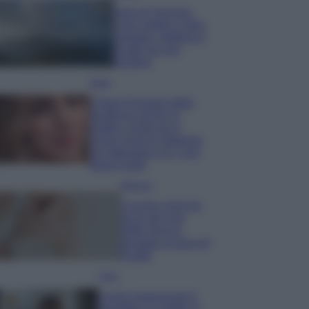
Isola di Vulcano,
cosa vedere e fare:
spiagge, trekking e
luoghi da non
perdere
Moda
Chiara Ferragni detta
tendenza anche in
estate: scopri qui il
nuovo must di stagione
da indossare con i tuoi
beach look!
Bellezza
5 scrub corpo fai
da te per una
pelle liscia e
levigata a prova di
Estate
Casa
Come organizzare il
frigorifero in estate: 5