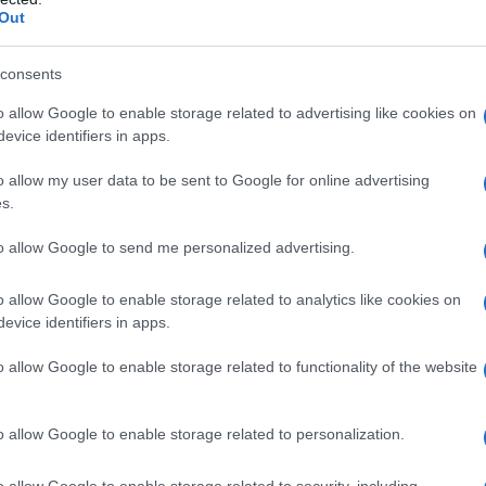
ami spettacolari, spiagge incontaminate e paesaggi
Out
gno in acque difficilmente raggiungibili a nuoto o via terra,
ra vediamo quali sono i posti migliori da vedere in barca
consents
o allow Google to enable storage related to advertising like cookies on
cui non si può non partire…
evice identifiers in apps.
 fare via mare!
tutto italiano!
o allow my user data to be sent to Google for online advertising
i pensato?
s.
eari
i della pace e della bellezza!
to allow Google to send me personalized advertising.
i. Un paradiso da cui non
o allow Google to enable storage related to analytics like cookies on
evice identifiers in apps.
o allow Google to enable storage related to functionality of the website
o allow Google to enable storage related to personalization.
o allow Google to enable storage related to security, including