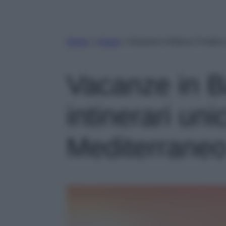
Home
»
Viaggi
»
Vacanze in Barca: 6 mete e 
Vacanze in B
intinerari unic
Mediterrane