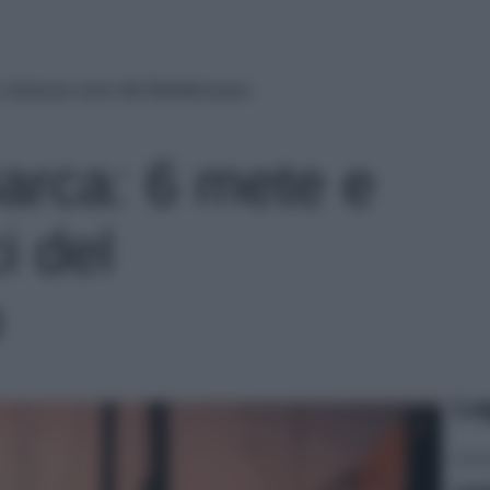
intinerari unici del Mediterraneo
arca: 6 mete e
i del
o
Le