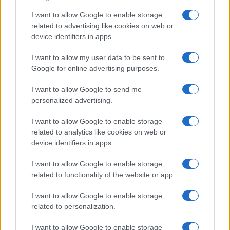
provare
I want to allow Google to enable storage
related to advertising like cookies on web or
Casa
device identifiers in apps.
Hai tante piante in casa?
Questi accessori IKEA ti
I want to allow my user data to be sent to
semplificano davvero la vita
Google for online advertising purposes.
I want to allow Google to send me
Moda
personalized advertising.
Hailey Bieber sfoggia il trend
I want to allow Google to enable storage
dell’estate con il bikini effetto
velluto FOTO
related to analytics like cookies on web or
device identifiers in apps.
I want to allow Google to enable storage
Casa
related to functionality of the website or app.
Dove posizionare il divano
secondo il Feng Shui: gli
I want to allow Google to enable storage
errori da evitare
related to personalization.
I want to allow Google to enable storage