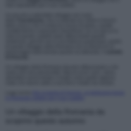
noto soprattutto per il suo castello.
Un piccolo e splendido villaggio nel cuore
della
Transilvania,
che si estende tra colline e boschi
della zona e che si snida tra viuzze di pietra, casette
caratteristiche e panorami straordinari, tra cui spicca la
vista di questo castello tanto affascinante quanto
misterioso, perché non è una fortezza qualunque, quella
di questo villaggio della Romania era la dimora di un
personaggio tanto temuto quanto accattivante, il
castello
di Dracula.
Un villaggio della Romania davvero affascinante e che
vanta una vera personalità, fatta di scorci unici, storia,
atmosfere senza tempo e luoghi come quello appena
citato che danno adito a racconti e misteri da svelare.
Leggi anche
Alla scoperta di Govone, un bellissimo borgo
in Piemonte celebre per il suo castello
Un villaggio della Romania da
scoprire questo autunno