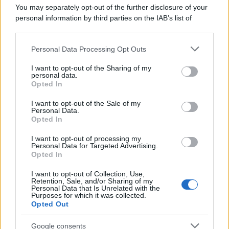
You may separately opt-out of the further disclosure of your
personal information by third parties on the IAB’s list of
downstream participants.
Personal Data Processing Opt Outs
This information may also be disclosed by us to third parties
on the IAB’s List of Downstream Participants that may further
I want to opt-out of the Sharing of my
disclose it to other third parties.
personal data.
Opted In
Please note that this website/app uses one or more Google
services and may gather and store information including but
I want to opt-out of the Sale of my
Personal Data.
not limited to your visit or usage behaviour. You may click to
Opted In
grant or deny consent to Google and its third-party tags to
use your data for below specified purposes in below Google
I want to opt-out of processing my
consent section.
Personal Data for Targeted Advertising.
Leggi anche
Opted In
I want to opt-out of Collection, Use,
Retention, Sale, and/or Sharing of my
Bellezza
Personal Data that Is Unrelated with the
Purposes for which it was collected.
Niacinamide, il segreto beauty
Opted Out
non solo della pelle ma anche dei
Capelli: proprietà e prodotti da
Google consents