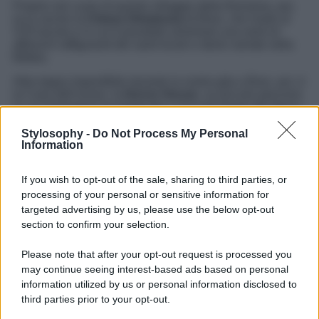
Proprio nel cuore di questo villaggio della Romania, poi,
ecco anche la
Chiesa Ortodossa
di Bran, che risale al
XVII secolo e in cui è possibile ammirare una serie di
affreschi raffiguranti dei santi locali e storie narrate nella
Bibbia.
Altra tappa imperdibile durante la vostra gita a Bran, poi, è
la Casa dell’orrore, la
Horror House
, un piccolo percorso
in cui immergersi tra leggende e racconti legati alla figura
di Dracula, e che pur non essendo un museo vi dona la
possibilità di entrare nella storia e nelle leggende locali.
Stylosophy -
Do Not Process My Personal
Information
E ancora i
mercati di questo villaggio della Romania,
in
cui provare e acquistare i prodotti legati alla tradizione
If you wish to opt-out of the sale, sharing to third parties, or
locale, come i formaggi freschi e i buonissimi dolci che
processing of your personal or sensitive information for
vengono preparati seguendo le tradizionali ricette di
famiglia.
targeted advertising by us, please use the below opt-out
section to confirm your selection.
Un luogo che vale la pena conoscere e visitare, facendo
tappa in una delle sue osterie e gustando piatti come
Please note that after your opt-out request is processed you
il
sarmale, mămăligă e ciorbă de burtă
, rilassandosi tra
may continue seeing interest-based ads based on personal
mercati e botteghe e lasciandovi conquistare dal fascino
assoluto di questo villaggio della Romania unico e
information utilized by us or personal information disclosed to
misterioso.
third parties prior to your opt-out.