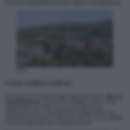
boschi e in atmosfere che fanno vagare l’immaginazione.
Bran
Cosa vedere a Bran
Un luogo in cui scoprire luoghi particolari come il
Muzeul
Satului Brănean
, il museo del villaggio di Bran, che è
stato fondato nel 1962, e in cui sono site le case
tradizionali locali e provenienti dai villaggi della zona,
laboratori per lavorare il legno e la lana ma anche oggetti
che sono legati alla vita contadina di Bran.