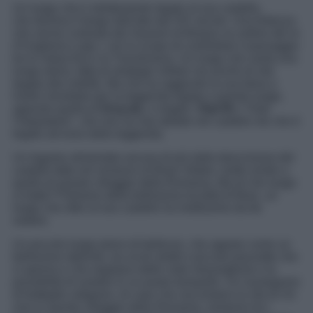
Un luogo che è strettamente legato al suo castello,
che domina il borgo dall’alto dal XIV secolo. Una fortezza
che venne costruita dai Sassoni di Brașov su ordine del re
d’Ungheria Luigi I, con lo scopo di controllare il passaggio
tra la Valacchia e la Transilvania. Un luogo che vanta una
lunga storia, fatta di strategie militari ma anche di vita
legata alla nobiltà. Ma che ha raggiunto la sua fama a
livello mondiale per la leggenda legata a questo luogo,
appunto quella di
Dracula
, o meglio,
Vlad III
o “Vlad
l’Impalatore”, che non ha mai abitato nel castello me che è
legato ad esso dalla leggenda.
Un legame alimentato ancora di più dalla descrizione del
castello fatta nel romanzo di Bram Stoker, molto simile a
quello di questo villaggio della Romania. Ma di che luogo
si tratta? Parliamo della bellissima località di Bran, un
luogo che oltre al suo castello ha moltissimo da far
vedere.
Un piccolo luogo pieno di bellezze, che appare come un
bellissimo labirinto, tra vicoli stretti e piccole piazzette che
si aprono e che regalano delle viste meravigliose e la
possibilità di sostare in un posto tranquillo. Un susseguirsi
di botteghe artigiane, di case che raccontano la vita di chi
vive in questo villaggio della Romania, immerso tra i