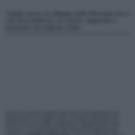
Viaggio verso un villaggio della Romania che è
una vera bellezza, tra misteri, leggende e
panorami che tolgono il fiato
Quale occasione migliore dell’arrivo di Halloween per
organizzare un viaggio verso un luogo bellissimo ma
anche ricco di location misteriose e leggendarie? Beh,
nessuna, ed è per questo che dovreste programmare
subito un
viaggio in Romania
, verso un villaggio che è