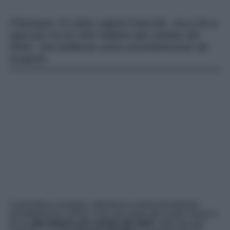
Chiunque c’è stato capirà il perché, ma è lei a
spiccare tra le città Italiane più visitate del
2024. Una bellezza unica assolutamente da
scoprire.
Carismatica, energica, pittoresca e piena di bellezze
architettoniche uniche. Una vera perla del nostro Paese e
tra le
città Italiane più visitate del 2024
, tanto da aver