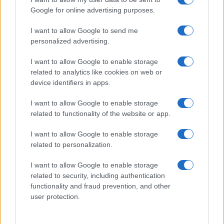
make up VIDEO
Google for online advertising purposes.
I want to allow Google to send me
Viaggi
personalized advertising.
Il borgo più spettacolare della
Costa dei Trabocchi conquista
I want to allow Google to enable storage
tutti: tra vicoli, panorami e spiagge
related to analytics like cookies on web or
da sogno
device identifiers in apps.
I want to allow Google to enable storage
Moda
related to functionality of the website or app.
Samira Lui sfoggia il beach
look perfetto per l’estate:
I want to allow Google to enable storage
scoprilo qui!
related to personalization.
I want to allow Google to enable storage
related to security, including authentication
functionality and fraud prevention, and other
user protection.
© – Stylosophy – Anicaflash S.r.l. – P.Iva 01816001000 – Testata
Giornalistica registrata presso il Tribunale ordinario di Roma, n° 111/2022