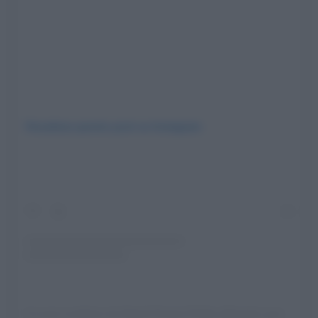
Visualizza questo post su Instagram
Un post condiviso da Napoli Poesia D’Italia (@napoli_poesia_ditalia)