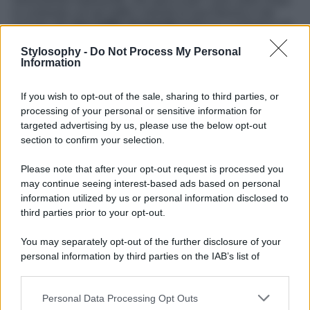
monumento imponente, che spicca per i suoi colori chiari
in contrasto con gli edifici colorati ai suoi fianchi e che
include altri
due edifici di grande
bellezza, la Basilica di
Santa Restituta e la Cappella del Tesoro di San Gennaro.
Stylosophy -
Do Not Process My Personal
E ancora i Quartieri Spagnoli siti nel centro storico di
Information
Napoli e che rappresentano l’anima più vera della città,
lasciandosi conquistare dai colori dai panni stesi che
If you wish to opt-out of the sale, sharing to third parties, or
attraversano da un capo all’altro i vicoli del quartiere, dalla
sue taverne in cui sostare per assaporare le prelibatezze
processing of your personal or sensitive information for
partenopee e per scoprire o sapori legati alla straordinaria
targeted advertising by us, please use the below opt-out
tradizione culinaria campana e napoletana. Per poi finire il
section to confirm your selection.
vostro tour passeggiando sul lungomare di Napoli, un
luogo di quiete e relax, in cui godersi un paesaggio
Please note that after your opt-out request is processed you
mozzafiato sul mare e sulla strepitosa
vista del Vesuvio
e
may continue seeing interest-based ads based on personal
della Collina di Posillipo. Godendovi a pieno le bellezze
di una delle città Italiane più visitate del 2024 e senza
information utilized by us or personal information disclosed to
dubbio di una delle città più belle del Mondo.
third parties prior to your opt-out.
You may separately opt-out of the further disclosure of your
personal information by third parties on the IAB’s list of
downstream participants.
Personal Data Processing Opt Outs
This information may also be disclosed by us to third parties