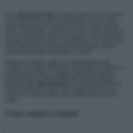
Una
città piena di vita
, di colori, di profumi e di luoghi in
cui entrare nel vivo delle sue tradizioni e cultura. Una
delle città Italiane più visitate del 2024, che ha ispirato
poeti e compositori, cantata nei versi di celebri canzoni e
set di numerosissimi film e sceneggiati. Una meta fonde
passato, presente e futuro, dominata dal “suo” vulcano e
che si affaccia sul mare regalando immagina uniche
scenari mozzafiato a chiunque vi si rechi.
Parliamo di Napoli e delle sue infinite bellezze da
scoprire. Una delle città Italiane più visitate del 2024 e in
cui prenotare subito un viaggio, dedicandosi qualche
giorno di relax e scoprendone ogni dettaglio. Magari
partendo dallo
Spaccanapoli
, una lunga strada sita nel
centro storico della città e che la divide da nord a sud,
come se ci fosse un taglio netto esattamente alla sua
metà.
Cosa vedere a Napoli