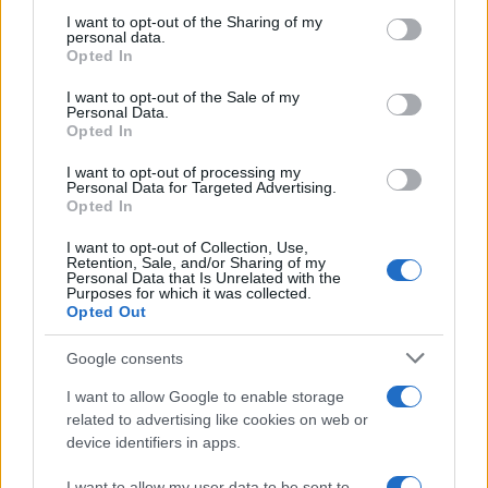
on the IAB’s List of Downstream Participants that may further
I want to opt-out of the Sharing of my
disclose it to other third parties.
personal data.
Opted In
Please note that this website/app uses one or more Google
services and may gather and store information including but
I want to opt-out of the Sale of my
Personal Data.
not limited to your visit or usage behaviour. You may click to
Opted In
grant or deny consent to Google and its third-party tags to
use your data for below specified purposes in below Google
I want to opt-out of processing my
consent section.
Personal Data for Targeted Advertising.
Leggi anche
Opted In
I want to opt-out of Collection, Use,
Retention, Sale, and/or Sharing of my
Personal Data that Is Unrelated with the
Casa
Purposes for which it was collected.
Opted Out
Dove posizionare il divano
secondo il Feng Shui: gli
errori da evitare
Google consents
I want to allow Google to enable storage
related to advertising like cookies on web or
Moda
device identifiers in apps.
Chiara Ferragni, più bella
che mai: al naturale e senza
I want to allow my user data to be sent to