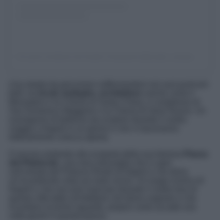
Un post condiviso da Scatto Campania (@scatto_campania)
Una strada da percorrere soffermandosi nei suoi punti più
belli, tra
locali, botteghe, architetture
uniche come il
Monastero e la Chiesa di Santa Chiara, il complesso di
San Domenico Maggiore o la Chiesa di Gesù Nuovo. Un
susseguirsi di bellezze da scoprire durante il vostro
viaggio a Napoli in un giorno e che vi lasceranno
letteralmente a bocca aperta.
O ancora andando alla scoperta della sua famosa
Piazza
del Plebiscito
, una vera meraviglia che si apre
sull’entrata del Palazzo Reale di Napoli e che dona
un’incantevole vista sul mare vicino. Un luogo iconico di
Napoli e che non può mancare durante il vostro tour di
questa città dalle architetture che fanno sognare e che
incantano al primo sguardo, proprio come accade una
volta giunti in questa piazza.