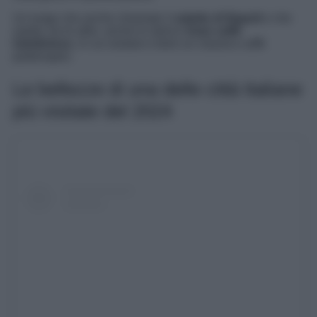
Un luogo che anche chiamato il
salotto di Napoli
e che
ospita, tra le altre, anche lo storico
Gran caffè
Gambrinus
, in cui sostare e bere un classico caffè
partenopeo.
Le bellezze di una delle città Italiane
più visitate del 2024