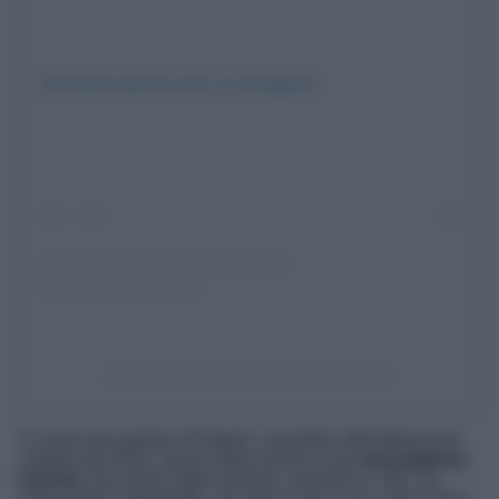
Visualizza questo post su Instagram
Un post condiviso da @lisadibernardo78
E come non parlare di Napoli, una delle città Italiane più
visitate del 2024, senza citare anche il suo
meraviglioso
Duomo
che vanta origini antiche, risalenti al ‘200. Un