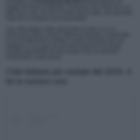
assistito a un
incremento del 60%
di prenotazioni di
viaggi nel mese di febbraio. Insomma, una meta che sa il
fatto suo e che, se non lo avete ancora fatto, non dovreste
mancare di visitare il prima possibile.
Una città magica sotto ogni punto di vista, in cui si
intrecciano storie, vissuti, influenze passate e modernità,
in cui la tradizione è sentita in modo viscerale dai suoi
abitanti e in cui ogni via racconta qualcosa di questa
località impossibile da non amare e da cui lasciarsi
conquistare a ogni passo.
Città Italiane più visitate del 2024, è
lei la numero uno