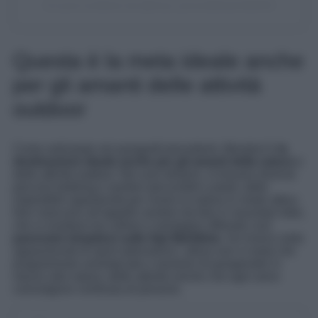
Un post condiviso da @trave_laroundtheworld2024
Questa è la meta ideale anche
per gli amanti delle attività
outdoor
Come anticipato nei paragrafi precedenti, Mondovì è
la
destinazione ideale anche per gli amanti della natura
e
delle attività outdoor. Nei suoi dintorni, si trovano diverse
percorsi trekking e sentieri percorribili a piedi, delle
imperdibili opportunità per vivere la natura in modo attivo.
Non mancano all’appello sentieri da fare in mountain bike,
che si snodano tra colline e montagne offrendo così
panorami strepitosi sulle Alpi Marittime.
Se invece siete
appassionati di sport adrenalinici, allora non vi resta che
programmare arrampicate e sessioni di parapendio in
mezzo alla natura, delle attività uniche che ogni anno
coinvolgono centinaia di persone.