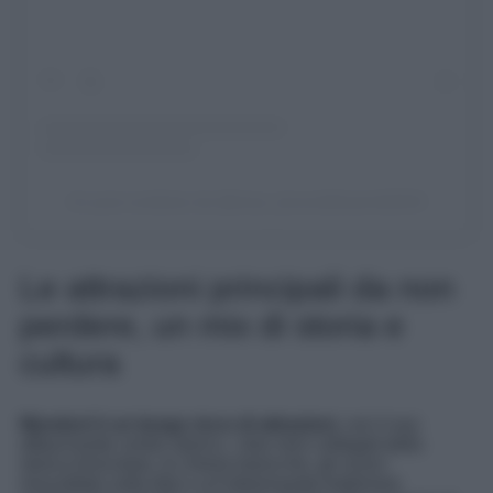
Un post condiviso da @trave_laroundtheworld2024
Le attrazioni principali da non
perdere, un mix di storia e
cultura
Mondovì è un borgo ricco di attrazioni
, con il suo
affascinante centro storico, i due rioni collegati dalla
storica funicolare, le chiese barocche, gli scorci
mozzafiato sulle Alpi e un’interessante tradizione