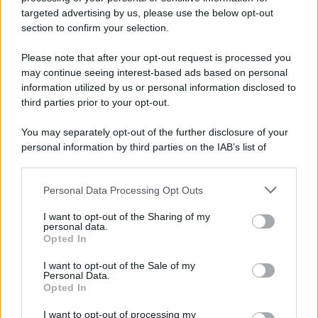
targeted advertising by us, please use the below opt-out
section to confirm your selection.
Please note that after your opt-out request is processed you
may continue seeing interest-based ads based on personal
Un post condiviso da @trave_laroundtheworld2024
information utilized by us or personal information disclosed to
third parties prior to your opt-out.
You may separately opt-out of the further disclosure of your
personal information by third parties on the IAB’s list of
downstream participants.
Personal Data Processing Opt Outs
This information may also be disclosed by us to third parties
on the IAB’s List of Downstream Participants that may further
I want to opt-out of the Sharing of my
disclose it to other third parties.
personal data.
Opted In
Please note that this website/app uses one or more Google
services and may gather and store information including but
I want to opt-out of the Sale of my
Personal Data.
not limited to your visit or usage behaviour. You may click to
Opted In
grant or deny consent to Google and its third-party tags to
use your data for below specified purposes in below Google
I want to opt-out of processing my