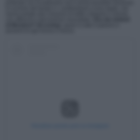
profondo con la tradizione ma è anche possibile ammirare
lo scorrere del tempo e i cambiamenti a esso legati, che
hanno portato alla creazioni di edifici eleganti e colorati,
con affreschi e decorazioni mozzafiato.
Uno dei simboli
di Mondovì? Gli orologi
, sparsi in tutto il paesino e
presenti di ogni forma e misura.
Visualizza questo post su Instagram