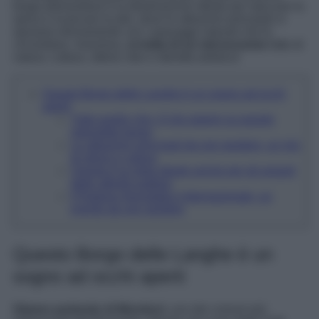
borgo piemontese è la destinazione ideale per staccare la
spina e ricaricare le pile, dove le attrazioni principali si
sposano divinamente con i paesaggi naturali che le
circondano. Insomma,
si tratta di un microcosmo
fatto di
natura, cultura, ottimo cibo e identità artistica!
Questo Borgo delle Langhe è un sogno ad occhi
aperti
Tutto quello che c’è da sapere su questo
splendido borgo
Le attrazioni principali da non perdere, un mix
di storia e cultura
Questa è la meta ideale anche per gli amanti
delle attività outdoor
Il Raduno Aerostatico Internazionale, un
evento da non perdere
Questo Borgo delle Langhe è un
sogno ad occhi aperti
Stiamo parlando di Mondovì,
uno dei comuni più