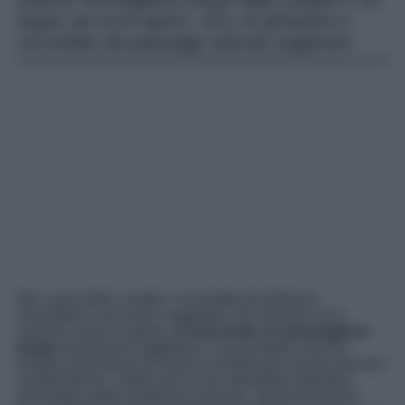
Questo meraviglioso borgo delle Langhe è un
sogno ad occhi aperti, ricco di attrazioni e
circondato da paesaggi naturali suggestivi.
Nel cuore delle Langhe, circondato da bellezze
mozzafiato e da scorci suggestivi che lasciano chi li
osserva a bocca aperta
, si nasconde un meraviglioso
borgo
dal fascino suggestivo, una di quelle chicche
lontane dal turismo di massa e proprio per questo davvero
caratteristiche, celebri per la loro atmosfera autentica
all’insegna della quiete più assoluta. Questo favoloso