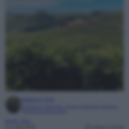
Beatrice Tursi
Laureata in traduzione, lingue e letterature straniere
Esperta di moda e lusso
Borghi
, 
Italia
22 Luglio 2025
Lettura: 5 minuti