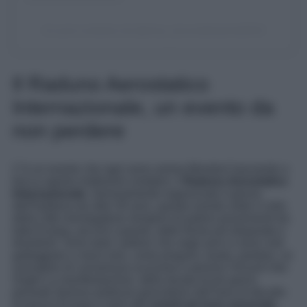
Un post condiviso da @trave_laroundtheworld2024
Il Raduno Aerostatico
Internazionale, un evento da
non perdere
C’è un evento che ogni anno anima Mondovì lasciando a
bocca aperta moltissimi visitatori: il
Raduno Aerostatico
Internazionale.
Generalmente organizzato il giorno
dell’Epifania da oltre 30 anni, questo evento vede il cielo
della città monregalese riempirsi di palloni provenienti da
tutta Europa, piccoli e grandi, dalle forme più disparate e
divertenti. Sono tanti i palloni che negli anni si sono visti
galleggiare a mezz’aria, come pinguini, koala, pantere, un
suonatore di cornamusa scozzese e persino Vincent Van
Gogh! La manifestazione, della durata di più giorni,
prevede diverse partenze giornaliere dall’area di decollo
di piazza Europa e tanti altri
eventi ad esso associati
,