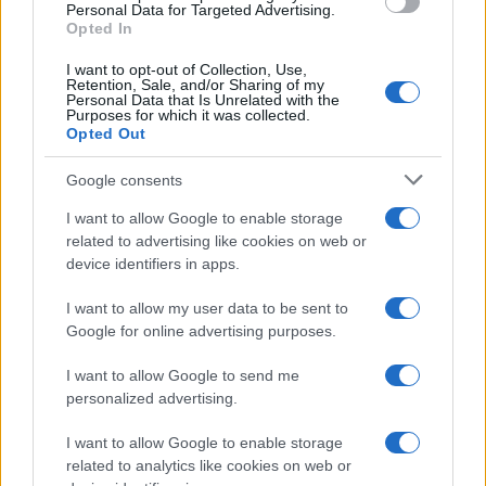
consent section.
Personal Data for Targeted Advertising.
Leggi anche
Opted In
I want to opt-out of Collection, Use,
Retention, Sale, and/or Sharing of my
Personal Data that Is Unrelated with the
Moda
Purposes for which it was collected.
Opted Out
Hailey Bieber sfoggia il trend
dell’estate con il bikini effetto
velluto FOTO
Google consents
I want to allow Google to enable storage
related to advertising like cookies on web or
Casa
device identifiers in apps.
Dove posizionare il divano
secondo il Feng Shui: gli
I want to allow my user data to be sent to
errori da evitare
Google for online advertising purposes.
I want to allow Google to send me
Moda
personalized advertising.
Chiara Ferragni, più bella
I want to allow Google to enable storage
che mai: al naturale e senza
make up VIDEO
related to analytics like cookies on web or