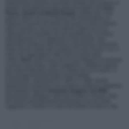
gastronomica di fama nazionale. Andate alla scoperta di
questo meraviglioso luogo partendo proprio dal
rione
Piazza,
situato sul Monte Regale,
celebre per i suoi
palazzi storici, tra cui il Palazzo del Governatore e il
Palazzo Fauzone all’interno del quale si trova il Museo
della Ceramica, che al suo interno ospita una ricca
collezione di manufatti. Da non perdere poi, la chiesa
della Missione e la cattedrale di San Donato, due
splendidi esempi di stile barocco dal fascino seducente.
Dopo essere andati alla scoperta di rione Piazza, non vi
resta che raggiungere l’altro rione ai piedi della
collina,
Breo
, noto invece per le sue eleganti vie porticate
e piazza San Pietro, molto suggestiva. Sebbene queste
due parti di Mondovì siano un sogno ad occhi aperti, la
vera protagonista del borgo senza dubbio
la funicolare, realizzata tra il 1885 e il 1886. Quella
attualmente esistente è una versione moderna, progettata
dal designer italiano
Giorgetto
Giugiaro
nel 2006
,
pensata per collegare i due rioni di Breo e Piazza. Oltre
ad essere particolarmente funzionale è anche molto
suggestiva, complice la vista mozzafiato su tutta la città.