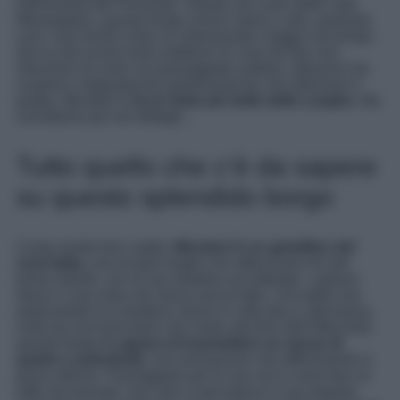
interessanti del Piemonte. Situato nel cuore delle Valli
Monregalesi, questo borgo unisce storia e arte, portando
così i suoi turisti a fare un interessante viaggio nel tempo.
Qui la vita scorre lenta sebbene le cose da fare non
manchino di certo: tra passeggiate outdoor, attrazioni da
scoprire e degustazioni gastronomiche che deliziano il
palato, Mondovì è
tra le mete più belle delle Langhe.
Ma
scendiamo più nei dettagli…
Tutto quello che c’è da sapere
su questo splendido borgo
Come avrete ben capito,
Mondovì è un gioiellino del
nord Italia,
uno di quei luoghi che affascinano fin dal
primo istante, con le sue stradine acciottolate, i palazzi
storici e una vista che lascia senza fiato. Una delle sue
particolarità è la struttura: diviso in città alta e città bassa,
unite da una funicolare che risale alla fine dell’Ottocento,
questo borgo
è capace di trasmettere un senso di
quiete e autenticità
, una sensazione che difficilmente si
prova altrove. Passeggiare per le sue vie è come fare un
tuffo nel passato: non solo si percepisce il suo legame