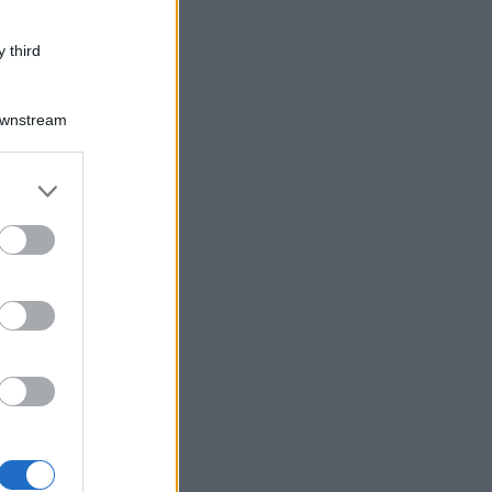
 third
Downstream
er and store
to grant or
ed purposes