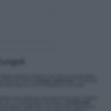
or @borghitalia (@jakecarson90)
Zungoli
databili all’epoca romana e che vanta una particolarità
, anche note come la
Zungoli
“
sotterranea
”. Un insieme
el centro storico e che si sviluppano su più livelli
l tempo sono servite per vari scopi ma che oggi, vengono
, tra cui il prodotto tipico del posto, il
Caciocavallo
dal sapore caratteristico, che viene fatto stagionare in