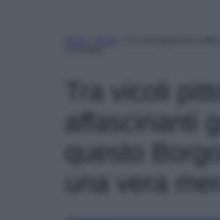
Home
»
Viaggi
»
Tra vicoli pittoreschi e af
meraviglia!
Tra vicoli pit
affascinanti g
questo Borg
una vera mera