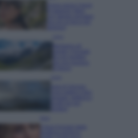
Emma segue il trend
di stagione: bikini
con stampa animalier
ma con un tocco più
glamour!
Viaggi
Montagna ad
agosto: 4 località
da non perdere
per una vacanza
al fresco
Viaggi
Isola di Vulcano,
cosa vedere e fare:
spiagge, trekking e
luoghi da non
perdere
Moda
Chiara Ferragni detta
tendenza anche in