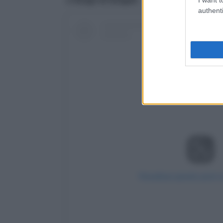
al
borgo di Zungoli.
authenti
Visualizza questo post 