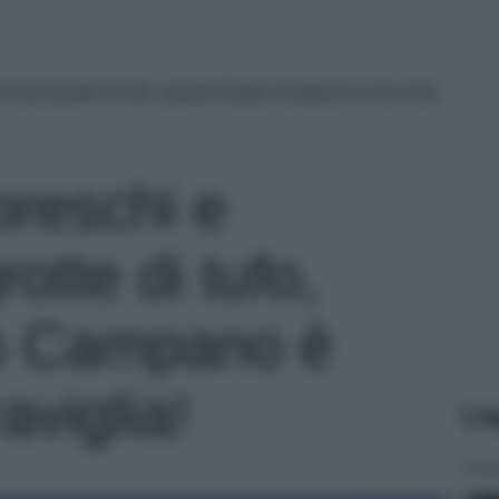
fascinanti grotte di tufo, questo Borgo Campano è una vera
toreschi e
rotte di tufo,
o Campano è
viglia!
Le