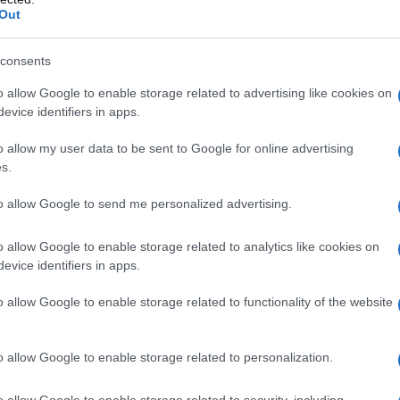
o e del nostro Paese.
Out
rotte
, che ha origini databili all’epoca romana, e che è
igno di tesori di ogni genere e assolutamente da visitare.
consents
o allow Google to enable storage related to advertising like cookies on
avera
evice identifiers in apps.
ngoli
o allow my user data to be sent to Google for online advertising
s.
to allow Google to send me personalized advertising.
a scoprire in primavera
o allow Google to enable storage related to analytics like cookies on
evice identifiers in apps.
belli della Campania, e che vanta origini antiche. Una
 collegata dalle strade romane Appia e Traiana, unite
o allow Google to enable storage related to functionality of the website
 di strade che in passato ebbero un ruolo importante e
rgo e della sua crescita socio economico.
vare da Castrum Curuli, ovvero un capitano normanno di
o allow Google to enable storage related to personalization.
ina. Ma che, secondo altre teorie, dovrebbe derivare dal
e particolarmente diffuso in Lucania, e che ha dato vita
o allow Google to enable storage related to security, including