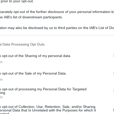
 prior to your opt-out.
rately opt-out of the further disclosure of your personal information by
he IAB’s list of downstream participants.
tion may also be disclosed by us to third parties on the IAB’s List of 
 that may further disclose it to other third parties.
 that this website/app uses one or more Google services and may gath
l Data Processing Opt Outs
including but not limited to your visit or usage behaviour. You may click 
 to Google and its third-party tags to use your data for below specifi
o opt-out of the Sharing of my personal data.
ogle consent section.
In
o opt-out of the Sale of my Personal Data.
In
to opt-out of processing my Personal Data for Targeted
ing.
ra se non organizzando un gita fuori porta verso un luogo
In
e. Un luogo come
uno dei borghi più belli d’Italia
e che, in
 e Puglia, circondato dai monti Molara, Monticelli e
o opt-out of Collection, Use, Retention, Sale, and/or Sharing
n potrà far altro che sorprendervi, immerso nella natura
ersonal Data that Is Unrelated with the Purposes for which it
la presenza di cavità naturali in cui, ormai da secoli,
lected.