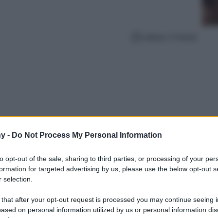
Lettura: 4 minuti
y -
Do Not Process My Personal Information
to opt-out of the sale, sharing to third parties, or processing of your per
formation for targeted advertising by us, please use the below opt-out s
 selection.
e la spina, scoprire nuove tradzioni e
e lontane, un borgo perfetto per un weekend
 that after your opt-out request is processed you may continue seeing i
ased on personal information utilized by us or personal information dis