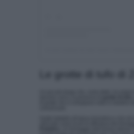
Un post condiviso da Jake Carson | Ambassad
Le grotte di tufo di 
Un piccolo borgo che, come detto, ha origini 
davvero unica, la presenza di
grotte di tufo
di grotte che si sviluppano sotto le stradine d
comunicanti.
Grotte databile all’epoca bizantina e che ne
utilizzate come locali di affinatura dei formaggi
Podolico
. Un formaggio dall’aroma intenso e 