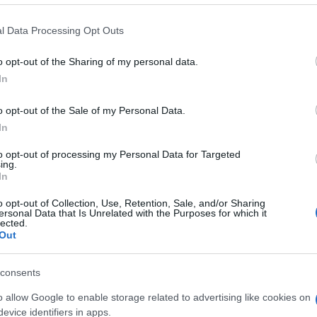
 that this website/app uses one or more Google services and may gath
l Data Processing Opt Outs
including but not limited to your visit or usage behaviour. You may click 
 to Google and its third-party tags to use your data for below specifi
Lettura: 2 minuti
o opt-out of the Sharing of my personal data.
ogle consent section.
In
o opt-out of the Sale of my Personal Data.
In
to opt-out of processing my Personal Data for Targeted
ing.
In
o opt-out of Collection, Use, Retention, Sale, and/or Sharing
ersonal Data that Is Unrelated with the Purposes for which it
lected.
Out
l red carpet di Cannes 2026 con un total red
consents
o allow Google to enable storage related to advertising like cookies on
evice identifiers in apps.