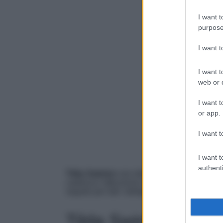
I want t
purpose
I want 
I want t
web or d
I want t
or app.
I want t
I want t
authenti
Tilda Swinton
non delude e anche per la
ce
catalizza l’attenzione di tutti
con il suo icon
seguito per tutti i dettagli.
Tilda Swinton, tutti