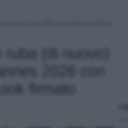
o) la scena a Cannes 2026 con un total red Look firmato
 ruba (di nuovo)
annes 2026 con
Look firmato
Le