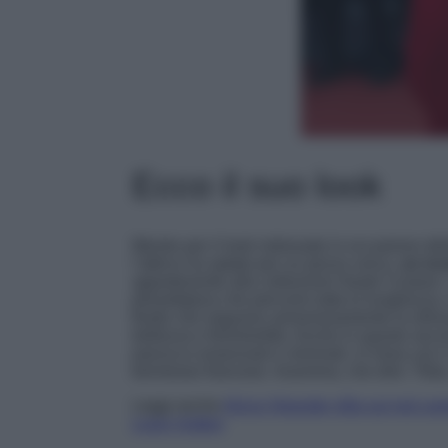
Ecco il suo look
Mentre per il look indossato in occasione de
l’attrice ha optato per un pezzo unico,
un ico
appartenente alla collezione Haute Couture. L
plissettatura che percorre tutta la lunghezza
fluido che seguono armoniosamente la silho
bellezza e femminilità. Anche in questo second
parrucco essenziali e minimali, in linea con il
kermesse francese. Insomma, che dire: Tilda, i
Leggi anche
Alicia Vikander sfila sul red c
Louis Vuitton