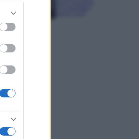
sana e rigogliosa:
non commettere
er and store
questi 3 errori
to grant or
ed purposes