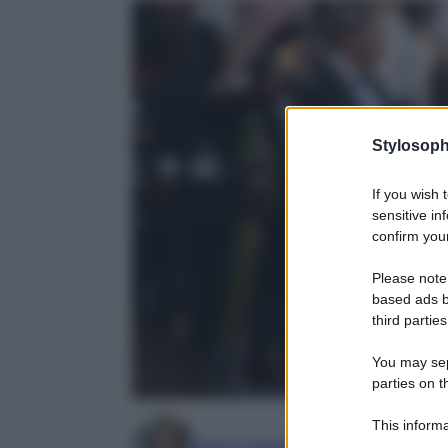
Stylosoph
If you wish 
sensitive in
confirm your
Please note
based ads b
third parties
You may sepa
parties on t
This informa
Marta Vitulano
Participants