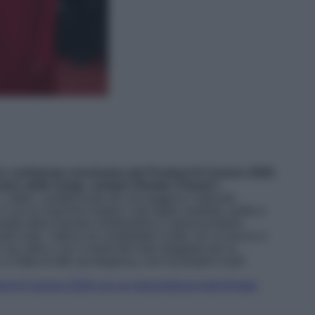
lla
cerimonia conclusiva del
Festival di Cannes 2026
,
nico abito lungo, sempre firmato Chanel
e
’abito, caratterizzato da una leggera e delicata
, è con le maniche lunghe e dal taglio morbido, pulito e
uette della Swinton esaltandola e valorizzandone
o look, l’attrice ha completato il tutto con un trucco e
 suo stile e con il mood del look sfoggiato per la
n fatto di stile ed eleganza, non ha proprio rivali!
arpet di Cannes 2026 con un meraviglioso look firmato