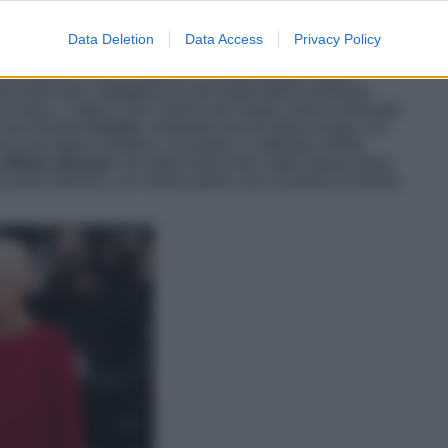
Data Deletion
Data Access
Privacy Policy
one della
première del film
La bola negra
,
Tilda
ndo parlare di sé per giorni e confermandosi regina
secondo look, sfoggiato sul red carpet della cerimonia
da meno. L’attrice, per il primo red carpet, aveva indossato
esso firmato
Chanel
, composto da una blusa lunga, con
e dal taglio morbido e scivolato, in raffinato velluto
effetto sfumato
che dalle note di blu notte intenso della
parte inferiore, con motivi grafici che ricordano la libertà