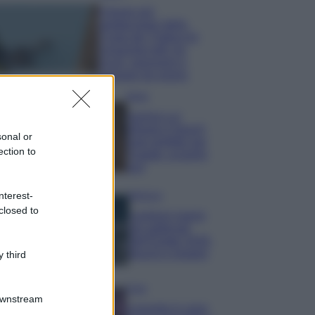
Il borgo più
spettacolare della
Costa dei Trabocchi
conquista tutti: tra
vicoli, panorami e
spiagge da sogno
Moda
Samira Lui
sfoggia il beach
sonal or
look perfetto per
ection to
l’estate: scoprilo
qui!
nterest-
Bellezza
closed to
I profumi marini
più gettonati
dell’Estate 2026,
freschi e leggeri
 third
Casa
Downstream
Lavanda in vaso