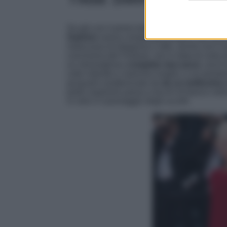
Se già con il primo look, sfoggiato in occasi
Swinton
aveva conquistato proprio tutti face
indiscussa di eleganza e stile, anche con il 
conclusiva del Festival, non è stata di certo 
un meraviglioso
completo due pezzi
, anch’
collo rotondo e maniche lunghe, e un pantalon
jacquard caratterizzato da
da un bellissimo 
parte superiore passa a tocchi di bianco nella 
in volo e il piumaggio degli uccelli.