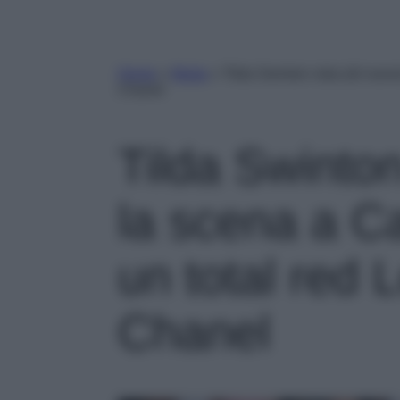
Home
»
Moda
»
Tilda Swinton ruba (di nuov
Chanel
Tilda Swinton
la scena a C
un total red 
Chanel