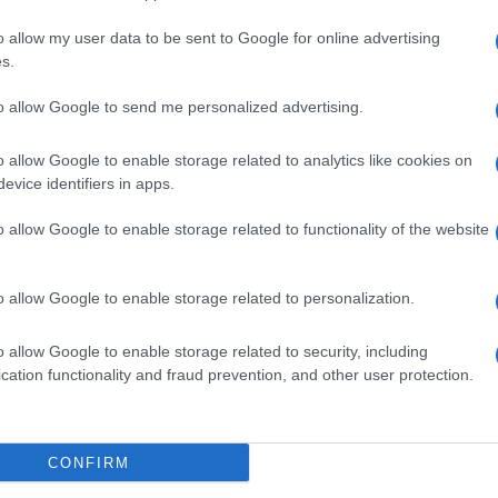
o allow my user data to be sent to Google for online advertising
s.
to allow Google to send me personalized advertising.
o allow Google to enable storage related to analytics like cookies on
evice identifiers in apps.
o allow Google to enable storage related to functionality of the website
o allow Google to enable storage related to personalization.
o allow Google to enable storage related to security, including
cation functionality and fraud prevention, and other user protection.
rimonia conclusiva del
Festival di Cannes 2026
,
ico total red look firmato Chanel Haute Couture
: qui di
CONFIRM
 i look di Cannes 2026