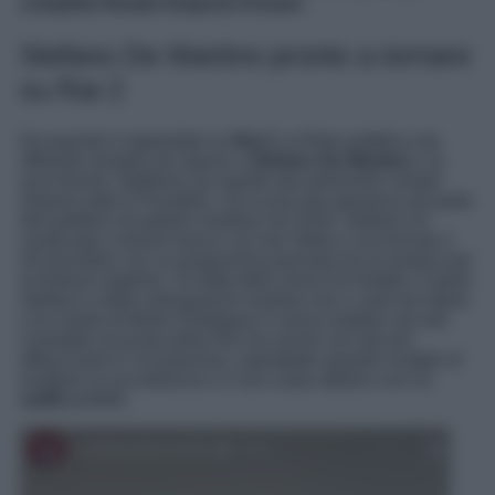
completo firmato Emporio Armani
.
Stefano De Martino pronto a tornare
su Rai 2
Da quando è approdato su
Rai 2
, la Rete pubblica sta
offrendo sempre più spazio a
Stefano De Martino
e ai
suoi format. Sebbene sia sparito dai palinsesti l’amato
Stasera tutto è Possibile, con la piccola speranza da parte
del pubblico di poterlo rivedere nel 2024, Stefano ha
continuato a tenere banco con bar Stella e ora tornare il
26 dicembre con un programma pensato da lui proprio per
le festival natalizie. Si tratta dello show Da Natale a Santo
Stefano e dalle anticipazioni sembra che ci sarà da ridere.
L’ex marito di Belen Rodriguez è senza dubbio uno dei
conduttori di punta della Rai ma anche uno dei più
affascinanti in circolazione, soprattutto quando sceglie di
esaltare la sua bellezza e il suo corpo atletico con un
outfit
perfetto.