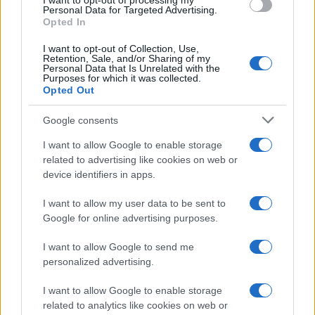
I want to opt-out of processing my
consent section.
Personal Data for Targeted Advertising.
Leggi anche
Opted In
I want to opt-out of Collection, Use,
Retention, Sale, and/or Sharing of my
Personal Data that Is Unrelated with the
Viaggi
Purposes for which it was collected.
Opted Out
Montagna ad agosto: 4
località da non perdere per
una vacanza al fresco
Google consents
I want to allow Google to enable storage
related to advertising like cookies on web or
Viaggi
device identifiers in apps.
Isola di Vulcano, cosa vedere
e fare: spiagge, trekking e
I want to allow my user data to be sent to
luoghi da non perdere
Google for online advertising purposes.
I want to allow Google to send me
Moda
personalized advertising.
Chiara Ferragni detta tendenza
anche in estate: scopri qui il nuovo
I want to allow Google to enable storage
must di stagione da indossare con i
related to analytics like cookies on web or
tuoi beach look!