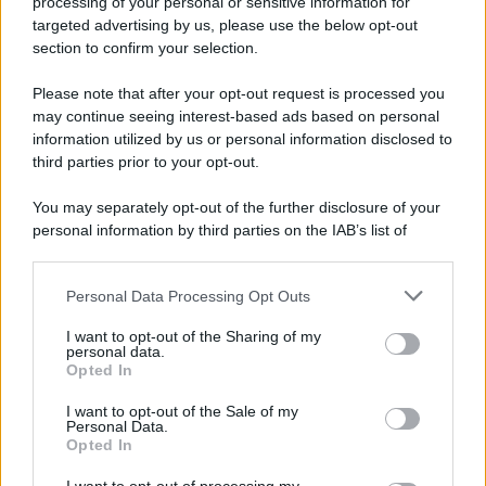
processing of your personal or sensitive information for
LEGGI ANCHE >>>
Kylie Jenner stravolge il suo Look,
caschetto cortissimo e frangia: che stile!
targeted advertising by us, please use the below opt-out
section to confirm your selection.
Stefano sa senza dubbio come essere elegante senza
sforzo, anche grazie alla sua innegabile prestanza fisica
Please note that after your opt-out request is processed you
che riesce ad esaltare ogni outfit anche quelli più sportivi.
may continue seeing interest-based ads based on personal
Grande attesa per i suo Da Natale a Santo Stefano, che
sembra sarà uno dei programmi più seguiti durante le
information utilized by us or personal information disclosed to
festività natalizie sulla Rai. Cosa ne pensate?
third parties prior to your opt-out.
You may separately opt-out of the further disclosure of your
personal information by third parties on the IAB’s list of
downstream participants.
Personal Data Processing Opt Outs
This information may also be disclosed by us to third parties
on the IAB’s List of Downstream Participants that may further
I want to opt-out of the Sharing of my
disclose it to other third parties.
personal data.
Opted In
Please note that this website/app uses one or more Google
services and may gather and store information including but
I want to opt-out of the Sale of my
Personal Data.
not limited to your visit or usage behaviour. You may click to
Opted In
grant or deny consent to Google and its third-party tags to
use your data for below specified purposes in below Google