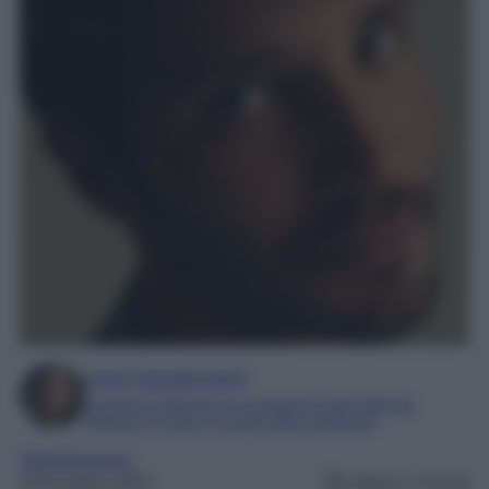
Irene Sangermano
Laureta in letteratura e traduzione interculturale
Esperta in moda e mondo dello spettacolo
Abbigliamento
8 Dicembre 2023
Lettura: 2 minuti