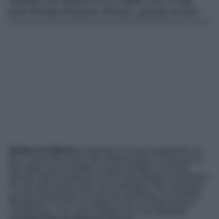
Stefano De Martino è un sogno con il total
look firmato Emporio Armani, guarda la foto.
Stefano De Martino
conquista un nuovo programma su
Rai 2, tornando sul piccolo schermo dopo il successo di
Bar Stella con Da Natale a Santo Stefano, un format
pensato dall’ex ballerino di Amici per allietare le festività a
chi non potrà trascorrerle con la famiglia. Oltre ad essere
uno dei presentatori di punta del momento, l’ex di Belen
Rodriguez è anche uno degli uomini più affascinanti in
circolazione, e sa come esaltarsi con uno splendido