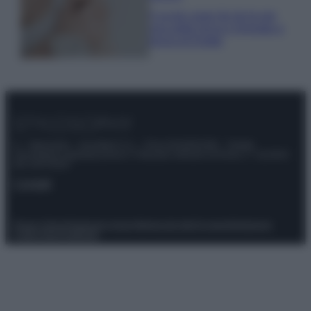
5 scrub corpo fai da te per
una pelle liscia e levigata a
prova di Estate
© – Stylosophy – Anicaflash S.r.l. – P.Iva 01816001000 – Testata
Giornalistica registrata presso il Tribunale ordinario di Roma, n° 111/2022
del 21/07/2022
Contatti
Privacy Policy
Preferenze privacy
Mappa del sito
Chi siamo
Redazione
Codice Etico
Pubblicità