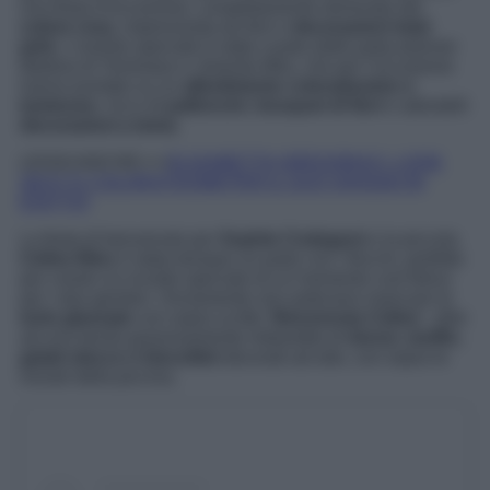
una festa d’eccezione, completamente dominata dal
colore rosa
, impreziosita da fiori e
decorazioni total
pink
. L’evento speciale è stato curato dalle party planner
Martina di Tommaso e Jolanda Mila, che per l’occasione
hanno puntato su un
allestimento coloratissimo e
luminoso
, ricco di
palloncini
,
bouquet di fiori
e adorabili
decorazioni a tema
.
LEGGI ANCHE>>>
ELISABETTA GREGORACI, LOOK
SEXY E COLORATISSIMI PER IL SUO VIAGGIO IN
EGITTO!
La festa di benvenuto per
Sophie Codegoni
e la piccola
Celine Bleu
è stata dunque un party con i fiocchi, perfetto
per creare un ricordo speciale di un momento così felice
per i due genitori. Ovviamente non potevano mancare le
torte glassate
con sopra scritto ‘
Benvenuta Celine
’, oltre
ad una tavola graziosamente imbandita di
donut, muffin,
gelati stecco e biscottini
decorati ad arte, con sopra le
iniziali della piccina.