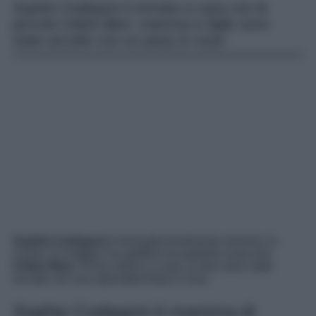
Sophie Codegoni è tornata a casa con la
piccola Celine Blue: mamma e figlie sono
state accolte con un party in rosa!
Sophie Codegoni
è diventata finalmente mamma: lo
scorso 12 maggio l’ex gieffina ha partorito la piccola
Celine Blue
. Al loro ritorno a casa, le due sono state
accolte con una splendida festa in rosa.
Sophie Codegoni è mamma di