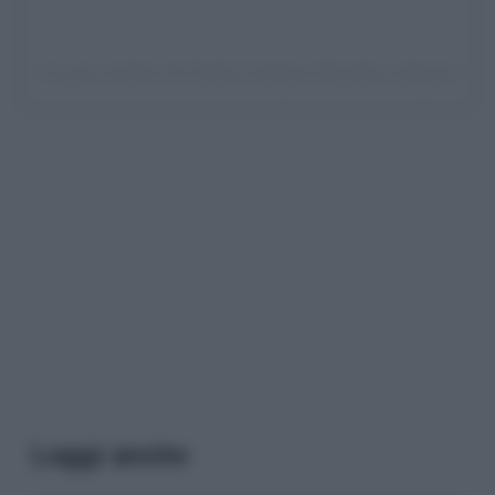
Un post condiviso da Sophie Codegoni (@sophie.codegoni)
Leggi anche