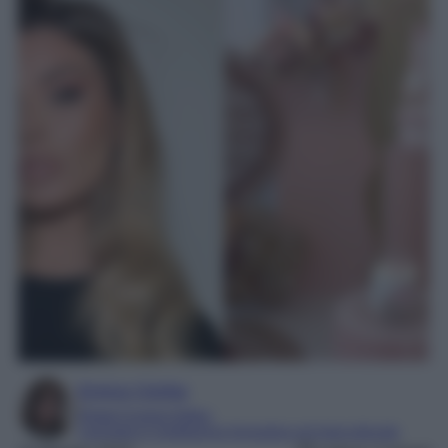
Enrica Ciorba
Digital Content Editor
Laureata in mediazione linguistica ed interculturale