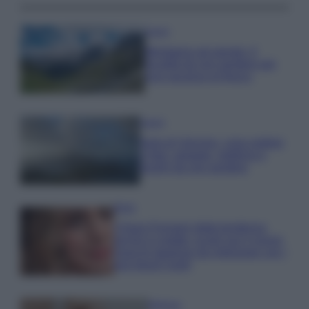
Viaggi
Montagna ad agosto: 4
località da non perdere per
una vacanza al fresco
Viaggi
Isola di Vulcano, cosa vedere
e fare: spiagge, trekking e
luoghi da non perdere
Moda
Chiara Ferragni detta tendenza
anche in estate: scopri qui il nuovo
must di stagione da indossare con i
tuoi beach look!
Bellezza