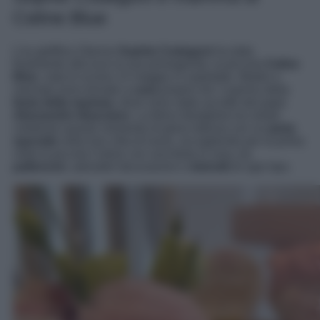
Celine Blue
L’ex gieffina 23enne
Sophie Codegoni
ha dato
finalmente alla luce la sua primogenita, la piccola
Celine
Blue
, nata lo scorso 12 maggio in ospedale. Madre e
neonata sono tornate a
casa
proprio ieri, il giorno della
festa della mamma
, dove sono state accolte dal papà
Alessandro Basciano
. La felice famigliola ha voluto
celebrare questo momento di gioia intensa con un
party
speciale
nella loro villa di lusso, accogliendo per la prima
volta la piccola Celine con una festa in rosa, tra
palloncini
, adorabili decorazioni e
dolcetti
di ogni tipo.