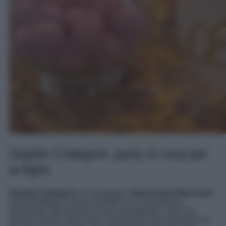
Sophie Codegoni, party in rosa per
la figlia
Sophie Codegoni
e il compagno
Alessandro Basciano
non potrebbero essere più felici ora che possono
finalmente abbracciare la loro primogenita. I due neo
genitori hanno voluto dare il benvenuto alla neonata con