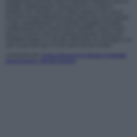
protagonista assoluto. Nuovi materiali e fantasie come le
stampe catarifrangenti, il jersey tecnico e la tela si
fondono con i tessuti iconici della maison e con nuove
tecniche di logo tridimensionale dando vita a look sportivi
e ultra contemporanei. Un esempio tangibile di questo
cambiamento sono questi Jeans modello Loose cinque
tasche in denim nero con stampa leopardo: hanno una
vestibilità ampia e a vita alta. Indossalo con una felpa e un
paio di gazzelle per un look urban da fare invidia!
LEGGI ANCHE:
Come indossare le Stampe Animalier
quest’inverno: lasciati ispirare;