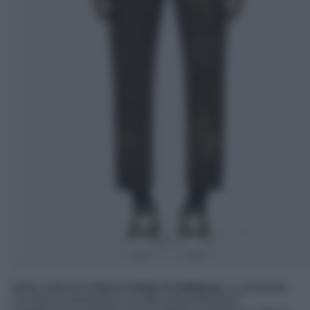
Nella collezione
Dna
di
Dolce & Gabbana
, la sicilianità
incontra lo streetwear e lo stile urban diventa il