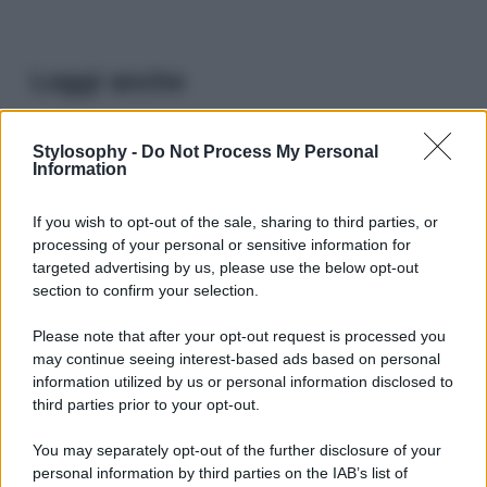
Leggi anche
Stylosophy -
Do Not Process My Personal
Information
Viaggi
Isola di Vulcano, cosa vedere
e fare: spiagge, trekking e
If you wish to opt-out of the sale, sharing to third parties, or
luoghi da non perdere
processing of your personal or sensitive information for
targeted advertising by us, please use the below opt-out
section to confirm your selection.
Moda
Chiara Ferragni detta tendenza
Please note that after your opt-out request is processed you
anche in estate: scopri qui il nuovo
may continue seeing interest-based ads based on personal
must di stagione da indossare con i
information utilized by us or personal information disclosed to
tuoi beach look!
third parties prior to your opt-out.
You may separately opt-out of the further disclosure of your
Bellezza
personal information by third parties on the IAB’s list of