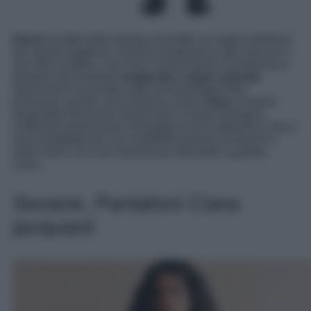
Ganni
ha fatto della stampa animalier un segno distintivo
per questa stagione. Il brand scandinavo è già noto per il
suo stile eclettico, che mixa il minimalismo scandinava a
fantasie decisamente
esagerate e super colorate
.
Quest’anno ha puntato tutto sul leopardato! Non
possiamo, quindi, non mostrarti i jeans
Stary
in denim
leopardato del brand. Realizzati in cotone biologico
certificato questi jeans meravigliosi sono aderenti in vita e
sono progettati per una vestibilità relaxed sui fianchi e
sulle cosce con una voluminosa silhouette a gamba
curva.
Sezane, Pantaloni Ciara
jacquard