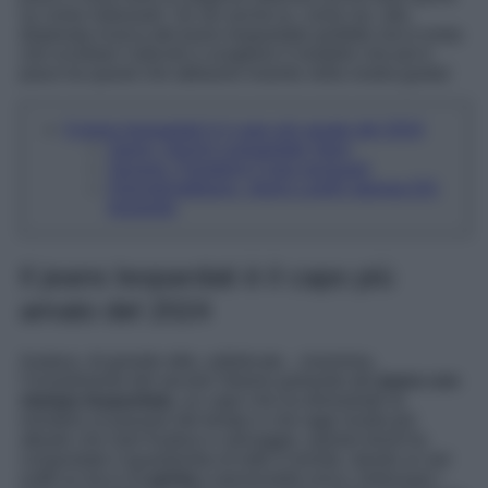
su come indossarli. Se sei anche tu, come noi, alla
disperata ricerca del jeans leopardato perfetto non ti resta
che scrollare l’articolo e scegliere il modello che più ti
piace tra questi che abbiamo inserito nella nostra guida!
Il jeans leopardati è il capo più amato del 2024
Ganni, Denim Leopardato Stary
Sezane, Pantaloni Ciara jacquard
Dolce&Gabbana, Jeans Larghi stampa DG
leopardo
Il jeans leopardati è il capo più
amato del 2024
Audace, di grande stile, sofisticato…insomma,
l’investimento del secolo! Stiamo parlando dei
jeans con
stampa leopardata
, un capo che ha dimostrato di
resistere al passare del tempo e che oggi risulta più
attuale che mai! Audace e selvaggio, questo trend ha
conquistato il guardaroba di tutto il mondo, dando ai vari
outfit un tocco di
grinta
e personalità unica. Indossare i