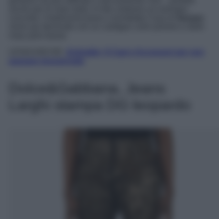
grintoso ma più raffinato e decisamente cool…perfetto
anche per le mise daily. In foto vediamo un esempio
concreto: il bellissimo jeans a trombetta Ciara di
Sezane
viene qui declinato con un cardigan color polvere e delle
mary jane basse.
LEGGI ANCHE:
Animalier, 6 Capi e Accessori per non
passare inosservate
Dolce&Gabbana, Jeans
Larghi stampa DG leopardo