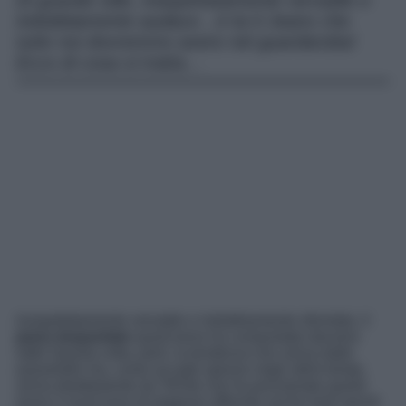
Di grande stile, inaspettatamente versatile e
indubbiamente audace…è lui il Jeans che
tutte noi dovremmo avere nel guardaroba!
Ecco di cosa si tratta…
Inaspettatamente versatile e indubbiamente sfrontato, il
jeans leopardato
quest’anno ha conquistato davvero
tutte! Questa volta, però, la tendenza non arriva dalle
passerelle ma, come accade spesso negli ultimi tempi,
arriva direttamente da TikTok che ha proclamato questi
jeans il must have di stagione offrendo anche tanti spunti