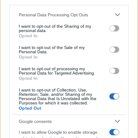
5 scrub corpo fai da te per
downstream participants.
una pelle liscia e levigata a
prova di Estate
Personal Data Processing Opt Outs
This information may also be disclosed by us to third parties
on the IAB’s List of Downstream Participants that may further
I want to opt-out of the Sharing of my
disclose it to other third parties.
Casa
personal data.
Opted In
Come organizzare il frigorifero in
Please note that this website/app uses one or more Google
estate: 5 consigli per conservare
services and may gather and store information including but
I want to opt-out of the Sale of my
meglio gli alimenti ed evitare
Personal Data.
not limited to your visit or usage behaviour. You may click to
sprechi
Opted In
grant or deny consent to Google and its third-party tags to
use your data for below specified purposes in below Google
I want to opt-out of processing my
consent section.
Personal Data for Targeted Advertising.
Opted In
I want to opt-out of Collection, Use,
Retention, Sale, and/or Sharing of my
Personal Data that Is Unrelated with the
© – Stylosophy – Anicaflash S.r.l. – P.Iva 01816001000 – Testata
Purposes for which it was collected.
Giornalistica registrata presso il Tribunale ordinario di Roma, n° 111/2022
del 21/07/2022
Opted Out
Contatti
Google consents
I want to allow Google to enable storage
Privacy Policy
Preferenze privacy
Mappa del sito
Chi siamo
Redazione