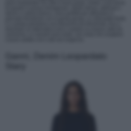
jeans leopardati con stile e buon gusto, inoltre, è più facile
di quanto si possa immaginare. Quelli skinny, abbinati a
denim o cotone bianco, sono perfetti per affrontare le
giornate frenetiche con la grinta giusta. Le silhouette fluide
e a zampa prendono una direzione più femminile, fino a
diventare un’alternativa rock e audace ai classici abiti da
cerimonia. Le varianti sono tante, non resta che scegliere
il jeans adatto a te e alle tue esigenze.
Ganni, Denim Leopardato
Stary