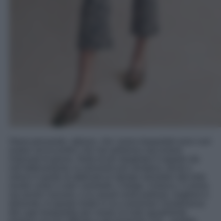
Starai pensando, adesso, che i jeans leopardati sono così
audaci ed eccentrici che non potranno mai essere
indossati di giorno. Nulla di più sbagliato! Il segreto sta
nell’abbinamento: la soluzione più semplice, facile e
veloce è quello di abbinare le stampe animalier alle tinte
neutre come il color cammello, il beige, il bianco, il crema
ma anche l’azzurro, e ai casual come pullover, maglioni e
dolcevita. In questo modo si va a smorzare l’esuberanza
del capo leopardato per creare un look ugualmente