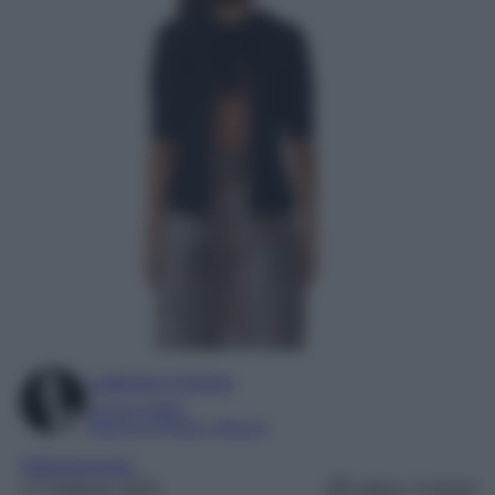
Ludovica Cimino
Content Editor
Esperta di Moda e Beauty
Abbigliamento
17 Febbraio 2024
Lettura: 3 minuti