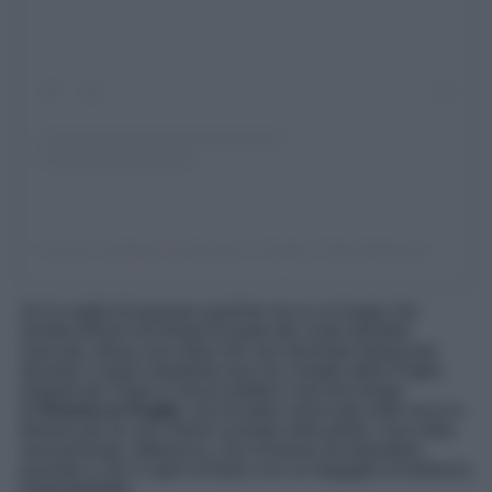
Un post condiviso da Gravina in Puglia | Città dell’Acqua e della Pietra (@gravinainpuglia.turismo)
Se la voglia di passare qualche ora in un luogo che
sembra fermo nel tempo fa parte dei vostri desideri
nascosti, allora una meta che non dovreste tralasciare
durante il vostro strepitoso tour tra i borghi della Puglia
elogiati dal Times è senza dubbio il piccolo borgo
di
Gravina in Puglia
, una location arroccata sulle rocce e
famosa per le sue chiese scavate nella pietra. Una meta
sensazionale, pittoresca, che richiama ad atmosfere
passate e che vi apre al futuro con un bagaglio di bellezza
ineguagliabile.