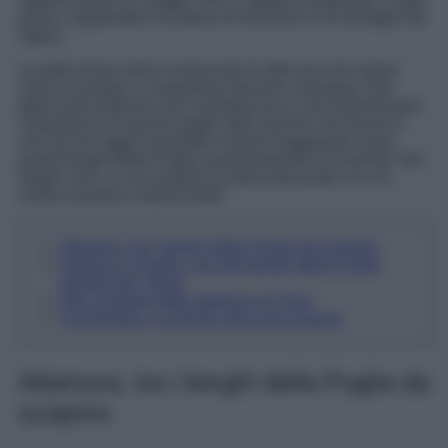
passo, regalandovi un pieno di emozioni e di immagini da
sogno.
Location forse meno conosciute di altre ma che sanno
come incantare e conquistare davvero chiunque, forti
delle tante bellezze che custodiscono e che testimoniano
l’importanza di questi luoghi nelle epoche che furono e
che ancora oggi è possibile rivivere viaggiando verso
questi borghi della Puglia assolutamente eccezionali. Dei
luoghi unici, in cui scoprire la storia del posto e in cui
vivere emozioni indescrivibili.
Altamura, tra i borghi della Puglia da scoprire
Gravina in Puglia, uno dei borghi della Puglia
elogiati dal Times
Alla scoperta delle bellezze di Trani
Conversano, un borgo unico da scoprire
Altamura, tra i borghi della Puglia da
scoprire