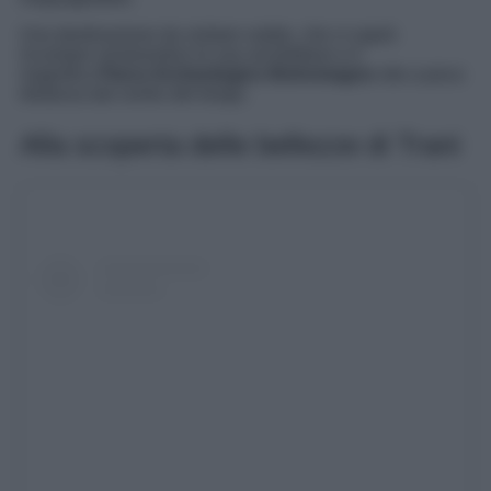
Una destinazione da visitare subito, che vi saprà
incantare mostrandovi le sue architetture e il
magnifico
Parco Archeologico Botromagno
sito a poca
distanza dal centro del borgo.
Alla scoperta delle bellezze di Trani