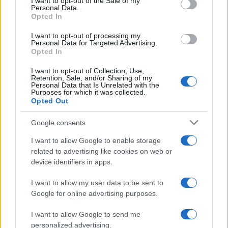
I want to opt-out of the Sale of my
Personal Data.
not limited to your visit or usage behaviour. You may click to
Opted In
grant or deny consent to Google and its third-party tags to
use your data for below specified purposes in below Google
I want to opt-out of processing my
consent section.
Personal Data for Targeted Advertising.
Leggi anche
Opted In
I want to opt-out of Collection, Use,
Retention, Sale, and/or Sharing of my
Personal Data that Is Unrelated with the
Moda
Purposes for which it was collected.
Opted Out
Hailey Bieber sfoggia il trend
dell’estate con il bikini effetto
velluto FOTO
Google consents
I want to allow Google to enable storage
related to advertising like cookies on web or
Casa
device identifiers in apps.
Dove posizionare il divano
secondo il Feng Shui: gli
I want to allow my user data to be sent to
errori da evitare
Google for online advertising purposes.
I want to allow Google to send me
Moda
personalized advertising.