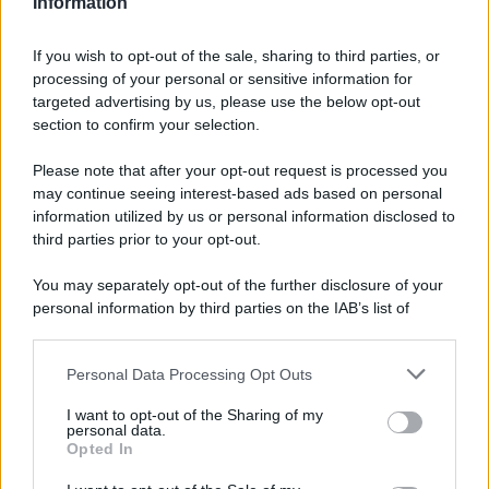
pugliese sito a pochi passi dal mare, il borgo
Information
di
Conversano
. Uno dei borghi della Puglia più ricchi di
cultura e arte, in cui ammirare il suo Castello Aragonese,
If you wish to opt-out of the sale, sharing to third parties, or
oggi custode di tantissime mostre temporanee di artisti
processing of your personal or sensitive information for
contemporanei e antichi.
targeted advertising by us, please use the below opt-out
Ma anche una meta in cui scoprire il bellissimo
section to confirm your selection.
Monastero di San Benedetto
al cui interno sono
custoditi i cimeli del Museo Civico Archeologico, opere
Please note that after your opt-out request is processed you
che testimoniano la storia del borgo stesso. Un viaggio
may continue seeing interest-based ads based on personal
nel passato davvero unico e che rende questo luogo uno
dei Borghi della Puglia elogiati dal Times assolutamente
information utilized by us or personal information disclosed to
da visitare.
third parties prior to your opt-out.
You may separately opt-out of the further disclosure of your
personal information by third parties on the IAB’s list of
downstream participants.
Personal Data Processing Opt Outs
This information may also be disclosed by us to third parties
on the IAB’s List of Downstream Participants that may further
I want to opt-out of the Sharing of my
disclose it to other third parties.
personal data.
Opted In
Please note that this website/app uses one or more Google
services and may gather and store information including but