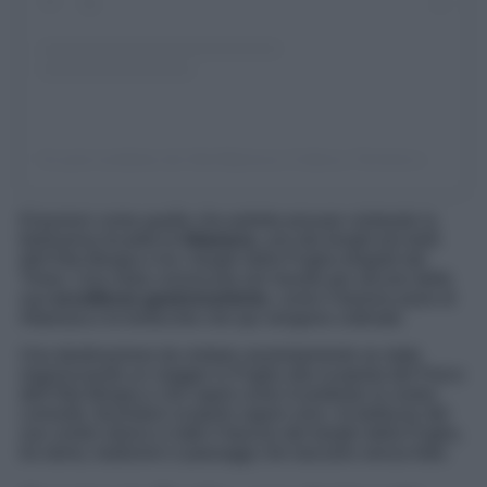
Un post condiviso da Visit Altamura | Cultura | Territorio | Travel Tips (@visit.altamura)
Emozioni come quelle che potrete provare visitando la
bellissima località di
Altamura
, uno dei borghi più belli
dell’Alta Murgia e tra i borghi della Puglia elogiati dal
Times. Una meta conosciuta nel mondo per alcune delle
sue
eccellenze gastronomiche
, come il famoso pane di
Altamura e le lenticchie che qui vengono coltivate.
Una destinazione da visitare assolutamente se state
organizzando un viaggio in Puglia alla scoperta del Parco
dell’Alta Murgia e che saprà come ricambiare la vostra
curiosità, facendovi scoprire sapori unici, le bellezze del
suo centro storico e tutto il fascino dei borghi della Puglia,
tra storia, tradizioni e paesaggi che lasciano senza fiato.