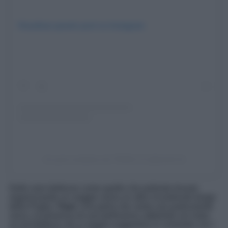
Visualizza questo post su Instagram
Un post condiviso da TRANI 2.0 (@trani2.0)
Delle vere bellezze come quelle che potreste trovare
organizzando un viaggio verso un altro incantevole borgo
della Puglia,
Trani.
Una perla che vanta una particolarità
unica, la presenza di una bellissima cattedrale sul mare,
un’architettura che si staglia suggestiva in contrasto con i