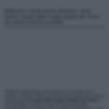
Bellissimi e amati anche all’estero. Sono
questi i borghi della Puglia elogiati dal Times
da visitare il prima possibile
Voglia di organizzare una vacanza in un luogo che il
mondo ci invidia? Allora non dovreste perdervi per nulla al
mondo questo
borghi della Puglia elogiati dal Times
e
che meritano di essere scoperti il prima possibile
organizzando un viaggio che vi sappia conquistare a ogni