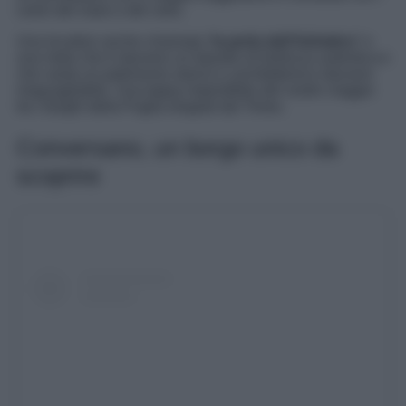
colori del mare e del cielo.
Una location anche chiamata “
la perla dell’Adriatico
” e
una meta che è davvero un tripudio di bellezza autentica e
che vanta un patrimonio storico e architettonico davvero
ineguagliabile. Una tappa imperdibile del vostro viaggio
tra i borghi della Puglia elogiati dal Times.
Conversano, un borgo unico da
scoprire