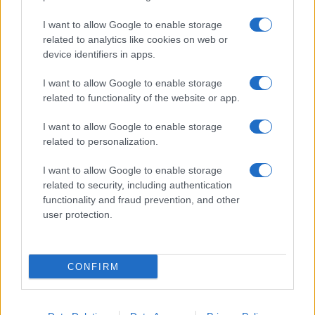
Chiara Ferragni, più bella
I want to allow Google to enable storage
che mai: al naturale e senza
make up VIDEO
related to analytics like cookies on web or
device identifiers in apps.
Viaggi
I want to allow Google to enable storage
related to functionality of the website or app.
Il borgo più spettacolare della
Costa dei Trabocchi conquista
tutti: tra vicoli, panorami e spiagge
I want to allow Google to enable storage
da sogno
related to personalization.
I want to allow Google to enable storage
related to security, including authentication
functionality and fraud prevention, and other
user protection.
© – Stylosophy – Anicaflash S.r.l. – P.Iva 01816001000 – Testata
Giornalistica registrata presso il Tribunale ordinario di Roma, n° 111/2022
del 21/07/2022
CONFIRM
Contatti