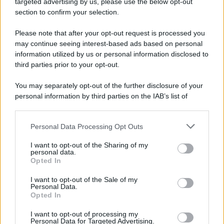
targeted advertising by us, please use the below opt-out
section to confirm your selection.
Please note that after your opt-out request is processed you
may continue seeing interest-based ads based on personal
information utilized by us or personal information disclosed to
third parties prior to your opt-out.
You may separately opt-out of the further disclosure of your
personal information by third parties on the IAB’s list of
downstream participants.
Personal Data Processing Opt Outs
This information may also be disclosed by us to third parties
on the IAB’s List of Downstream Participants that may further
I want to opt-out of the Sharing of my
disclose it to other third parties.
personal data.
Opted In
Please note that this website/app uses one or more Google
services and may gather and store information including but
I want to opt-out of the Sale of my
Personal Data.
not limited to your visit or usage behaviour. You may click to
Opted In
grant or deny consent to Google and its third-party tags to
use your data for below specified purposes in below Google
I want to opt-out of processing my
consent section.
Personal Data for Targeted Advertising.