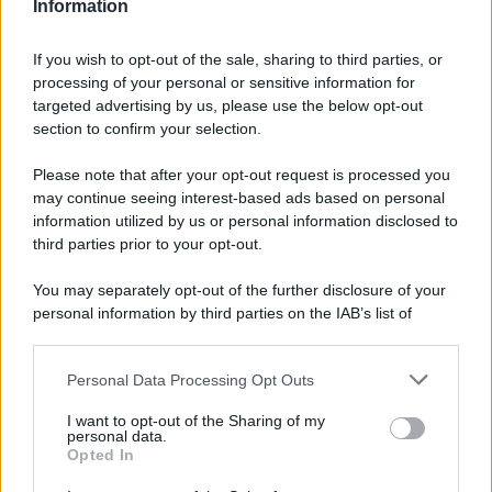
Information
unico, contribuendo a rendere il tuo albero di Natale
davvero speciale.
If you wish to opt-out of the sale, sharing to third parties, or
processing of your personal or sensitive information for
@mammeskizzarte
Come rivestire e decorare una
pallina di Natale di stoffa ♥️🎄💫
#diynatale
#diynatal
targeted advertising by us, please use the below opt-out
#christmastutorisl
#pallinadinatalefaidate
section to confirm your selection.
#pallinadinatale
#addobbinatalizi
#addobbidinatale
#decorazioninatalizie
#decirazionialbero
Please note that after your opt-out request is processed you
#natale2022
#christmas2022
♬ Holly Jolly
may continue seeing interest-based ads based on personal
Christmas (Sped Up) – Michael Bublé & Sped Up
information utilized by us or personal information disclosed to
Songs + Nightcore
third parties prior to your opt-out.
You may separately opt-out of the further disclosure of your
personal information by third parties on the IAB’s list of
downstream participants.
Personal Data Processing Opt Outs
This information may also be disclosed by us to third parties
on the IAB’s List of Downstream Participants that may further
I want to opt-out of the Sharing of my
disclose it to other third parties.
personal data.
Opted In
Please note that this website/app uses one or more Google
services and may gather and store information including but