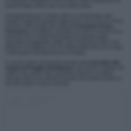
Un palazzo elegante e che ricorda a tutti l’importanza di
questo borgo umbro nel corso della storia.
Proseguendo per il centro storico e ammirando ogni
singolo angolo di questo luogo unico, ecco che ci si trova
immersi nella quiete alla volta del
Convento di San
Francesco
, un edificio costruito nel 1229 in ricordo di un
miracolo che il Santo fece proprio in questo luogo.
Secondo la leggenda, infatti, San Francesco riuscì a far
liberare un bambino che era vittima delle fauci di un lupo,
il tutto grazie all’intervento di un’anatra.
E ancora come non parlare dei già citati
resti della villa
romana di Poggio Gramignano
, che venne scoperta nel
1988 e che, grazie alle sue pietre antiche e ai reperti
ritrovati, dona una visione di quella che poteva essere la
vita del posto in epoca romana.