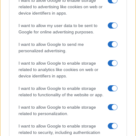
I want to allow Google to enable storage
related to advertising like cookies on web or
Viaggi
device identifiers in apps.
Isola di Vulcano, cosa vedere
e fare: spiagge, trekking e
I want to allow my user data to be sent to
luoghi da non perdere
Google for online advertising purposes.
I want to allow Google to send me
Moda
personalized advertising.
Chiara Ferragni detta tendenza
anche in estate: scopri qui il nuovo
I want to allow Google to enable storage
must di stagione da indossare con i
related to analytics like cookies on web or
tuoi beach look!
device identifiers in apps.
I want to allow Google to enable storage
Bellezza
related to functionality of the website or app.
5 scrub corpo fai da te per
una pelle liscia e levigata a
I want to allow Google to enable storage
prova di Estate
related to personalization.
I want to allow Google to enable storage
related to security, including authentication