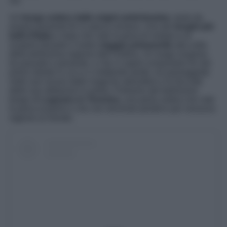
voi.
Un
borgo umbro dalle origini antichissime
, tanto da
essere presente fin in epoca romana. Uno dei
borghi più
belli d’Italia
e meta che vale la pena di visitare e di
scoprire durante il vostro
viaggio primaverile
alla volta
della bellissima regione dell’Umbria. Un luogo sospeso
tra passato e presente, e che vi saprà conquistare fin dal
primo istante in cui vi ci metterete piede, tra passeggiate
nelle sue viuzze dalle magiche atmosfere e le facciate
delle sue abitazioni in pietra. Parliamo del bellissimo
borgo di
Lugnano in Teverina,
una perla umbra che vale
la pena scoprire e che non dovreste perdervi per nessuna
ragione al mondo.