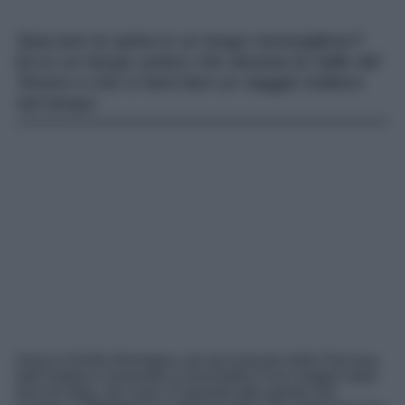
Staccare la spina in un luogo meraviglioso?
Ecco un borgo umbro che domina la Valle del
Tevere e che vi farà fare un viaggio indietro
nel tempo
Inizia in Emilia Romagna, per poi passare dalla Toscana,
dall’Umbria e arrivando a concludere il suo viaggio nella
foce di Ostia, nel Lazio. E durante tutto questo suo