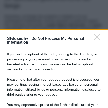
borgo
Insomma, un borgo da scoprire e visitare e in cui
immergersi totalmente. Anche quando si parla di sapori.
Per esempio provando il
patto tipico del posto
, un
pane
col mosto
che viene fatto nel periodo della vendemmia.
Ma anche una gustosissima ciambella al formaggio nota
come “bocconcello di San Francesco”, a cui è anche
Stylosophy -
Do Not Process My Personal
Information
dedicata una sagra.
E fino all’
olio extravergine d’oliva
che viene prodotto in
If you wish to opt-out of the sale, sharing to third parties, or
queste terre. Lugnano in Teverina, infatti, fa parte della
processing of your personal or sensitive information for
rete delle Città dell’Olio, un’eccellenza italiana, sempre
presente nelle nostre cucine, ma che qui vale davvero la
targeted advertising by us, please use the below opt-out
pena di essere assaggiato.
section to confirm your selection.
Come dire, ci sono davvero tante motivazioni per
Please note that after your opt-out request is processed you
organizzare un viaggio verso questo borgo umbro e una
may continue seeing interest-based ads based on personal
volta raggiunto sarà lui a darvene altrettante per rimanere
e per godervi a pieno questo luogo unico e bellissimo
information utilized by us or personal information disclosed to
dell’Umbria e del nostro Paese.
third parties prior to your opt-out.
You may separately opt-out of the further disclosure of your