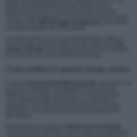
notizie documentate del posto risalgono al 600 d.C. Un
borgo che probabilmente nacque quando alcune
popolazioni romane si stanziarono lungo le rive del
Tevere. Un passaggio di cui si ha traccia grazie ai
reperti
rinvenuti nella
villa di Poggio Gramignano
, che si trova
non troppo distante dal centro abitato.
Un borgo umbro che, nel corso del Medioevo, ebbe un
ruolo cruciale, tanto da essere località contesa da
Todi,
Amelia e Orvieto
, che si sfidarono per averne il controllo.
Un luogo piccolo, ma ricchissimo di bellezze.
Cosa vedere in questo borgo umbro
Come la
Chiesa di Santa Maria Assunta
, nota anche con
il nome di
Collegiata
, un capolavoro di eccezionale
bellezza e che risale al XII secolo. Un luogo davvero
unico, partendo dalla sua facciata e al suo portico a
colonnato e arrivando alle opere d’arte che si trovano
all’interno e che impreziosiscono questo borgo unico
dell’Umbria.
Altra bellezza da scoprire è
Palazzo Farnese-Ridolfi
,
soprannominato “
Pennone
” per via della sua imponenza.