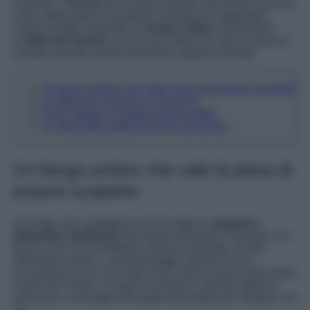
scorrere, il
Tevere
tocca delle location che sanno davvero
come affascinare e incantare chiunque le raggiunga.
Come accade visitando un
borgo umbro
che domina
la
Valle del Tevere
e che è una meta che vale la pena di
visitare durante questa primavera appena iniziata.
Un borgo umbro che vale la pena di essere scoperto
La storia di Lugnano in Teverina
Cosa vedere in questo borgo umbro
Le specialità gastronomiche del borgo
Un borgo umbro che vale la pena di
essere scoperto
Un luogo che custodisce ancora oggi un
aspetto e
atmosfere medievali
che sanno incantare chiunque vi si
rechi e che, tra architetture storiche di pregio, viuzze
dall’animo antico, i vasti paesaggi collinari che lo
circondano e con una vista unica sullo scorrere lento delle
acque del Tevere, vi saprà incantare e donare attimi di
vera pace e immagini da sogno da portare per sempre con