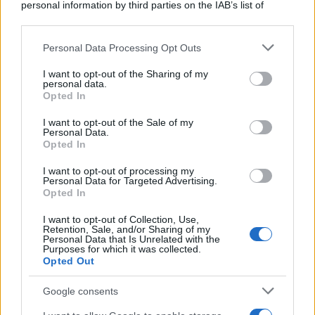
personal information by third parties on the IAB’s list of
downstream participants.
Personal Data Processing Opt Outs
This information may also be disclosed by us to third parties
on the IAB’s List of Downstream Participants that may further
I want to opt-out of the Sharing of my
disclose it to other third parties.
personal data.
Opted In
Please note that this website/app uses one or more Google
services and may gather and store information including but
I want to opt-out of the Sale of my
Personal Data.
not limited to your visit or usage behaviour. You may click to
Opted In
grant or deny consent to Google and its third-party tags to
use your data for below specified purposes in below Google
I want to opt-out of processing my
consent section.
Personal Data for Targeted Advertising.
Leggi anche
Opted In
I want to opt-out of Collection, Use,
Retention, Sale, and/or Sharing of my
Personal Data that Is Unrelated with the
Viaggi
Purposes for which it was collected.
Opted Out
Montagna ad agosto: 4
località da non perdere per
una vacanza al fresco
Google consents